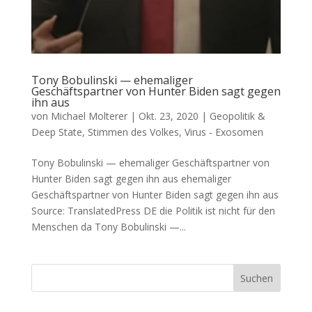
Tony Bobulinski — ehemaliger
Geschäftspartner von Hunter Biden sagt gegen
ihn aus
von
Michael Molterer
|
Okt. 23, 2020
|
Geopolitik &
Deep State
,
Stimmen des Volkes
,
Virus - Exosomen
Tony Bobulinski — ehemaliger Geschäftspartner von
Hunter Biden sagt gegen ihn aus ehe­ma­li­ger
Geschäfts­part­ner von Hun­ter Biden sagt gegen ihn aus
Source: Trans­la­ted­Press DE die Poli­tik ist nicht für den
Men­schen da Tony Bobu­lin­ski —...