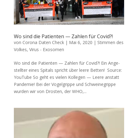
Wo sind die Patienten — Zahlen für Covid?!
von
Corona Daten Check
|
Mai 6, 2020
|
Stimmen des
Volkes
,
Virus - Exosomen
Wo sind die Patienten — Zahlen für Covid?! Ein Ange­
stell­ter eines Spi­tals spricht über lee­re Betten! Source:
You­Tube So geht es vie­len Kol­le­gen — Lee­re anstatt
Pandemie! Bei der Vogel­grip­pe und Schwei­ne­grip­pe
wur­den wir von Dros­ten, der WHO,...