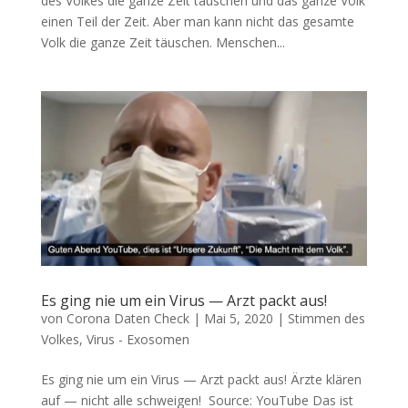
des Vol­kes die gan­ze Zeit täu­schen und das gan­ze Volk
einen Teil der Zeit. Aber man kann nicht das gesam­te
Volk die gan­ze Zeit täuschen. Men­schen...
Es ging nie um ein Virus — Arzt packt aus!
von
Corona Daten Check
|
Mai 5, 2020
|
Stimmen des
Volkes
,
Virus - Exosomen
Es ging nie um ein Virus — Arzt packt aus! Ärz­te klä­ren
auf — nicht alle schweigen! Source: You­Tube Das ist