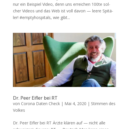
nur ein Bei­spiel Video, denn uns errei­chen 100te sol­
cher Vide­os und das Web ist voll davon — lee­re Spi­tä­
ler! #empty­hos­pi­tals, wie gibt...
Dr. Peer Eifler bei RT
von
Corona Daten Check
|
Mai 4, 2020
|
Stimmen des
Volkes
Dr. Peer Eifler bei RT Ärz­te klä­ren auf — nicht alle