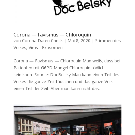
Corona — Favismus — Chloroquin
von
Corona Daten Check
|
Mai 8, 2020
|
Stimmen des
Volkes
,
Virus - Exosomen
Corona — Favismus — Chloroquin Man weiß, dass bei
Pati­en­ten mit G6PD Man­gel Chlo­ro­quin töd­lich
sein kann Source: Doc­Belsky Man kann einen Teil des
Vol­kes die gan­ze Zeit täu­schen und das gan­ze Volk
einen Teil der Zeit. Aber man kann nicht das...