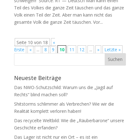
schweigen! Source: RT — Deutsch Man kann einen
Teil des Vol­kes die gan­ze Zeit täu­schen und das gan­ze
Volk einen Teil der Zeit. Aber man kann nicht das
gesam­te Volk die gan­ze Zeit täuschen. Vor...
Seite 10 von 18
«
Erste
«
...
8
9
10
11
12
...
»
Letzte »
Neueste Beiträge
Das NWO-Schutzschild: Warum uns die „Jagd auf
Rechts“ blind machen soll?
Shitstorms schlimmer als Verbrechen? Wie wir die
Realität komplett verloren haben!
Das recycelte Weltbild: Wie die „Räuberbarone“ unsere
Geschichte erfanden?
Das Lager ist nicht nur ein Ort – es ist ein