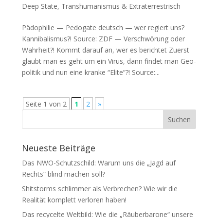
Deep State
,
Transhumanismus & Extraterrestrisch
Pädophilie — Pedogate deutsch — wer regiert uns?
Kan­ni­ba­lis­mus?! Source: ZDF — Ver­schwö­rung oder
Wahr­heit?! Kommt dar­auf an, wer es berichtet Zuerst
glaubt man es geht um ein Virus, dann fin­det man Geo­
po­li­tik und nun eine kran­ke “Eli­te”?! Source:...
Seite 1 von 2
1
2
»
Neueste Beiträge
Das NWO-Schutzschild: Warum uns die „Jagd auf
Rechts“ blind machen soll?
Shitstorms schlimmer als Verbrechen? Wie wir die
Realität komplett verloren haben!
Das recycelte Weltbild: Wie die „Räuberbarone“ unsere