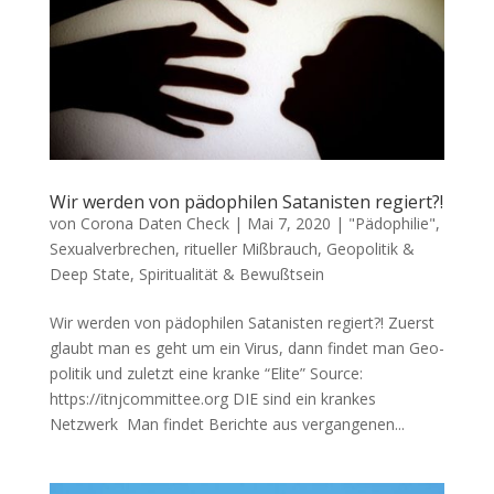
Wir werden von pädophilen Satanisten regiert?!
von
Corona Daten Check
|
Mai 7, 2020
|
"Pädophilie",
Sexualverbrechen, ritueller Mißbrauch
,
Geopolitik &
Deep State
,
Spiritualität & Bewußtsein
Wir werden von pädophilen Satanisten regiert?! Zuerst
glaubt man es geht um ein Virus, dann fin­det man Geo­
po­li­tik und zuletzt eine kran­ke “Eli­te” Source:
https://itnjcommittee.org DIE sind ein kran­kes
Netzwerk Man fin­det Berich­te aus ver­gan­ge­nen...