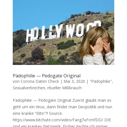
Pädophilie — Pedogate Original
von
Corona Daten Check
|
Mai 3, 2020
|
"Pädophilie",
Sexualverbrechen, ritueller Mißbrauch
Pädophilie — Pedogate Original Zuerst glaubt man es
geht um ein Virus, dann fin­det man Geo­po­li­tik und nun
eine kran­ke “Eli­te”?! Source:
https://www.bitchute.com/video/Fang7uFcmfDO/ DIE
sind ein kran­kes Netzwerk Frü­her dach­te ich immer