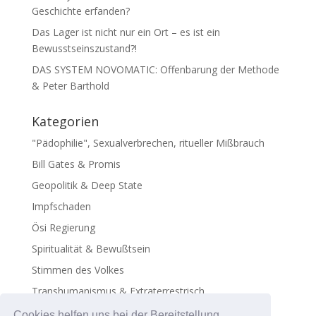
Geschichte erfanden?
Das Lager ist nicht nur ein Ort – es ist ein
Bewusstseinszustand?!
DAS SYSTEM NOVOMATIC: Offenbarung der Methode
& Peter Barthold
Kategorien
"Pädophilie", Sexualverbrechen, ritueller Mißbrauch
Bill Gates & Promis
Geopolitik & Deep State
Impfschaden
Ösi Regierung
Spiritualität & Bewußtsein
Stimmen des Volkes
Transhumanismus & Extraterrestrisch
Virus - Exosomen
Cookies helfen uns bei der Bereitstellung