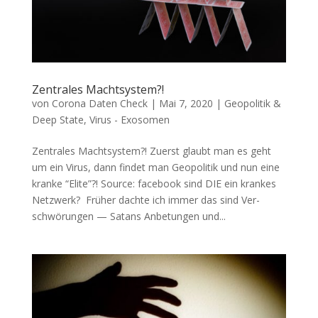
Zentrales Machtsystem?!
von
Corona Daten Check
|
Mai 7, 2020
|
Geopolitik &
Deep State
,
Virus - Exosomen
Zentrales Machtsystem?! Zuerst glaubt man es geht
um ein Virus, dann fin­det man Geo­po­li­tik und nun eine
kran­ke “Eli­te”?! Source: face­book sind DIE ein kran­kes
Netzwerk? Frü­her dach­te ich immer das sind Ver­
schwö­run­gen — Satans Anbe­tun­gen und...