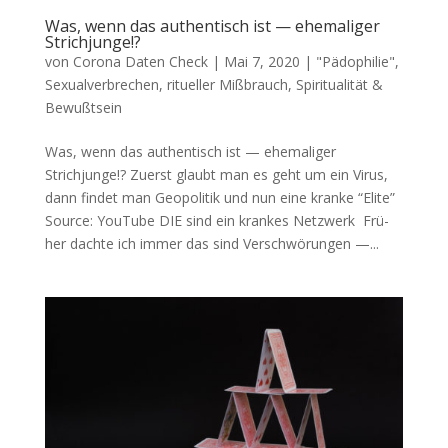
Was, wenn das authentisch ist — ehemaliger
Strichjunge!?
von
Corona Daten Check
|
Mai 7, 2020
|
"Pädophilie",
Sexualverbrechen, ritueller Mißbrauch
,
Spiritualität &
Bewußtsein
Was, wenn das authentisch ist — ehemaliger
Strichjunge!? Zuerst glaubt man es geht um ein Virus,
dann fin­det man Geo­po­li­tik und nun eine kran­ke “Eli­te”
Source: You­Tube DIE sind ein kran­kes Netzwerk Frü­
her dach­te ich immer das sind Ver­schwö­run­gen —...