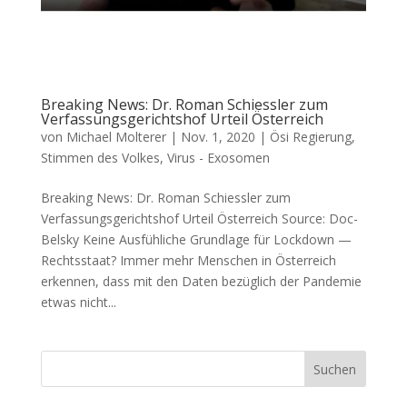
Breaking News: Dr. Roman Schiessler zum
Verfassungsgerichtshof Urteil Österreich
von
Michael Molterer
|
Nov. 1, 2020
|
Ösi Regierung
,
Stimmen des Volkes
,
Virus - Exosomen
Breaking News: Dr. Roman Schiessler zum
Verfassungsgerichtshof Urteil Österreich Source: Doc­
Belsky Kei­ne Aus­füh­li­che Grund­la­ge für Lock­down —
Rechtsstaat? Immer mehr Men­schen in Öster­reich
erken­nen, dass mit den Daten bezüg­lich der Pan­de­mie
etwas nicht...