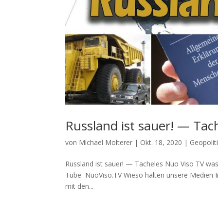
Russland ist sauer! — Tac
von
Michael Molterer
|
Okt. 18, 2020
|
Geopolit
Russland ist sauer! — Tacheles Nuo Viso TV was a
Tube NuoViso.TV Wie­so hal­ten unse­re Medi­en I
mit den...