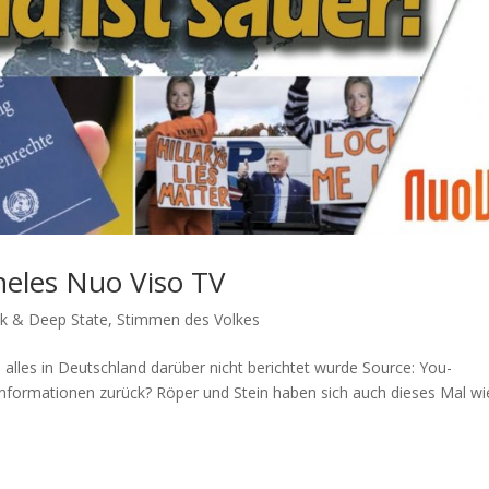
heles Nuo Viso TV
ik & Deep State
,
Stimmen des Volkes
lles in Deutsch­land dar­über nicht berich­tet wurde Source: You­
nfor­ma­tio­nen zurück? Röper und Stein haben sich auch die­ses Mal wi