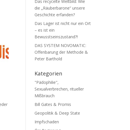
Das recycelte Weltbild: Wie
die „Räuberbarone“ unsere
Geschichte erfanden?
Das Lager ist nicht nur ein Ort
– es ist ein
Bewusstseinszustand?!
DAS SYSTEM NOVOMATIC:
Offenbarung der Methode &
Peter Barthold
Kategorien
"Pädophilie",
Sexualverbrechen, ritueller
Mißbrauch
e­der
Bill Gates & Promis
Geopolitik & Deep State
Impfschaden