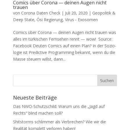
Comics über Corona — deinen Augen nicht
trauen
von
Corona Daten Check
|
Juli 20, 2020
|
Geopolitik &
Deep State
,
Ösi Regierung
,
Virus - Exosomen
Comics über Corona — deinen Augen nicht trauen was
alles im tür­ki­schen Fern­se­hen rennt — wow! Source:
Face­book Deu­ten Comics auf einen Plan? In der Sozio­
lo­gie ist Pre­dic­ti­ve Pro­gramming bekannt, wenn du die
Mas­se steu­ern willst, dann...
Neueste Beiträge
Das NWO-Schutzschild: Warum uns die „Jagd auf
Rechts“ blind machen soll?
Shitstorms schlimmer als Verbrechen? Wie wir die
Realität komplett verloren haben!