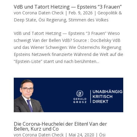
VdB und Tatort Hietzing — Epsteins “3 Frauen”
von
Corona Daten Check
|
Feb. 9, 2026
|
Geopolitik &
Deep State
,
Ösi Regierung
,
Stimmen des Volkes
VdB und Tatort Hietzing — Epsteins “3 Frauen” Wie­so
schweigt Van der Bel­len VdB? Source : DocBelsky VdB
und das Wie­ner Schwei­gen: Wie Öster­reichs Regie­rung
Epsteins Netz­werk finanzierte Wäh­rend die Welt auf die
“Epstein-Lis­te” starrt und nach berühm­ten...
Die Corona-Heuchelei der Eliten! Van der
Bellen, Kurz und Co
von
Corona Daten Check
|
Mai 24, 2020
|
Ösi