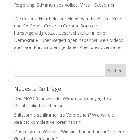
Regierung
,
Stimmen des Volkes
,
Virus - Exosomen
Die Corona-Heuchelei der Eliten! Van der Bellen, Kurz
und Co Gerald Grosz zu Corona Source :
https://geraldgrosz.at Gesprächs­kul­tur in einer
Demokratie? Über Regie­run­gen haben wir vie­le Vide­os,
auch von Kurz sind eini­ge dabei! Aber wie­so ver­trau­en...
Neueste Beiträge
Das NWO-Schutzschild: Warum uns die „Jagd auf
Rechts“ blind machen soll?
Shitstorms schlimmer als Verbrechen? Wie wir die
Realität komplett verloren haben!
Das recycelte Weltbild: Wie die „Räuberbarone“ unsere
Geschichte erfanden?