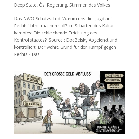
Deep State
,
Ösi Regierung
,
Stimmen des Volkes
Das NWO-Schutzschild: Warum uns die „Jagd auf
Rechts“ blind machen soll? Im Schat­ten des Kul­tur­
kamp­fes: Die schlei­chen­de Errich­tung des
Kontrollstaates?! Source : DocBelsky Abge­lenkt und
kon­trol­liert: Der wah­re Grund für den Kampf gegen
Rechts!? Das...