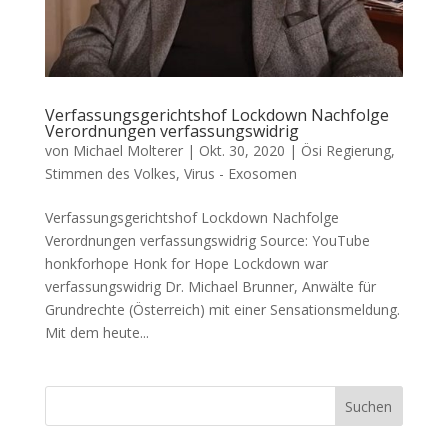
Verfassungsgerichtshof Lockdown Nachfolge
Verordnungen verfassungswidrig
von
Michael Molterer
|
Okt. 30, 2020
|
Ösi Regierung
,
Stimmen des Volkes
,
Virus - Exosomen
Verfassungsgerichtshof Lockdown Nachfolge
Verordnungen verfassungswidrig Source: You­Tube
hon­kfor­hope Honk for Hope Lock­down war
verfassungswidrig Dr. Micha­el Brun­ner, Anwäl­te für
Grund­rech­te (Öster­reich) mit einer Sen­sa­ti­ons­mel­dung.
Mit dem heu­te...