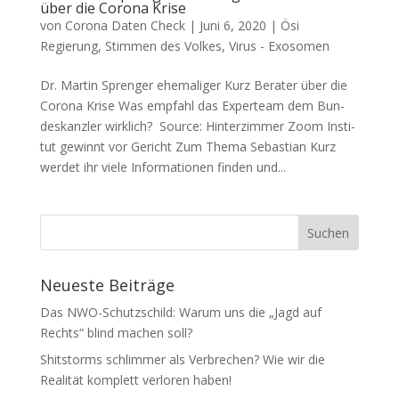
über die Corona Krise
von
Corona Daten Check
|
Juni 6, 2020
|
Ösi
Regierung
,
Stimmen des Volkes
,
Virus - Exosomen
Dr. Martin Sprenger ehemaliger Kurz Berater über die
Corona Krise Was emp­fahl das Exper­team dem Bun­
des­kanz­ler wirklich? Source: Hin­ter­zim­mer Zoom Insti­
tut gewinnt vor Gericht Zum The­ma Sebas­ti­an Kurz
wer­det ihr vie­le Infor­ma­tio­nen fin­den und...
Neueste Beiträge
Das NWO-Schutzschild: Warum uns die „Jagd auf
Rechts“ blind machen soll?
Shitstorms schlimmer als Verbrechen? Wie wir die
Realität komplett verloren haben!