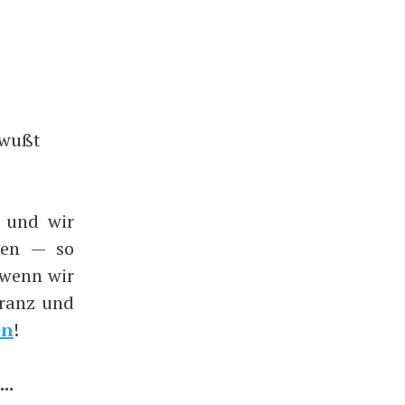
ewußt
 und wir
sen — so
 wenn wir
oranz und
en
!
..