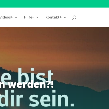
Videos+
Hilfe+
Kontakt+
n werden?!
n