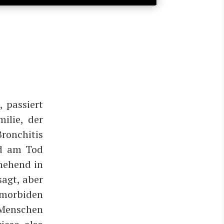
 pas­siert
i­lie, der
on­chi­tis
uld am Tod
he­hend in
sagt, aber
mor­bi­den
 Men­schen