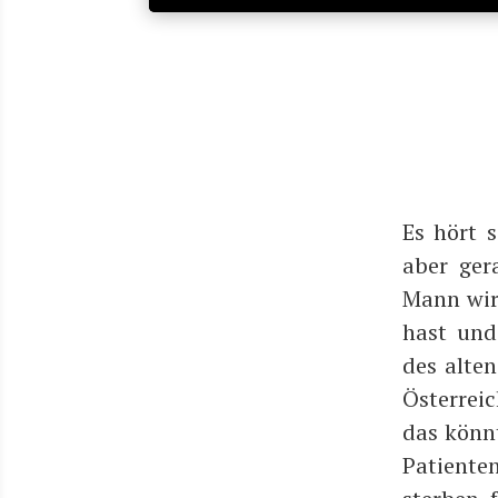
Es hört s
aber gera
Mann wird
hast und 
des alten
Öster­rei
das könn­
Pati­en­t