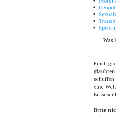
Promi w
Geopol
Sexual
Trans
Spiritu
Was 
Einst gl
glaubte
schuffen
eine Wel
Bessesen
Bitte nic