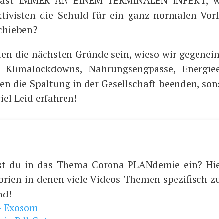
 fast IMMER AN EINEM TERMINALEN INFEKT, wi
i­vis­ten die Schuld für ein ganz nor­ma­len Vor­f
schieben?
en die nächs­ten Grün­de sein, wie­so wir gegen­ein­
li­ma­lock­downs, Nah­rungs­eng­päs­se, Ener­gie­e
en die Spal­tung in der Gesell­schaft been­den, son
viel Leid erfahren!
st du in das Thema Corona PLANdemie ein? Hie
orien in denen viele Videos Themen spezifisch
nd!
— Exosom