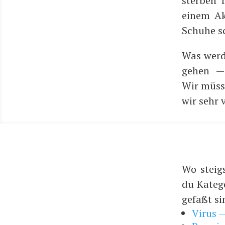
ster­ben
einem Akt
Schu­he 
Was wer­d
gehen — K
Wir müs­s
wir sehr 
Wo steig
du Kateg
gefaßt si
Virus 