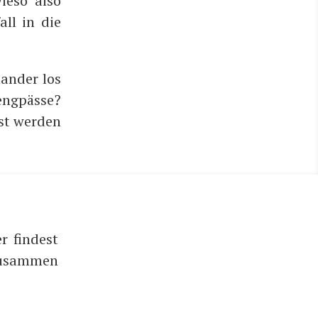
e­so also
all in die
an­der los
ng­päs­se?
st wer­den
r findest
 zusammen