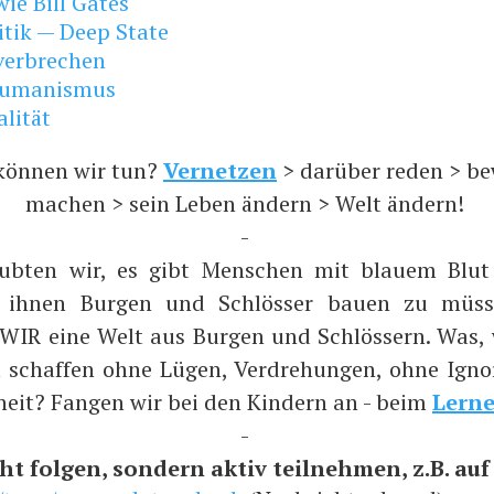
ie Bill Gates
itik — Deep State
verbrechen
humanismus
alität
können wir tun?
Vernetzen
> darüber reden > b
machen > sein Leben ändern > Welt ändern!
-
aubten wir, es gibt Menschen mit blauem Blut
n ihnen Burgen und Schlösser bauen zu müs
 WIR eine Welt aus Burgen und Schlössern. Was,
t schaffen ohne Lügen, Verdrehungen, ohne Ign
heit? Fangen wir bei den Kindern an - beim
Lern
-
ht folgen, sondern aktiv teilnehmen, z.B. auf .