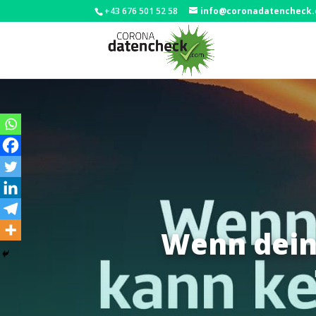
+43 676 501 52 58
info@coronadatencheck
Wenn dein