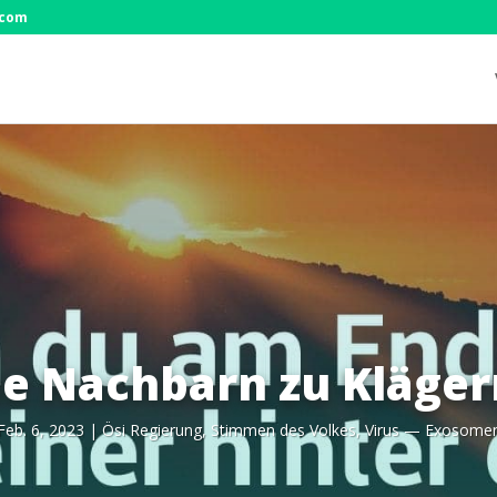
.com
e Nachbarn zu Kläger
Feb. 6, 2023
|
Ösi Regie­rung
,
Stim­men des Vol­kes
,
Virus — Exosome