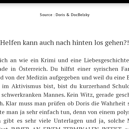
Source : Doris & DocBelsky
Hel­fen kann auch nach hin­ten los gehen?!
ich an wie ein Kri­mi und eine Lie­bes­ge­schich­te,
­de in Öster­reich. Du hilfst einer syri­schen Fam
 von der Medi­zin auf­ge­ge­ben und weil du eine Br
im Akti­vis­mus bist, bist du kur­zer­hand Sch
 schwer­kran­ken Man­nes. Kein Witz, gera­de gesc
ch. Klar muss man prü­fen ob Doris die Wahr­heit 
te man ja sehr ein­fach tun, denn von einem poly­
en gibt es sehr vie­le Unter­la­gen und ja, sol­che