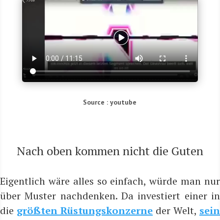
Source : youtube
Nach oben kom­men nicht die Guten
Eigent­lich wäre alles so ein­fach, wür­de man nur
über Mus­ter nach­den­ken. Da inves­tiert einer in
die
größ­ten Rüs­tungs­kon­zer­ne
der Welt,
sein