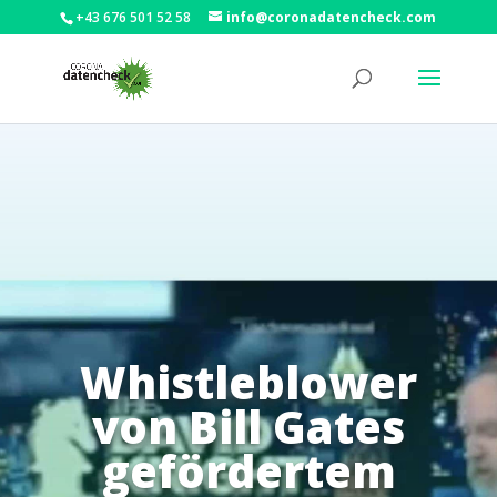
+43 676 501 52 58
info@coronadatencheck.com
Whistleblower
von Bill Gates
gefördertem