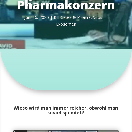
Pharmakonzern
Juni 26, 2020
|
Bill Gates & Pro­mis
,
Virus —
Exosomen
Wieso wird man immer reicher, obwohl man
soviel spendet?