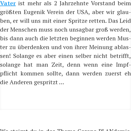
Vater
ist mehr als 2 Jahr­zehn­te Vor­stand beim
größ­ten Euge­nik Ver­ein der USA, aber wir glau­
ben, er will uns mit einer Sprit­ze ret­ten. Das Leid
der Men­schen muss noch unsag­bar groß wer­den,
bis dann auch die letz­ten begin­nen wer­den Mus­
ter zu über­den­ken und von ihrer Mei­nung ablas­
sen! Solan­ge es aber einen sel­ber nicht betrifft,
solan­ge hat man Zeit, denn wenn eine Impf­
pflicht kom­men soll­te, dann wer­den zuerst eh
die Ande­ren gespritzt …