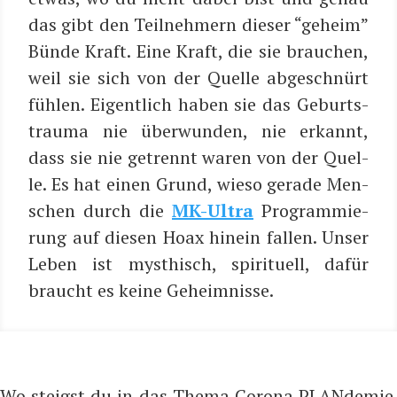
das gibt den Teil­neh­mern die­ser “geheim”
Bün­de Kraft. Eine Kraft, die sie brau­chen,
weil sie sich von der Quel­le abge­schnürt
füh­len. Eigent­lich haben sie das Geburts­
trau­ma nie über­wun­den, nie erkannt,
dass sie nie getrennt waren von der Quel­
le. Es hat einen Grund, wie­so gera­de Men­
schen durch die
MK-Ultra
Pro­gram­mie­
rung auf die­sen Hoax hin­ein fal­len. Unser
Leben ist mys­t­hisch, spi­ri­tu­ell, dafür
braucht es kei­ne Geheimnisse.
Wo steigst du in das Thema Corona PLANdemie