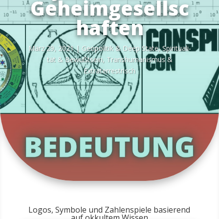
Geheimgesellsc
haften
März 29, 2021
|
Geo­po­li­tik & Deep Sta­te
,
Spi­ri­tua­li­
tät & Bewußt­sein
,
Trans­hu­ma­nis­mus &
Extraterrestrisch
Logos, Symbole und Zahlenspiele basierend
auf okkultem Wissen