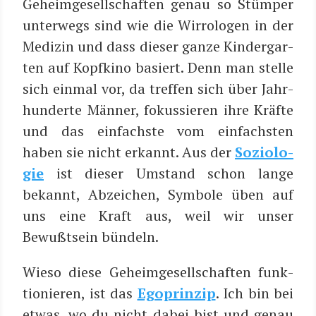
Geheim­ge­sell­schaf­ten genau so Stüm­per
unter­wegs sind wie die Wir­ro­lo­gen in der
Medi­zin und dass die­ser gan­ze Kin­der­gar­
ten auf Kopf­ki­no basiert. Denn man stel­le
sich ein­mal vor, da tref­fen sich über Jahr­
hun­der­te Män­ner, fokus­sie­ren ihre Kräf­te
und das ein­fachs­te vom ein­fachs­ten
haben sie nicht erkannt. Aus der
Sozio­lo­
gie
ist die­ser Umstand schon lan­ge
bekannt, Abzei­chen, Sym­bo­le üben auf
uns eine Kraft aus, weil wir unser
Bewußt­sein bündeln.
Wie­so die­se Geheim­ge­sell­schaf­ten funk­
tio­nie­ren, ist das
Ego­prin­zip
. Ich bin bei
etwas, wo du nicht dabei bist und genau