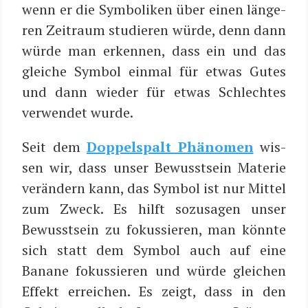
wenn er die Sym­bo­li­ken über einen län­ge­
ren Zeit­raum stu­die­ren wür­de, denn dann
wür­de man erken­nen, dass ein und das
glei­che Sym­bol ein­mal für etwas Gutes
und dann wie­der für etwas Schlech­tes
ver­wen­det wurde.
Seit dem
Dop­pel­spalt Phä­no­men
wis­
sen wir, dass unser Bewusst­sein Mate­rie
ver­än­dern kann, das Sym­bol ist nur Mit­tel
zum Zweck. Es hilft sozu­sa­gen unser
Bewusst­sein zu fokus­sie­ren, man könn­te
sich statt dem Sym­bol auch auf eine
Bana­ne fokus­sie­ren und wür­de glei­chen
Effekt errei­chen. Es zeigt, dass in den