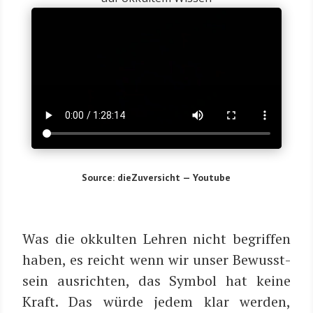
Source: die­Zu­ver­sicht — Youtube
Was die okkul­ten Leh­ren nicht begrif­fen
haben, es reicht wenn wir unser Bewusst­
sein aus­rich­ten, das Sym­bol hat kei­ne
Kraft. Das wür­de jedem klar wer­den,