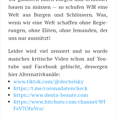
bau­en zu müs­sen — so schu­fen WIR eine
Welt aus Bur­gen und Schlös­sern. Was,
wenn wir eine Welt schaf­fen ohne Regie­
run­gen, ohne Eli­ten, ohne Jeman­den, der
uns nur ausnützt!
Lei­der wird viel zen­siert und so wur­de
man­ches kri­ti­sche Video schon auf You­
tube und Face­book gelöscht, des­we­gen
hier Alternativkanäle:
www.tiktok.com/@docbelsky
https://t.me/coronadatencheck
https://www.denta-beaute.com
https://www.bitchute.com/channel/Wf
FsV7OfuVco/