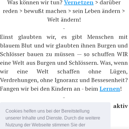
Was können wir tun?
Vernetzen
> darüber
reden > bewußt machen > sein Leben ändern >
Welt ändern!
-
Einst glaubten wir, es gibt Menschen mit
blauem Blut und wir glaubten ihnen Burgen und
Schlösser bauen zu müssen — so schuffen WIR
eine Welt aus Burgen und Schlössern. Was, wenn
wir eine Welt schaffen ohne Lügen,
Verdrehungen, ohne Ignoranz und Bessesenheit?
Fangen wir bei den Kindern an - beim
Lernen
!
-
Bitte nicht folgen, sondern aktiv
Cookies helfen uns bei der Bereitstellung
teilnehmen, z.B. auf ...
unserer Inhalte und Dienste. Durch die weitere
https://t.me/coronadatencheck
Nutzung der Webseite stimmen Sie der