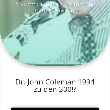
Dez. 2, 2020
|
Geo­po­li­tik & Deep Sta­te
,
Trans­hu­
ma­nis­mus & Extraterrestrisch
Dr. John Coleman 1994
zu den 300!?