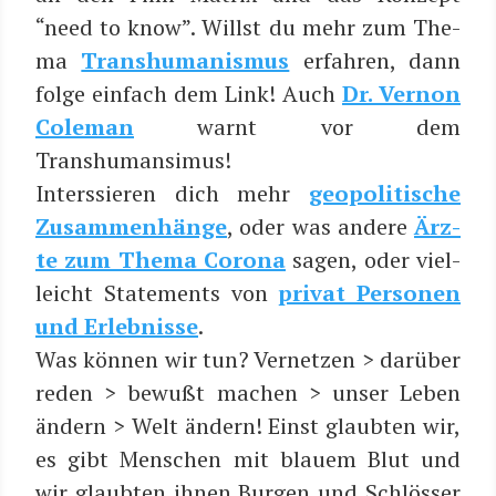
“need to know”. Willst du mehr zum The­
ma
Trans­hu­ma­nis­mus
erfah­ren, dann
fol­ge ein­fach dem Link! Auch
Dr. Ver­non
Cole­man
warnt vor dem
Transhumansimus!
Inters­sie­ren dich mehr
geo­po­li­ti­sche
Zusam­men­hän­ge
, oder was ande­re
Ärz­
te zum The­ma Coro­na
sagen, oder viel­
leicht State­ments von
pri­vat Per­so­nen
und Erleb­nis­se
.
Was kön­nen wir tun? Ver­net­zen > dar­über
reden > bewußt machen > unser Leben
ändern > Welt ändern! Einst glaub­ten wir,
es gibt Men­schen mit blau­em Blut und
wir glaub­ten ihnen Bur­gen und Schlös­ser