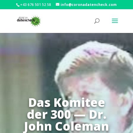
+43 676 501 52 58
info@coronadatencheck.com
Das Komitee
der 300 — Dr.
John Coleman