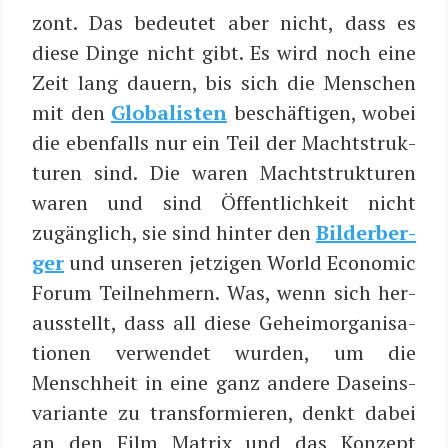
zont. Das bedeu­tet aber nicht, dass es
die­se Din­ge nicht gibt. Es wird noch eine
Zeit lang dau­ern, bis sich die Men­schen
mit den
Glo­ba­lis­ten
beschäf­ti­gen, wobei
die eben­falls nur ein Teil der Macht­struk­
tu­ren sind. Die waren Macht­struk­tu­ren
waren und sind Öffent­lich­keit nicht
zugäng­lich, sie sind hin­ter den
Bil­der­ber­
ger
und unse­ren jet­zi­gen World Eco­no­mic
Forum Teil­neh­mern. Was, wenn sich her­
aus­stellt, dass all die­se Geheim­or­ga­ni­sa­
tio­nen ver­wen­det wur­den, um die
Mensch­heit in eine ganz ande­re Daseins­
va­ri­an­te zu trans­for­mie­ren, denkt dabei
an den Film Matrix und das Kon­zept