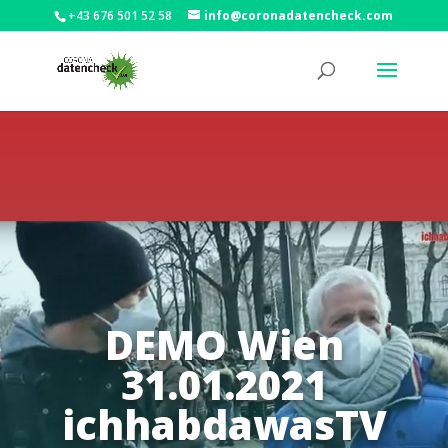
+43 676 501 52 58
info@coronadatencheck.com
DEMO Wien
31.01.2021
ichhabdawasTV