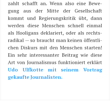
zahlt schafft an.
Wenn also eine Bewe­
gung aus der
Mit­te
der Gesell­schaft
kommt und Regie­rungs­kri­tik übt, dann
wer­den die­se Men­schen schnell ein­mal
als
Hoo­li­gans
dekla­riert, oder als rechts­
ra­di­kal — so braucht man kei­nen öffent­li­
chen Dis­kurs mit den Men­schen star­ten!
E
in sehr inter­es­san­ter Bei­trag wie die­se
Art von Jour­na­lis­mus funk­tio­niert erklärt
Udo Ulfkot­te mit sei­nem Vor­trag
gekauf­te Journalisten.