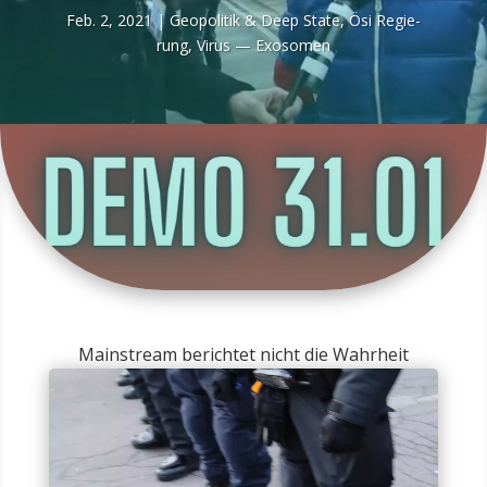
Feb. 2, 2021
|
Geo­po­li­tik & Deep Sta­te
,
Ösi Regie­
rung
,
Virus — Exosomen
Mainstream berichtet nicht die Wahrheit