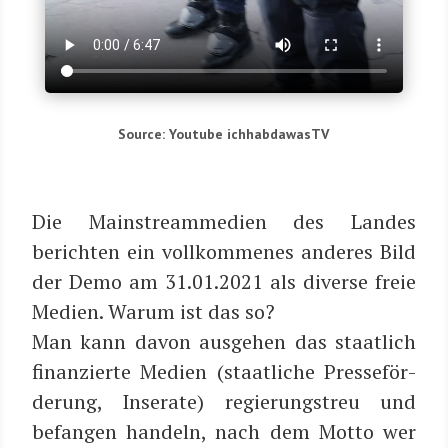
Source: You­tube ichhabdawasTV
Die Main­stream­m­e­di­en
des Lan­des
berich­ten ein voll­kom­me­nes ande­res Bild
der Demo am 31.01.2021 als diver­se freie
Medi­en.
War­um ist das so?
Man kann davon aus­ge­hen das staat­lich
finan­zier­te Medi­en (staat­li­che Pres­se­för­
de­rung, Inse­ra­te) regie­rungs­treu und
befan­gen han­deln, nach dem
Mot­to
wer