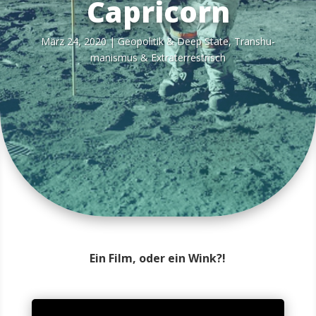
Capricorn
März 24, 2020
|
Geo­po­li­tik & Deep Sta­te
,
Trans­hu­
ma­nis­mus & Extraterrestrisch
Ein Film, oder ein Wink?!