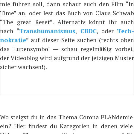
mie füh­ren soll, dann schaut euch den Film “In
Time” an, oder lest das Buch von Claus Schwab
“The gre­at Reset”. Alter­na­tiv könnt ihr auch
nach “
Trans­hu­ma­nis­mus
,
CBDC
, oder
Tech­
no­kra­tie
” auf die­ser Sei­te suchen (rechts oben
das Lupen­sym­bol — schau regel­mä­ßig vor­bei,
der Video­blog wird auf­grund der jet­zi­gen Mus­ter
sicher wachsen!).
Wo steigst du in das Thema Corona PLANdemie
ein? Hier findest du Kategorien in denen viele