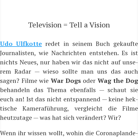
Tele­vi­si­on = Tell a Vision
Udo Ulfkot­te
redet in sei­nem Buch gekauf­te
Jour­na­lis­ten, wie Nach­rich­ten ent­ste­hen. Es ist
nichts Neu­es, nur haben wir das nicht auf unse­
rem Radar — wie­so soll­te man uns das auch
sagen? Fil­me wie
War Dogs
oder
Wag the Dog
behan­deln das The­ma eben­falls — schaut sie
euch an! Ist das nicht ent­span­nend — kei­ne hek­
ti­sche Kame­ra­füh­rung, ver­gleicht die Fil­me
heut­zu­ta­ge — was hat sich ver­än­dert? Wir?
Wenn ihr wis­sen wollt, wohin die Coro­na­p­lan­de­