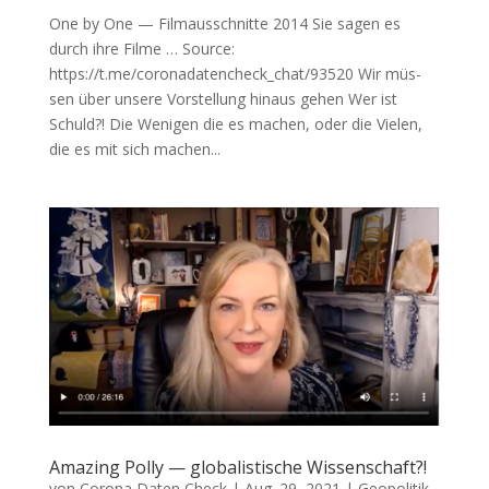
One by One — Filmausschnitte 2014 Sie sagen es
durch ihre Filme … Source:
https://t.me/coronadatencheck_chat/93520 Wir müs­
sen über unse­re Vor­stel­lung hin­aus gehen Wer ist
Schuld?! Die Weni­gen die es machen, oder die Vie­len,
die es mit sich machen...
Amazing Polly — globalistische Wissenschaft?!
von
Corona Daten Check
|
Aug. 29, 2021
|
Geopolitik