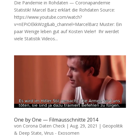
Die Pandemie in Rohdaten — Coronapandemie
Statistik! Mar­cel Barz erklärt die Rohdaten Source:
https://www.youtube.com/watch?
v=nEPiOEkkWzg&ab_channel=MarcelBarz Mus­ter: Ein
paar Weni­ge leben gut auf Kos­ten Vieler! Ihr wer­det
vie­le Sta­tis­tik Vide­os...
One by One — Filmausschnitte 2014
von
Corona Daten Check
|
Aug. 29, 2021
|
Geopolitik
& Deep State
,
Virus - Exosomen