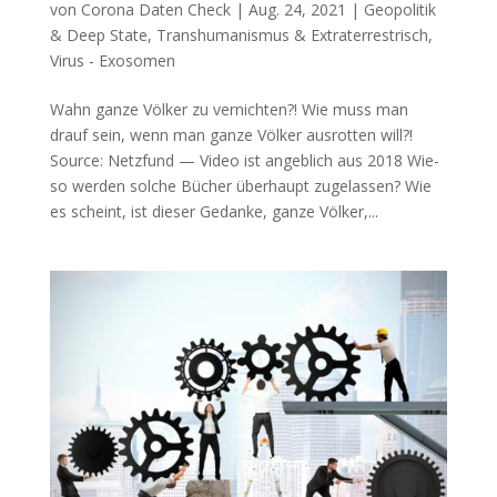
von
Corona Daten Check
|
Aug. 24, 2021
|
Geopolitik
& Deep State
,
Transhumanismus & Extraterrestrisch
,
Virus - Exosomen
Wahn ganze Völker zu vernichten?! Wie muss man
drauf sein, wenn man gan­ze Völ­ker aus­rot­ten will?!
Source: Netz­fund — Video ist angeb­lich aus 2018 Wie­
so wer­den sol­che Bücher über­haupt zugelassen? Wie
es scheint, ist die­ser Gedan­ke, gan­ze Völ­ker,...