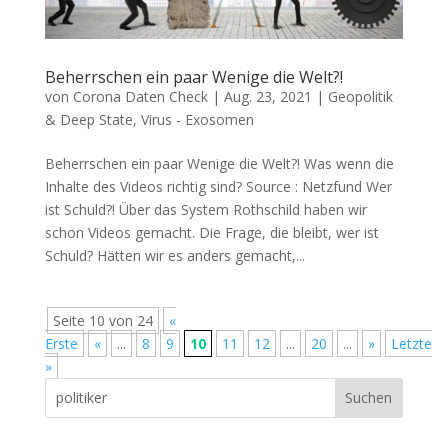
Beherrschen ein paar Wenige die Welt?!
von
Corona Daten Check
|
Aug. 23, 2021
|
Geopolitik
& Deep State
,
Virus - Exosomen
Beherrschen ein paar Wenige die Welt?! Was wenn die
Inhal­te des Vide­os rich­tig sind? Source : Netzfund Wer
ist Schuld?! Über das Sys­tem Roth­schild haben wir
schon Vide­os gemacht. Die Fra­ge, die bleibt, wer ist
Schuld? Hät­ten wir es anders gemacht,...
Seite 10 von 24
«
Erste
«
...
8
9
10
11
12
...
20
...
»
Letzte
»