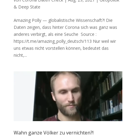
& Deep State
Amazing Polly — globalistische Wissenschaft?! Die
Daten zei­gen, dass hin­ter Coro­na sich was ganz was
ande­res ver­birgt, als eine Seuche Source :
https://t.me/amazing_polly_deutsch/113 Nur weil wir
uns etwas nicht vor­stel­len kön­nen, bedeu­tet das
nicht,...
Wahn ganze Völker zu vernichten?!