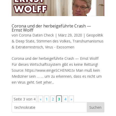
Corona und der herbeigeführte Crash —
Ernst Wolff
von
Corona Daten Check
|
März 29, 2020
|
Geopolitik
& Deep State
,
Stimmen des Volkes
,
Transhumanismus
& Extraterrestrisch
,
Virus - Exosomen
Corona und der herbeigeführte Crash — Ernst Wolff
Für die­ses Wirt­schafts­sys­tem gibt es kei­ne Rettung!
Source: https://www.eingeSCHENKt.tv Man muß kein
Medi­zi­ner sein … … um zu erken­nen, dass es nicht um
ein Virus geht. Seit jeher...
Seite 3 von 4
«
1
2
3
4
»