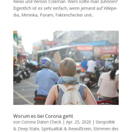
News und Ver­non Coleman Wem soll­te man zuhören?
Eigent­lich ist es sehr ein­fach, wenn jemand auf Wiki­pe­
dia, Mimin­ka, Psi­ram, Fak­ten­che­cker und...
Worum es bei Corona geht
von
Corona Daten Check
|
Apr. 25, 2020
|
Geopolitik
& Deep State
,
Spiritualität & Bewußtsein
,
Stimmen des