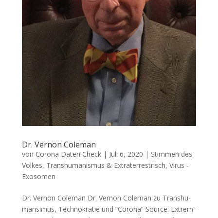
Dr. Vernon Coleman
von
Corona Daten Check
|
Juli 6, 2020
|
Stimmen des
Volkes
,
Transhumanismus & Extraterrestrisch
,
Virus -
Exosomen
Dr. Vernon Coleman Dr. Ver­non Cole­man zu Trans­hu­
man­si­mus, Tech­no­kra­tie und “Coro­na” Source: Extrem­