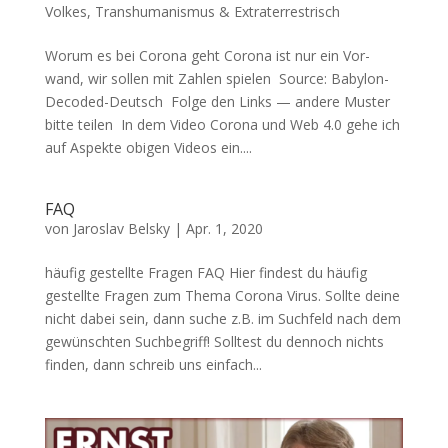
Volkes
,
Transhumanismus & Extraterrestrisch
Worum es bei Corona geht Coro­na ist nur ein Vor­
wand, wir sol­len mit Zah­len spielen Source: Baby­lon­
De­co­ded-Deutsch Fol­ge den Links — ande­re Mus­ter
bit­te teilen In dem Video Coro­na und Web 4.0 gehe ich
auf Aspek­te obi­gen Vide­os ein....
FAQ
von
Jaroslav Belsky
|
Apr. 1, 2020
häu­fig gestell­te Fra­gen FAQ Hier fin­dest du häu­fig
gestell­te Fra­gen zum The­ma Coro­na Virus. Soll­te dei­ne
nicht dabei sein, dann suche z.B. im Such­feld nach dem
gewünsch­ten Such­be­griff! Soll­test du den­noch nichts
fin­den, dann schreib uns ein­fach...