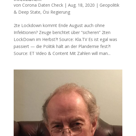
von
Corona Daten Check
|
Aug. 18, 2020
|
Geopolitik
& Deep State
,
Ösi Regierung
2te Lockdown kommt Ende August auch ohne
Infektionen? Zeu­ge berich­tet über “siche­ren” 2ten
Lock­Down im Herbst?! Source: Kla.TV Es ist egal was
pas­siert — die Poli­tik hält an der Plan­de­mie fest?!
Source: ET Video & Content Mit Zah­len will man...