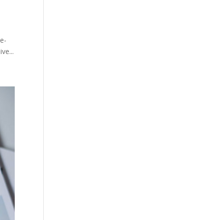
ie­
ve...