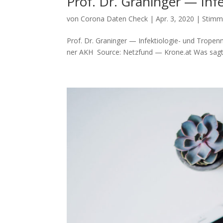
Prof. Dr. Graninger — Inf
von
Corona Daten Check
|
Apr. 3, 2020
|
Stimm
Prof. Dr. Graninger — Infektiologie- und Tropenmed
ner AKH Source: Netz­fund — Krone.at Was sagt ein 