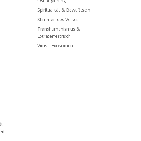
Ösi Regierung
Spiritualität & Bewußtsein
Stimmen des Volkes
Transhumanismus &
Extraterrestrisch
Virus - Exosomen
­
du
rt...