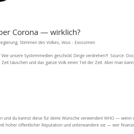
ber Corona — wirklich?
Regierung
,
Stimmen des Volkes
,
Virus - Exosomen
 Wie unse­re Sys­temm­edi­en geschickt Din­ge verdrehen?! Source: Doc
 Zeit täu­schen und das gan­ze Volk einen Teil der Zeit. Aber man kann
la­den und du kannst die­se für dei­ne Wün­sche verwenden! WHO — wenn 
 mit hoher öffent­li­cher Repu­ta­ti­on und unter­wan­de­re sie — wer finan­zie