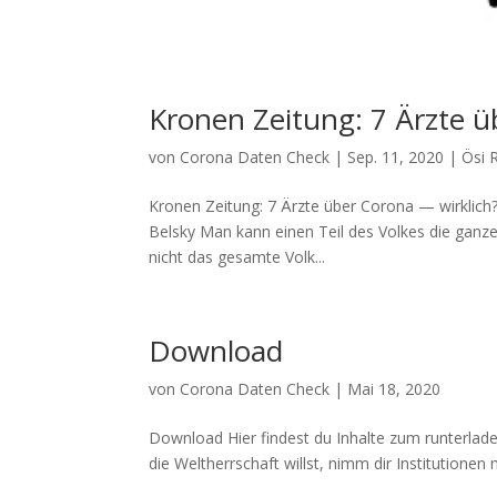
Kronen Zeitung: 7 Ärzte ü
von
Corona Daten Check
|
Sep. 11, 2020
|
Ösi 
Kronen Zeitung: 7 Ärzte über Corona — wirklich?
Belsky Man kann einen Teil des Vol­kes die gan­ze
nicht das gesam­te Volk...
Download
von
Corona Daten Check
|
Mai 18, 2020
Down­load Hier fin­dest du Inhal­te zum run­ter­
die Welt­herr­schaft willst, nimm dir Insti­tu­tio­nen