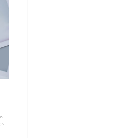
as
er­