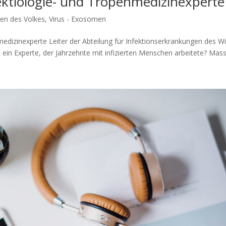
ektiologie- und Tropenmedizinexperte
en des Volkes
,
Virus - Exosomen
izinexperte Lei­ter der Abtei­lung für Infek­ti­ons­er­kran­kun­gen des W
Exper­te, der Jahr­zehn­te mit infi­zier­ten Men­schen arbeitete? Mas­si­