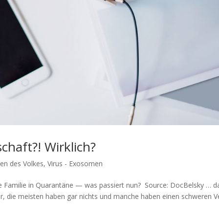
chaft?! Wirklich?
en des Volkes
,
Virus - Exosomen
e Fami­lie in Qua­ran­tä­ne — was pas­siert nun? Source: Doc­Belsky … d
ber, die meis­ten haben gar nichts und man­che haben einen schwe­ren V