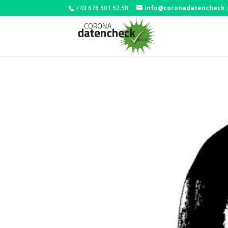
+43 676 501 52 58
info@coronadatencheck