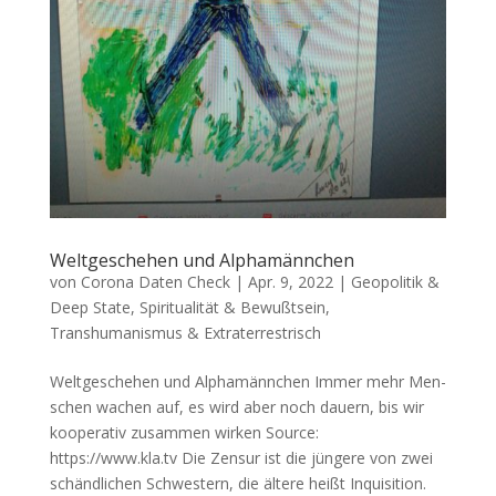
Weltgeschehen und Alphamännchen
von
Corona Daten Check
|
Apr. 9, 2022
|
Geopolitik &
Deep State
,
Spiritualität & Bewußtsein
,
Transhumanismus & Extraterrestrisch
Weltgeschehen und Alphamännchen Immer mehr Men­
schen wachen auf, es wird aber noch dau­ern, bis wir
koope­ra­tiv zusam­men wirken Source:
https://www.kla.tv Die Zen­sur ist die jün­ge­re von zwei
schänd­li­chen Schwes­tern, die älte­re heißt Inquisition.