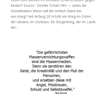
Kinder?! Source : Dom­ke Schulz Film — unten die
Kontaktdaten Wie­so will der ein­fach Mann kei­
nen Krieg? Seit Anfang 2014 tobt ein Krieg im Osten
der Ukrai­ne, im Don­bass. Ein Bür­ger­krieg, der im Lau­fe
der...