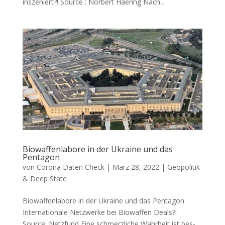
inszeniert?! Source : Nor­bert Haering Nach...
Biowaffenlabore in der Ukraine und das
Pentagon
von
Corona Daten Check
|
März 28, 2022
|
Geopolitik
& Deep State
Biowaffenlabore in der Ukraine und das Pentagon
Inter­na­tio­na­le Netz­wer­ke bei Bio­waf­fen Deals?!
Source: Netz­fund Eine schmerz­li­che Wahr­heit ist bes­