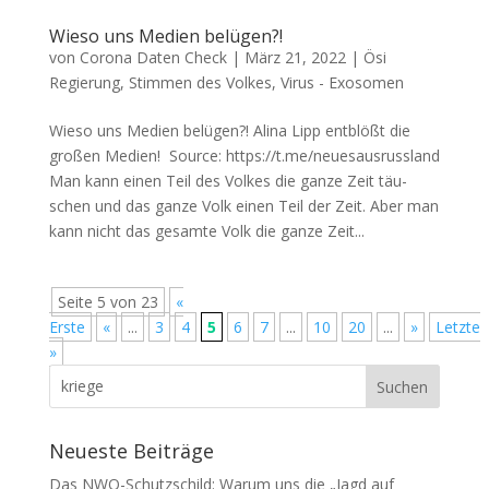
Wieso uns Medien belügen?!
von
Corona Daten Check
|
März 21, 2022
|
Ösi
Regierung
,
Stimmen des Volkes
,
Virus - Exosomen
Wieso uns Medien belügen?! Ali­na Lipp ent­blößt die
gro­ßen Medien! Source: https://t.me/neuesausrussland
Man kann einen Teil des Vol­kes die gan­ze Zeit täu­
schen und das gan­ze Volk einen Teil der Zeit. Aber man
kann nicht das gesam­te Volk die gan­ze Zeit...
Seite 5 von 23
«
Erste
«
...
3
4
5
6
7
...
10
20
...
»
Letzte
»
Neueste Beiträge
Das NWO-Schutzschild: Warum uns die „Jagd auf