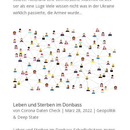
ser als eine Lüge Vie­le wis­sen nicht was in der Ukrai­ne
wirk­lich pas­sier­te, die Armee wur­de...
Leben und Sterben im Donbass
von
Corona Daten Check
|
März 28, 2022
|
Geopolitik
& Deep State
Leben und Sterben im Donbass Scharf­schüt­zen gegen