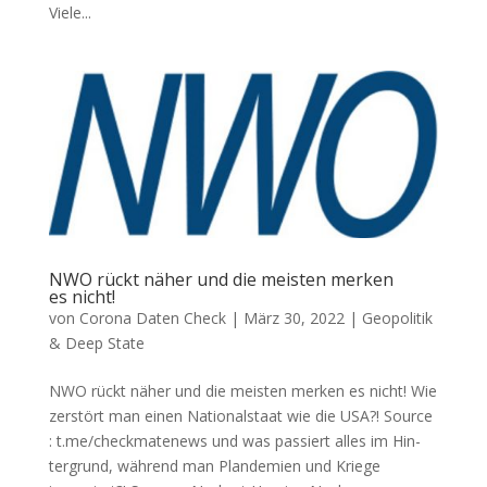
Vie­le...
NWO rückt näher und die meisten merken
es nicht!
von
Corona Daten Check
|
März 30, 2022
|
Geopolitik
& Deep State
NWO rückt näher und die meisten merken es nicht! Wie
zer­stört man einen Natio­nal­staat wie die USA?! Source
: t.me/checkmatenews und was pas­siert alles im Hin­
ter­grund, wäh­rend man Plan­de­mien und Krie­ge