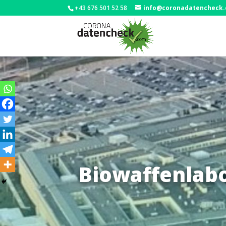
+43 676 501 52 58
info@coronadatencheck
Biowaffenlabo