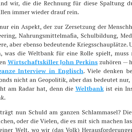
nd wir, die die Rech­nung für die­se Spal­tung 
al­len immer wie­der drauf rein.
 nur ein Aspekt, der zur Zer­set­zung der Mensch­h
e­ring, Nah­rungs­mit­tel­ma­fia, Schul­bil­dung, Medi
­re, aber eben­so bedeu­ten­de Kriegs­schau­plät­ze. 
en, was die Welt­bank für eine Rol­le spielt, mu
gen
Wirt­schafts­kil­ler John Per­kins
zuhö­ren — hi
gan­ze Inter­view in Eng­lisch
. Vie­le den­ken be
Bonds nicht an Geo­po­li­tik, aber das bedeu­tet nur
icht am Radar hat, denn die
Welt­bank
ist ein In
nk.
trägt nun Schuld am gan­zen Schlamm­a­sel? Die
chen, oder die Vie­len, die es mit sich machen las
einer Welt, wo wir (das Volk) Her­aus­for­de­run­ge