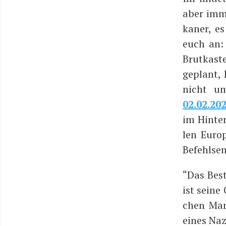
aber imme
ka­ner, e
euch an: 
Brut­kas­
geplant, K
nicht u
02.02.20
im Hin­ter
len Euro­
Befehls­e
“Das Bes­
ist sei­ne
chen Man
eines Naz