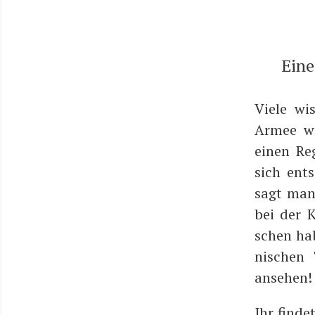
Eine
Vie­le w
Armee wur
einen Re
sich ent­
sagt man 
bei der K
schen hab
ni­schen
ansehen!
Ihr fin­de