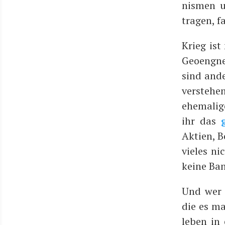
nis­men u
tra­gen, f
Krieg ist
Geo­eng­ne
sind ande
ver­ste­h
ehe­ma­li­
ihr das
Akti­en, 
vie­les n
kei­ne Ba
Und wer 
die es ma
leben in 