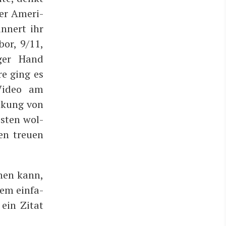
er Ame­ri­
n­nert ihr
bor, 9/11,
ger Hand
­re ging es
Video am
n­kung von
is­ten wol­
en treu­en
­nen kann,
Dem ein­fa­
ein Zitat