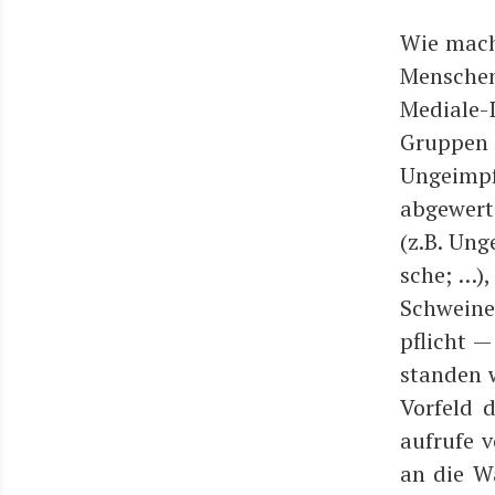
Wie mach
Men­schen
Media­le-
Grup­pen 
Unge­impf
abge­wer­
(z.B. Unge
sche; …),
Schwei­ne)
pflicht —
stan­den 
Vor­feld 
auf­ru­fe 
an die Wa