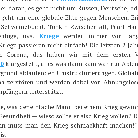
r dar­an, es geht nicht um Rus­sen, Deut­sche, od
s geht um eine glo­ba­le Eli­te gegen Men­schen. Eri
Schwei­ne­bucht, Ton­kin Zwi­schen­fall, Pearl Har­
ten­lü­ge, uva.
Krie­ge
wer­den immer von lan­
rie­ge pas­sie­ren nicht ein­fach! Die letz­ten 2 Jah
m Coro­na, das haben wir mit dem ers­ten 
20
klar­ge­stellt, alles was dann kam war nur Able
­grund ablau­fen­den Umstruk­tu­rie­run­gen. Glo­ba­l
pa zer­stö­ren und wer­den dabei von Ahnungs­lo­s
mp­fän­gern unterstützt.
te, was der ein­fa­che Mann bei einem Krieg gewin
 Gesund­heit — wie­so soll­te er also Krieg wol­len? 
n muss man den Krieg schmack­haft machen!” 
is.