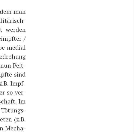
Indem man
­tä­risch-
st wer­den
impf­ter /
pe medi­al
Bedro­hung
e nun Peit­
pf­te sind
(z.B. Impf­
er so ver­
schaft. Im
n Tötungs­
e­ten (z.B.
hen Mecha­