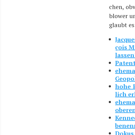
chen, obwo
b­lower un
glaubt es
Jac­que
çois M
lassen
Paten­
ehe­ma­
Geo­po­
hohe Po
lich er
ehe­ma
obe­re
Ken­ne
benen
Dokus 