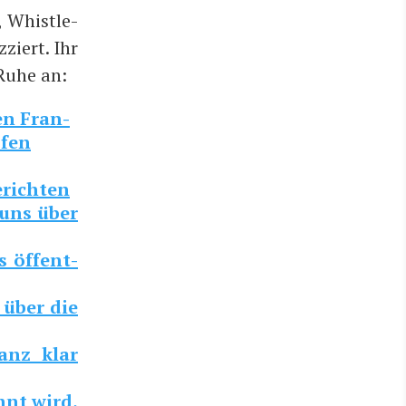
, Whist­le­
­ziert. Ihr
 Ruhe an:
ten Fran­
­fen
berichten
e uns über
ns öffent­
n über die
ganz klar
hnt wird,