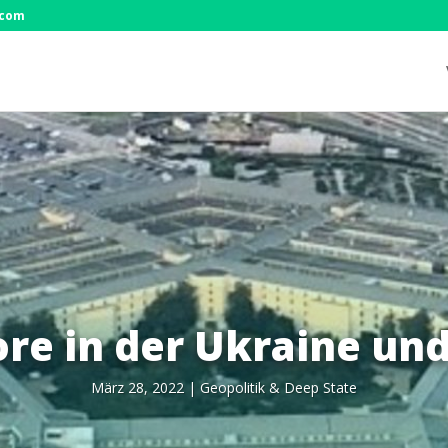
.com
re in der Ukraine un
März 28, 2022
|
Geo­po­li­tik & Deep State