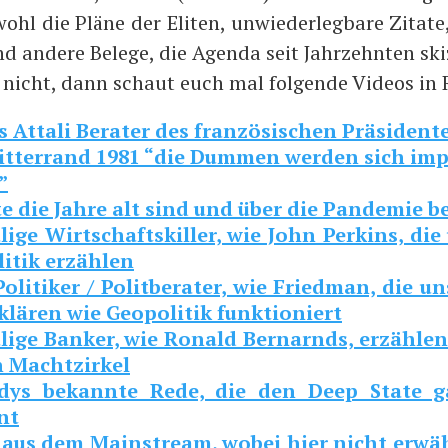
hl die Plä­ne der Eli­ten, unwie­der­leg­ba­re Zita­te
d ande­re Bele­ge, die Agen­da seit Jahr­zehn­ten skiz
 nicht, dann schaut euch mal fol­gen­de Vide­os in
s Attali Bera­ter des fran­zö­si­schen Prä­si­den­
it­ter­rand 1981 “die Dum­men wer­den sich imp
”
te die Jah­re alt sind und über die Pan­de­mie 
li­ge Wirt­schafts­kil­ler, wie John Per­kins, di
li­tik erzählen
li­ti­ker / Polit­be­ra­ter, wie Fried­man, die u
klä­ren wie Geo­po­li­tik funktioniert
­li­ge Ban­ker, wie Ronald Ber­narnds, erzäh­le
n Machtzirkel
­dys bekann­te Rede, die den Deep Sta­te 
nt
aus dem Main­stream, wobei hier nicht erwä