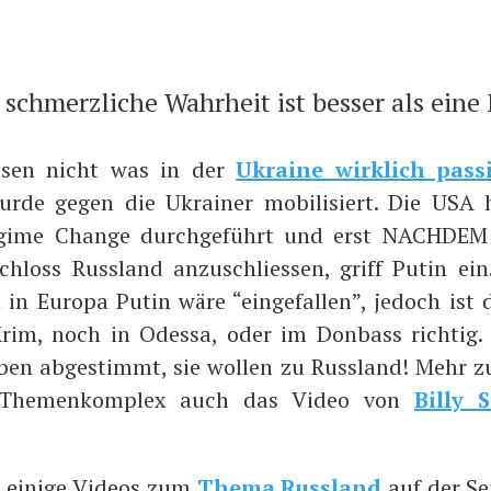
 schmerz­li­che Wahr­heit ist bes­ser als eine
is­sen nicht was in der
Ukrai­ne wirk­lich pas­si
­de gegen die Ukrai­ner mobi­li­siert. Die USA
gime Chan­ge durch­ge­führt und erst NACHDEM
schloss Russ­land anzu­schlies­sen, griff Putin ein
in Euro­pa Putin wäre “ein­ge­fal­len”, jedoch ist
rim, noch in Odes­sa, oder im Don­bass rich­tig
en abge­stimmt, sie wol­len zu Russ­land! Mehr 
 The­men­kom­plex auch das Video von
Bil­ly
t eini­ge Vide­os zum
The­ma Russ­land
auf der Sei