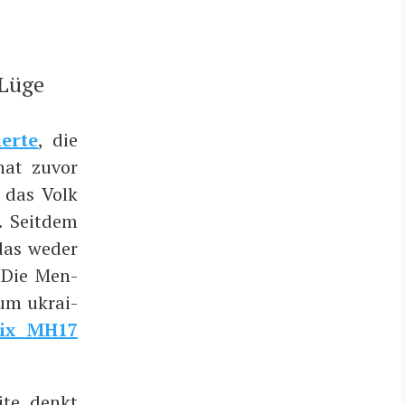
 Lüge
er­te
, die
 hat zuvor
 das Volk
. Seit­dem
 das weder
. Die Men­
zum ukrai­
 Six MH17
­te, denkt