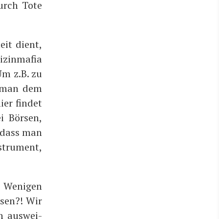
durch Tote
eit dient,
­zin­ma­fia
Um z.B. zu
ss man dem
er fin­det
i Bör­sen,
, dass man
stru­ment,
 Weni­gen
­sen?! Wir
n aus­wei­