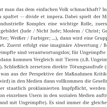
t man das dem ein­fa­chen Volk schmack­haft? 
 spal­tet — divi­de et impe­ra. Dabei spielt der Mili
Indus­tri­el­le Kom­plex eine wich­ti­ge Rol­le, zuer
gebil­det (Jude / Nicht Jude; Mos­lem / Christ; Ge
­ter; Wei­ßer / Far­bi­ger; …), dann wird eine Grup­
tet. Zuerst erfolgt eine ima­gi­nä­re Abwer­tung / 
­impf­te sind ver­ant­wor­tungs­los; für Unge­impf­t
 dann kom­men Ver­gleich mit Tie­ren (z.B. Unge­im
. Schließ­lich zer­set­zen direk­te Tötungs­auf­ru­fe 
 was aus der Per­spek­ti­ve der Maß­nah­men Kri­ti­k
wird) in den Medi­en dann voll­kom­men die Gesell­
der staat­lich pro­kla­mier­ten Impf­pflicht, wer­de
von ein­zel­nen Usern in den sozia­len Medi­en auf­tr
nd mit Unge­impf­te). Es sind immer die glei­c