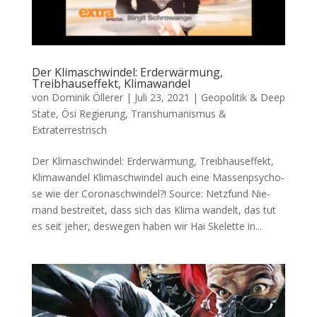
Der Klimaschwindel: Erderwärmung,
Treibhauseffekt, Klimawandel
von
Dominik Öllerer
|
Juli 23, 2021
|
Geopolitik & Deep
State
,
Ösi Regierung
,
Transhumanismus &
Extraterrestrisch
Der Klimaschwindel: Erderwärmung, Treibhauseffekt,
Klimawandel Kli­ma­schwin­del auch eine Mas­sen­psy­cho­
se wie der Coronaschwindel?! Source: Netz­fund Nie­
mand bestrei­tet, dass sich das Kli­ma wan­delt, das tut
es seit jeher, des­we­gen haben wir Hai Ske­let­te in...