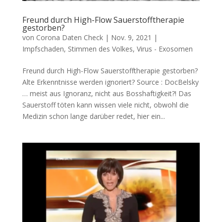
Freund durch High-Flow Sauerstofftherapie
gestorben?
von
Corona Daten Check
|
Nov. 9, 2021
|
Impfschaden
,
Stimmen des Volkes
,
Virus - Exosomen
Freund durch High-Flow Sauerstofftherapie gestorben?
Alte Erkennt­nis­se wer­den ignoriert? Source : DocBelsky
… meist aus Igno­ranz, nicht aus Bosshaftigkeit?! Das
Sauer­stoff töten kann wis­sen vie­le nicht, obwohl die
Medi­zin schon lan­ge dar­über redet, hier ein...