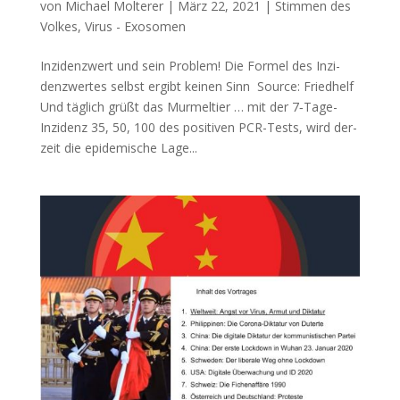
von
Michael Molterer
|
März 22, 2021
|
Stimmen des
Volkes
,
Virus - Exosomen
Inzidenzwert und sein Problem! Die For­mel des Inzi­
denz­wer­tes selbst ergibt kei­nen Sinn Source: Fried­helf
Und täg­lich grüßt das Mur­mel­tier … mit der 7‑Ta­ge-
Inzi­denz 35, 50, 100 des posi­ti­ven PCR-Tests, wird der­
zeit die epi­de­mi­sche Lage...