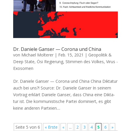
Dr. Daniele Ganser — Corona und China
von
Michael Molterer
|
Feb. 15, 2021
|
Geopolitik &
Deep State
,
Ösi Regierung
,
Stimmen des Volkes
,
Virus -
Exosomen
Dr. Daniele Ganser — Corona und China Chi­na Dik­ta­tur
auch bei uns?! Source: Dr. Danie­le Ganser In sei­nem
Vor­trag erklärt Danie­le Gan­ser, dass Chi­na eine Dik­ta­
tur ist. Die kom­mu­nis­ti­sche Par­tei domi­niert, es gibt
kei­ne ande­ren Par­tei­en....
Seite 5 von 6
« Erste
«
...
2
3
4
5
6
»