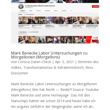
Mark Benecke Labor Untersuchungen zu
Morgellonen (Morgellons)
von
Corona Daten Check
|
Apr. 5, 2021
|
Stimmen des
Volkes
,
Transhumanismus & Extraterrestrisch
,
Virus -
Exosomen
Mark Benecke Labor Untersuchungen zu Morgellonen
(Morgellons) Wer hat Recht — Beide?! Source: You­tube
Mark Ben­ecke und sei­ne Homepage Das mit den
Nano­chips hat­ten wir schon 2014 und heu­te habe ich
ein ungu­tes Gefühl in der Magen­gru­be, wenn ich an...