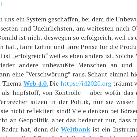
df
 uns ein Sys­tem geschaf­fen, bei dem die Unbe­wus
lo­ses­ten und Unehr­lichs­ten, am wei­tes­ten nach
­nald ist nicht des­we­gen so erfolg­reich, weil es d
 hält, fai­re Löh­ne und fai­re Prei­se für die Pro­du
 ist „erfolg­reich“ weil es eben anders ist. Sol­che
wie­der ande­re unbe­wuß­te Men­schen an un
n eine “Ver­schwö­rung” raus. Schaut ein­mal hi
m The­ma
Web 4.0.
Die
https://id2020.org
träumt 
ln als Impf­stoff, von Kon­trol­le — aber wofür das 
er­bre­cher sit­zen in der Poli­tik, nur sie wis­sen 
sie nicht reflek­tiert sind! Vie­le den­ken bei Bör­se
ht an Geo­po­li­tik, aber das bedeu­tet nur, dass m
 Radar hat, denn die
Welt­bank
ist ein Instru­me