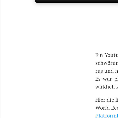
Ein You­t
schwö­run
rus und n
Es war e
wirk­lich
Hier die l
World Ec
Platform