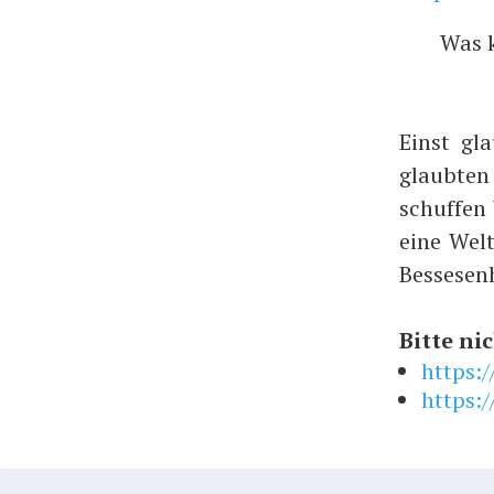
Was 
Einst gl
glaubte
schuffen
eine Wel
Bessesen
Bitte nic
https:
https:/