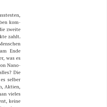
s­tes­ten,
 Oben kom­
ie zwei­te
k­te zahlt.
 Men­schen
d am Ende
er, was es
von Nano­
alles? Die
es sel­ber
n, Akti­en,
an vie­les
nt, kei­ne