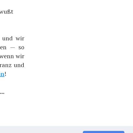
ewußt
 und wir
sen — so
 wenn wir
oranz und
en
!
..