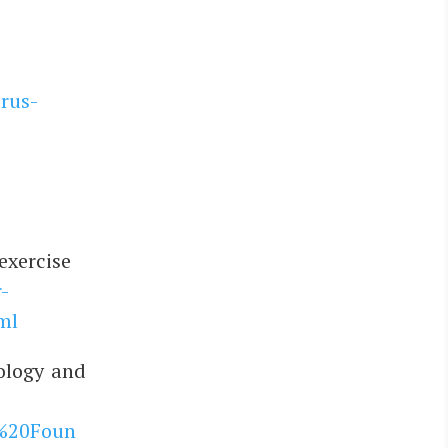
rus-
xer­cise
-
ml
o­lo­gy and
r%20Foun