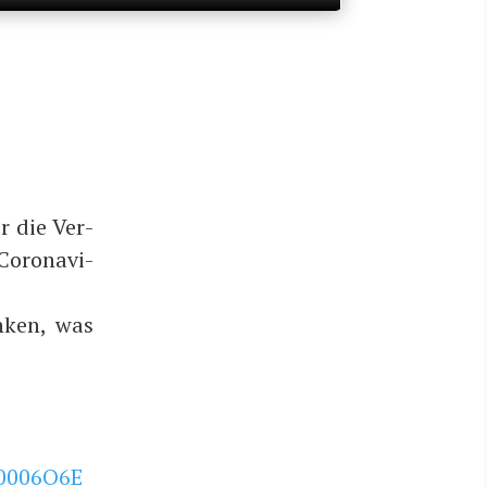
r die Ver­
oro­na­vi­
­ken, was
00006O6E