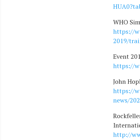
HUA0?tab
WHO Simu­l
https://
2019/trai
Event 20
https://w
John Hop­
https://
news/202
Rock­fel­l
Inter­na­t
http://w