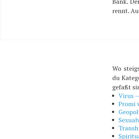
Bank. Der 
rennt. A
Wo steig
du Kateg
gefaßt si
Virus 
Promi w
Geopol
Sexual
Trans
Spiritu