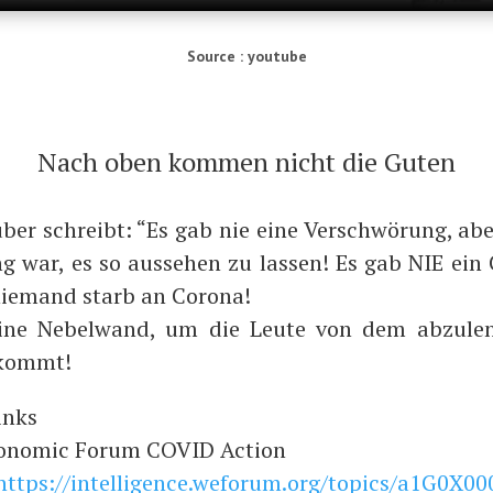
Source : youtube
Nach oben kom­men nicht die Guten
uber schreibt: “Es gab nie eine Ver­schwö­rung, abe
g war, es so aus­se­hen zu las­sen! Es gab NIE ein C
ie­mand starb an Coro­na!
ine Nebel­wand, um die Leu­te von dem abzu­len
 kommt!
inks
o­no­mic Forum COVID Action
https://intelligence.weforum.org/topics/a1G0X0