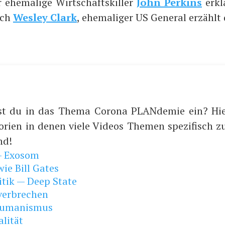
ehe­ma­li­ge Wirt­schafts­kil­ler
John Per­kins
erkl
uch
Wes­ley Clark
, ehe­ma­li­ger US Gene­ral erzählt
st du in das Thema Corona PLANdemie ein? Hie
orien in denen viele Videos Themen spezifisch
nd!
— Exosom
ie Bill Gates
itik — Deep State
verbrechen
humanismus
alität