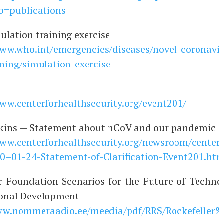
=publications
a­ti­on trai­ning exer­cise
www.who.int/emergencies/diseases/novel-coronavi
ning/simulation-exercise
1
ww.centerforhealthsecurity.org/event201/
kins — State­ment about nCoV and our pan­de­mic e
www.centerforhealthsecurity.org/newsroom/center
0–01-24-Statement-of-Clarification-Event201.ht
er Foun­da­ti­on Sce­na­ri­os for the Future of Tech­n
io­nal Deve­lo­p­ment
ww.nommeraadio.ee/meedia/pdf/RRS/Rockefelle