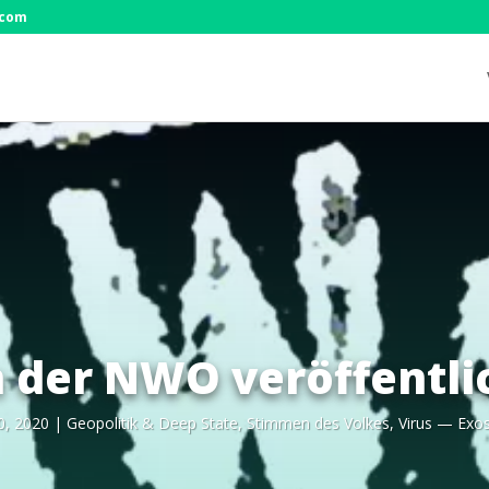
.com
 der NWO veröffentli
0, 2020
|
Geo­po­li­tik & Deep Sta­te
,
Stim­men des Vol­kes
,
Virus — Ex