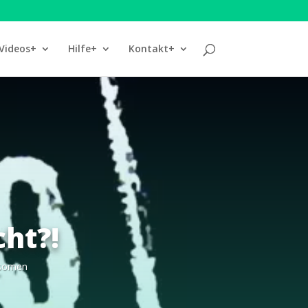
Videos+
Hilfe+
Kontakt+
cht?!
osomen