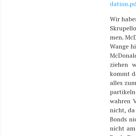
dation.p
Wir haben
Skru­pel­
men. McDo
Wan­ge hin
McDo­nald
zie­hen 
kommt dan
alles zu
par­ti­ke
wah­ren V
nicht, da 
Bonds nic
nicht am