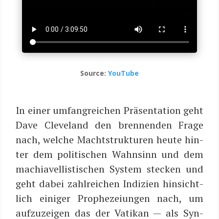
Source:
You­Tube
In einer umfang­rei­chen Prä­sen­ta­ti­on geht
Dave Cleve­land den bren­nen­den Fra­ge
nach, wel­che Macht­struk­tu­ren heu­te hin­
ter dem poli­ti­schen Wahn­sinn und dem
machia­vel­lis­ti­schen Sys­tem ste­cken und
geht dabei zahl­rei­chen Indi­zi­en hin­sicht­
lich eini­ger Pro­phe­zei­un­gen nach, um
auf­zu­zei­gen das der Vati­kan — als Syn­