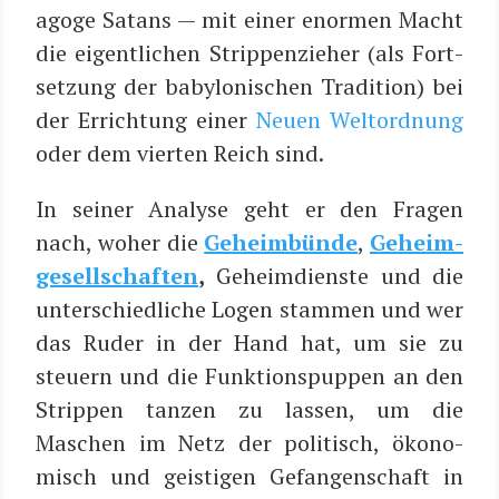
ago­ge Satans — mit einer enor­men Macht
die eigent­li­chen Strip­pen­zie­her (als Fort­
set­zung der baby­lo­ni­schen Tra­di­ti­on) bei
der Errich­tung einer
Neu­en Welt­ord­nung
oder dem vier­ten Reich sind.
In sei­ner Ana­ly­se geht er den Fra­gen
nach, woher die
Geheim­bün­de
,
Geheim­
ge­sell­schaf­ten
,
Geheim­diens­te und die
unter­schied­li­che Logen stam­men und wer
das Ruder in der Hand hat, um sie zu
steu­ern und die Funk­ti­ons­pup­pen an den
Strip­pen tan­zen zu las­sen, um die
Maschen im Netz der poli­tisch, öko­no­
misch und geis­ti­gen Gefan­gen­schaft in