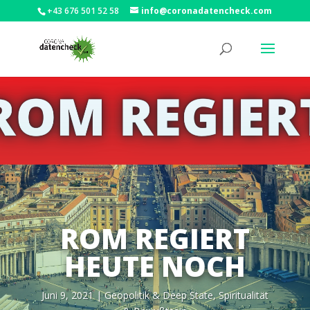
+43 676 501 52 58
info@coronadatencheck.com
ROM REGIERT
HEUTE NOCH
Juni 9, 2021
|
Geo­po­li­tik & Deep Sta­te
,
Spi­ri­tua­li­tät