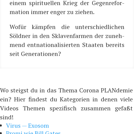
einem spi­ri­tu­el­len Krieg der Gegen­re­for­
ma­ti­on immer enger zu ziehen.
Wofür kämp­fen die unter­schied­li­chen
Söld­ner in den Skla­ven­far­men der zuneh­
mend ent­na­tio­na­li­sier­ten Staa­ten bereits
seit Generationen?
Wo steigst du in das Thema Corona PLANdemie
ein? Hier findest du Kategorien in denen viele
Videos Themen spezifisch zusammen gefaßt
sind!
Virus — Exosom
Promi wie Bill Gates