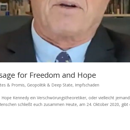
sage for Freedom and Hope
ates & Promis
,
Geopolitik & Deep State
,
Impfschaden
 Ken­ne­dy ein Ver­schwö­rungs­theo­re­ti­ker, oder viel­leicht jemand
Men­schen schließt euch zusammen Heu­te, am 24. Okto­ber 2020, gibt