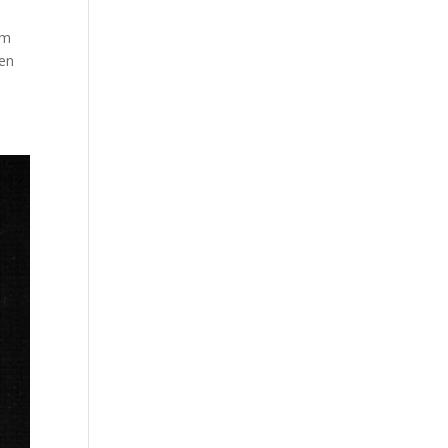
ram
gen