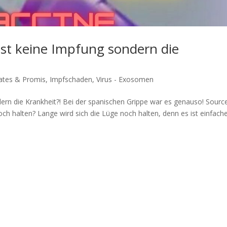
ist keine Impfung sondern die
Gates & Promis
,
Impfschaden
,
Virus - Exosomen
n die Krankheit?! Bei der spa­ni­schen Grip­pe war es genauso! Source
 halten? Lan­ge wird sich die Lüge noch hal­ten, denn es ist ein­fa­ch