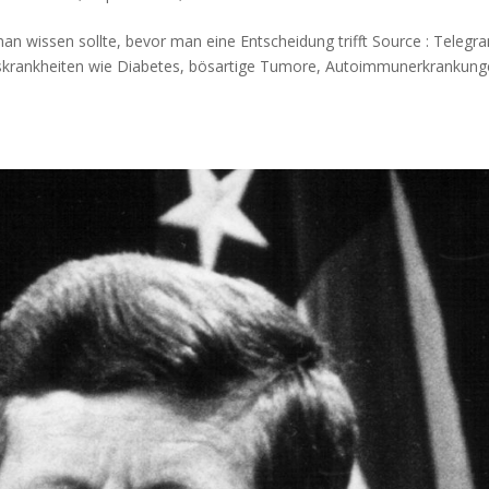
n wis­sen soll­te, bevor man eine Ent­schei­dung trifft Source : Teleg
s­krank­hei­ten wie Dia­be­tes, bös­ar­ti­ge Tumo­re, Auto­im­mun­erkran­kun­