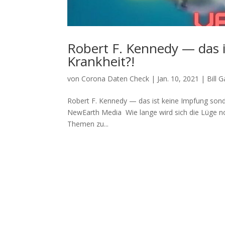
Robert F. Kennedy — das 
Krankheit?!
von
Corona Daten Check
|
Jan. 10, 2021
|
Bill 
Robert F. Kennedy — das ist keine Impfung sonder
NewEarth Media Wie lan­ge wird sich die Lüge noch
The­men zu...