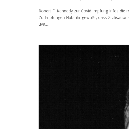
Robert F. Kennedy zur Covid Impfung Infos die ma
Zu Imp­fun­gen Habt ihr gewußt, dass Zivi­li­sa­ti­on
uva....