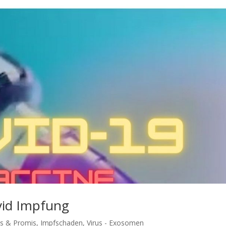
vid Impfung
es & Promis
,
Impfschaden
,
Virus - Exosomen