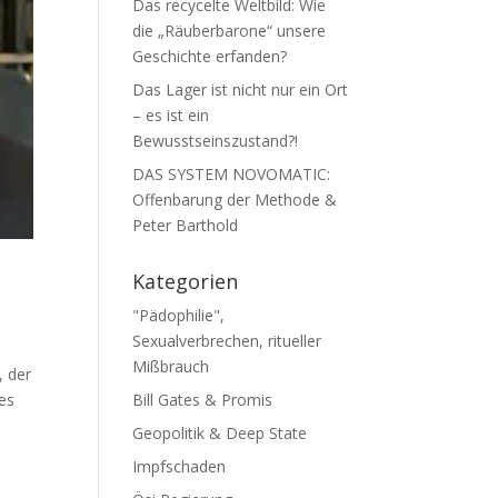
Das recycelte Weltbild: Wie
die „Räuberbarone“ unsere
Geschichte erfanden?
Das Lager ist nicht nur ein Ort
– es ist ein
Bewusstseinszustand?!
DAS SYSTEM NOVOMATIC:
Offenbarung der Methode &
Peter Barthold
Kategorien
"Pädophilie",
Sexualverbrechen, ritueller
Mißbrauch
, der
 es
Bill Gates & Promis
Geopolitik & Deep State
Impfschaden