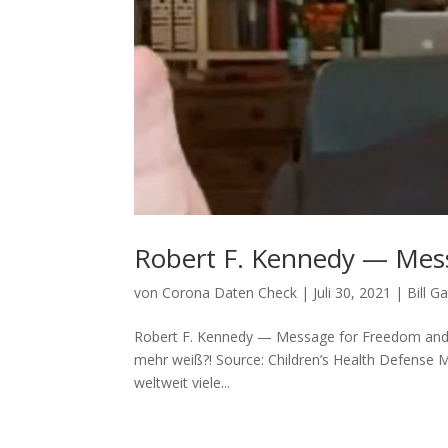
Robert F. Kennedy — Mes
von
Corona Daten Check
|
Juli 30, 2021
|
Bill G
Robert F. Kennedy — Message for Freedom and Hope
mehr weiß?! Source: Children’s Health Defense 
welt­weit vie­le...