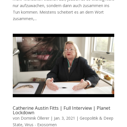
nur auf­zu­wa­chen, son­dern dann auch zusam­men ins
Tun kom­men. Meis­tens schei­tert es an dem Wort
zusam­men,...
Catherine Austin Fitts | Full Interview | Planet
Lockdown
von
Dominik Öllerer
|
Jan. 3, 2021
|
Geopolitik & Deep
State
,
Virus - Exosomen