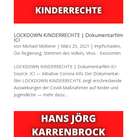
LOCKDOWN KINDERRECHTE | Dokumentarfilm
ICI
von
Michael Molterer
|
März 25, 2021
|
Impfschaden
,
Ösi Regierung
,
Stimmen des Volkes
,
Virus - Exosomen
LOCKDOWN KINDERRECHTE | Dokumentarfilm ICI
Source: ICI — Initia­ti­ve Coro­na Info Der Doku­men­tar­
film LOCKDOWN KINDERRECHTE zeigt erschre­cken­de
Aus­wir­kun­gen der Covid-Maß­nah­men auf Kin­der und
Jugend­li­che — mehr dazu:...