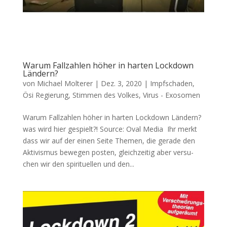
Warum Fallzahlen höher in harten Lockdown
Ländern?
von
Michael Molterer
|
Dez. 3, 2020
|
Impfschaden
,
Ösi Regierung
,
Stimmen des Volkes
,
Virus - Exosomen
Warum Fallzahlen höher in harten Lockdown Ländern?
was wird hier gespielt?! Source: Oval Media Ihr merkt
dass wir auf der einen Sei­te The­men, die gera­de den
Akti­vis­mus bewe­gen pos­ten, gleich­zei­tig aber ver­su­
chen wir den spi­ri­tu­el­len und den...