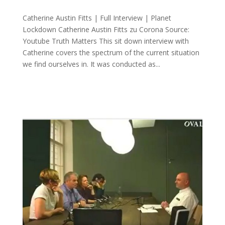
Catherine Austin Fitts | Full Interview | Planet
Lockdown Cathe­ri­ne Aus­tin Fitts zu Corona Source:
You­tube Truth Matters This sit down inter­view with
Cathe­ri­ne covers the spec­trum of the cur­rent situa­ti­on
we find our­sel­ves in. It was con­duc­ted as...