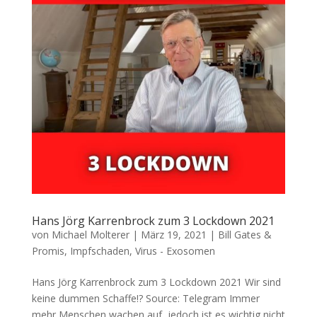
Hans Jörg Karrenbrock zum 3 Lockdown 2021
von
Michael Molterer
|
März 19, 2021
|
Bill Gates &
Promis
,
Impfschaden
,
Virus - Exosomen
Hans Jörg Karrenbrock zum 3 Lockdown 2021 Wir sind
kei­ne dum­men Schaffe!? Source: Tele­gram Immer
mehr Men­schen wachen auf, jedoch ist es wich­tig nicht