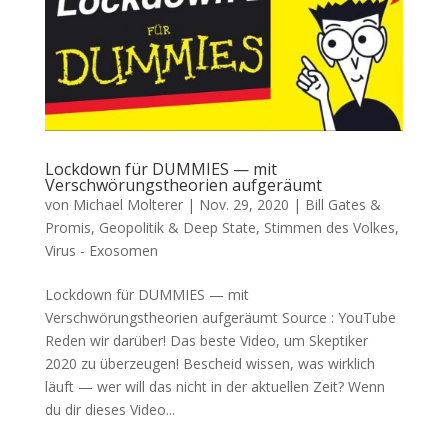
Lockdown für DUMMIES — mit
Verschwörungstheorien aufgeräumt
von
Michael Molterer
|
Nov. 29, 2020
|
Bill Gates &
Promis
,
Geopolitik & Deep State
,
Stimmen des Volkes
,
Virus - Exosomen
Lockdown für DUMMIES — mit
Verschwörungstheorien aufgeräumt Source : YouTube
Reden wir darüber! Das bes­te Video, um Skep­ti­ker
2020 zu über­zeu­gen! Bescheid wis­sen, was wirk­lich
läuft — wer will das nicht in der aktu­el­len Zeit? Wenn
du dir die­ses Video...