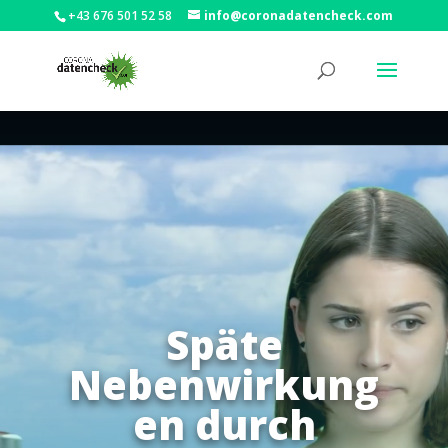
+43 676 501 52 58
info@coronadatencheck.com
Späte
Nebenwirkung
en durch