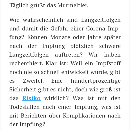
Täg­lich grüßt das Murmeltier.
Wie wahr­schein­lich sind Lang­zeit­fol­gen
und damit die Gefahr einer Coro­na-Imp­
fung? Kön­nen Mona­te oder Jah­re spä­ter
nach der Imp­fung plötz­lich schwe­re
Lang­zeit­fol­gen auf­tre­ten? Wir haben
recher­chiert. Klar ist: Weil ein Impf­stoff
noch nie so schnell ent­wi­ckelt wur­de, gibt
es Zwei­fel. Eine hun­dert­pro­zen­ti­ge
Sicher­heit gibt es nicht, doch wie groß ist
das
Risi­ko
wirk­lich? Was ist mit den
Todes­fäl­len nach einer Imp­fung, was ist
mit Berich­ten über Kom­pli­ka­tio­nen nach
der Impfung?