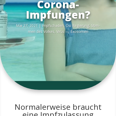
Corona-
Impfungen?
Mai 27, 2021
|
Impf­scha­den
,
Ösi Regie­rung
,
Stim­
men des Vol­kes
,
Virus — Exosomen
Normalerweise braucht
eine Impfzulassung