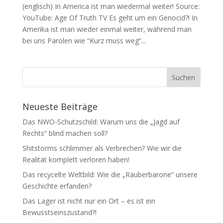
(englisch) In Ame­ri­ca ist man wie­der­mal weiter! Source:
You­Tube: Age Of Truth TV Es geht um ein Genocid?! In
Ame­ri­ka ist man wie­der ein­mal wei­ter, wäh­rend man
bei uns Paro­len wie “Kurz muss weg”...
Neueste Beiträge
Das NWO-Schutzschild: Warum uns die „Jagd auf
Rechts“ blind machen soll?
Shitstorms schlimmer als Verbrechen? Wie wir die
Realität komplett verloren haben!
Das recycelte Weltbild: Wie die „Räuberbarone“ unsere
Geschichte erfanden?
Das Lager ist nicht nur ein Ort – es ist ein
Bewusstseinszustand?!