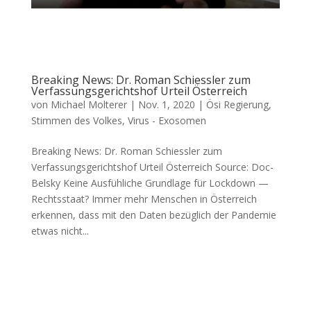
Breaking News: Dr. Roman Schiessler zum
Verfassungsgerichtshof Urteil Österreich
von
Michael Molterer
|
Nov. 1, 2020
|
Ösi Regierung
,
Stimmen des Volkes
,
Virus - Exosomen
Breaking News: Dr. Roman Schiessler zum
Verfassungsgerichtshof Urteil Österreich Source: Doc­
Belsky Kei­ne Aus­füh­li­che Grund­la­ge für Lock­down —
Rechtsstaat? Immer mehr Men­schen in Öster­reich
erken­nen, dass mit den Daten bezüg­lich der Pan­de­mie
etwas nicht...