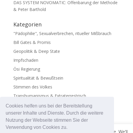
DAS SYSTEM NOVOMATIC: Offenbarung der Methode
& Peter Barthold
Kategorien
"Pädophilie", Sexualverbrechen, ritueller Mißbrauch
Bill Gates & Promis
Geopolitik & Deep State
Impfschaden
Ösi Regierung
Spiritualität & Bewußtsein
Stimmen des Volkes
Transhumanismus & Extraterrestrisch
Virus - Exosomen
Cookies helfen uns bei der Bereitstellung
unserer Inhalte und Dienste. Durch die weitere
Nutzung der Webseite stimmen Sie der
Verwendung von Cookies zu.
This website uses cookies to improve your experience. We'll