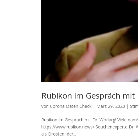
Rubikon im Gespräch mit 
von
Corona Daten Check
|
März 29, 2020
|
Sti
Rubikon im Gespräch mit Dr. Wodarg! Vie­le nam­h
https://www.rubikon.news/ Seu­chen­ex­per­te Dr. 
als Dros­ten, der...