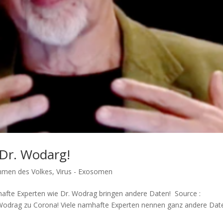
Dr. Wodarg!
mmen des Volkes
,
Virus - Exosomen
af­te Exper­ten wie Dr. Wodrag brin­gen ande­re Daten! Source :
Wodrag zu Corona! Vie­le nam­haf­te Exper­ten nen­nen ganz ande­re Dat