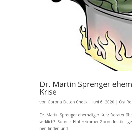
Dr. Martin Sprenger ehema
Krise
von
Corona Daten Check
|
Juni 6, 2020
|
Ösi Re
Dr. Martin Sprenger ehemaliger Kurz Berater übe
wirklich? Source: Hin­ter­zim­mer Zoom Insti­tut ge
nen fin­den und...