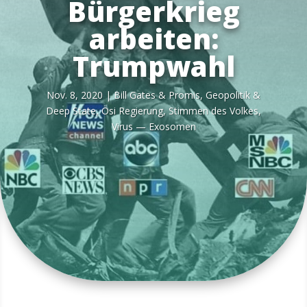
Bürgerkrieg
arbeiten:
Trumpwahl
Nov. 8, 2020
|
Bill Gates & Pro­mis
,
Geo­po­li­tik &
Deep Sta­te
,
Ösi Regie­rung
,
Stim­men des Vol­kes
,
Virus — Exosomen