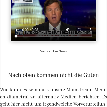
Source : Fox­News
Nach oben kom­men nicht die Guten
Wie kann es sein dass unse­re Main­stream Medi­
en dia­me­tral zu alter­na­tiv Medi­en berich­ten. Es
geht hier nicht um irgend­wel­che Vor­ver­ur­tei­lun­