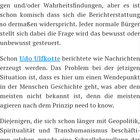
gen und/oder Wahr­heits­fin­dun­gen, aber es ist
schon komisch dass sich die Bericht­erstat­tung
so der­ma­ßen wider­spricht. Jeder nor­ma­le Bür­ger
stellt sich dabei die Fra­ge wird das bewusst oder
unbe­wusst gesteuert.
Schon
Udo Ulfkot­te
berich­te­te wie Nach­rich­te
erzeugt wer­den. Das Pro­blem bei der jet­zi­gen
Situa­ti­on ist, dass es hier um einen Wen­de­punkt
in der Men­schen Geschich­te geht, was aber den
meis­ten nicht bekannt ist, denn die meis­ten
agie­ren nach dem Prin­zip need to know.
Die­je­ni­gen, die sich schon län­ger mit Geo­po­li­tik,
Spi­ri­tua­li­tät und Trans­hu­ma­nis­mus beschäf­ti­
gen erle­ben gera­de eine Schnell­ab­s­pul­lung der