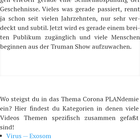
Gescheh­nis­se. Vie­les was gera­de pas­siert, rennt
ja schon seit vie­len Jahr­zehn­ten, nur sehr ver­
deckt und sub­til. Jetzt wird es gera­de einem brei­
ten Publi­kum zugäng­lich und vie­le Men­schen
begin­nen aus der Tru­man Show aufzuwachen.
Wo steigst du in das Thema Corona PLANdemie
ein? Hier findest du Kategorien in denen viele
Videos Themen spezifisch zusammen gefaßt
sind!
Virus — Exosom