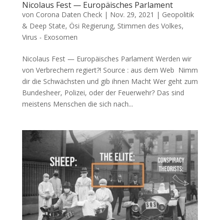
Nicolaus Fest — Europäisches Parlament
von
Corona Daten Check
|
Nov. 29, 2021
|
Geopolitik
& Deep State
,
Ösi Regierung
,
Stimmen des Volkes
,
Virus - Exosomen
Nicolaus Fest — Europäisches Parlament Wer­den wir
von Ver­bre­chern regiert?! Source : aus dem Web Nimm
dir die Schwächs­ten und gib ihnen Macht Wer geht zum
Bun­des­heer, Poli­zei, oder der Feu­er­wehr? Das sind
meis­tens Men­schen die sich nach...