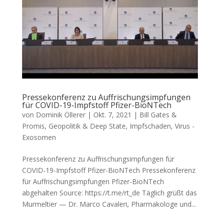
Pressekonferenz zu Auffrischungsimpfungen
für COVID-19-Impfstoff Pfizer-BioNTech
von
Dominik Öllerer
|
Okt. 7, 2021
|
Bill Gates &
Promis
,
Geopolitik & Deep State
,
Impfschaden
,
Virus -
Exosomen
Pressekonferenz zu Auffrischungsimpfungen für
COVID-19-Impfstoff Pfizer-BioNTech Pres­se­kon­fe­renz
für Auf­fri­schungs­imp­fun­gen Pfi­zer-Bio­N­Tech
abgehalten Source: https://t.me/rt_de Täg­lich grüßt das
Mur­mel­tier — Dr. Mar­co Cava­le­ri, Phar­ma­ko­lo­ge und...