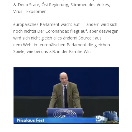
& Deep State
,
Ösi Regierung
,
Stimmen des Volkes
,
Virus - Exosomen
europäisches Parlament wacht auf — ändern wird sich
noch nichts! Der Coro­naho­ax fliegt auf, aber des­we­gen
wird sich nicht gleich alles ändern! Source : aus
dem Web im euro­päi­schen Par­la­ment die glei­chen
Spie­le, wie bei uns z.B. in der Familie Wir...