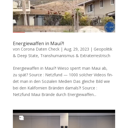
Energiewaffen in Maui?!
von
Corona Daten Check
|
Aug. 29, 2023
|
Geopolitik
& Deep State
,
Transhumanismus & Extraterrestrisch
Energiewaffen in Maui?! Wie­so sperrt man Maui ab,
zu spät? Source : Netz­fund — 1000 sol­cher Vide­os fin­
det man in den Sozia­len Medien Das glei­che Bild wie
bei den Kali­for­ni­en Brän­den damals?! Source :
Netzfund Maui Brän­de durch Ener­gie­waf­fen...