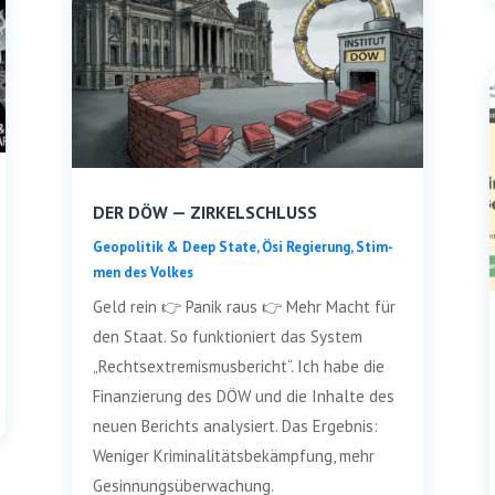
DER DÖW — ZIRKELSCHLUSS
Geo­po­li­tik & Deep Sta­te
,
Ösi Regie­rung
,
Stim­
men des Volkes
Geld rein 👉 Panik raus 👉 Mehr Macht für
den Staat. So funk­tio­niert das Sys­tem
„Rechts­extre­mis­mus­be­richt“. Ich habe die
Finan­zie­rung des DÖW und die Inhal­te des
neu­en Berichts ana­ly­siert. Das Ergeb­nis:
Weni­ger Kri­mi­na­li­täts­be­kämp­fung, mehr
Gesinnungsüberwachung.