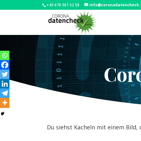
+43 676 501 52 58
info@coronadatencheck
Cor
Du siehst Kacheln mit einem Bild, 