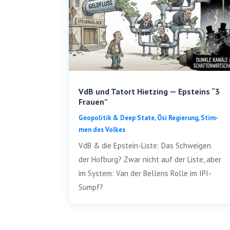
VdB und Tatort Hietzing — Epsteins “3
Frauen”
Geo­po­li­tik & Deep Sta­te
,
Ösi Regie­rung
,
Stim­
men des Volkes
VdB & die Epstein-Lis­­te: Das Schwei­gen
der Hof­burg? Zwar nicht auf der Lis­te, aber
im Sys­tem: Van der Bel­lens Rol­le im IPI-
Sumpf?