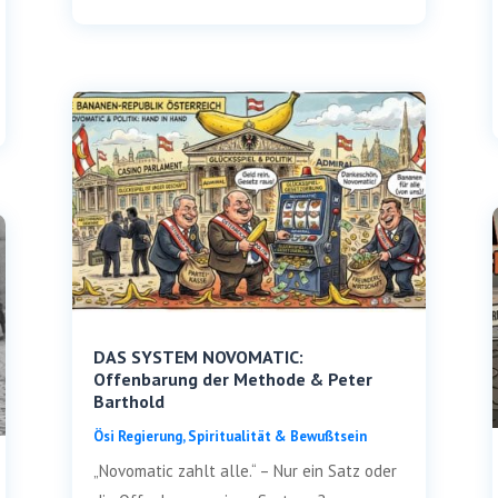
DAS SYSTEM NOVOMATIC:
Offenbarung der Methode & Peter
Barthold
Ösi Regie­rung
,
Spi­ri­tua­li­tät & Bewußtsein
„Novo­ma­tic zahlt alle.“ – Nur ein Satz oder