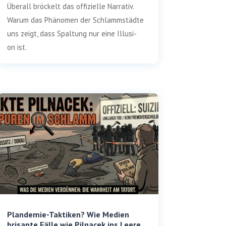
Über­all brö­ckelt das offi­zi­el­le Nar­ra­tiv.
War­um das Phä­no­men der Schlamm­städ­te
uns zeigt, dass Spal­tung nur eine Illu­si­
on ist.
Plandemie-Taktiken? Wie Medien
brisante Fälle wie Pilnacek ins Leere