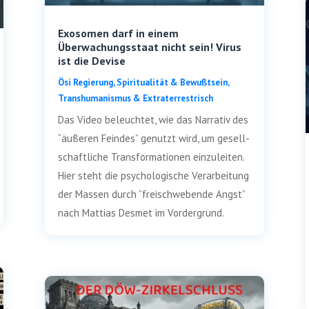
Exosomen darf in einem
Überwachungsstaat nicht sein! Virus
ist die Devise
Ösi Regie­rung
,
Spi­ri­tua­li­tät & Bewußt­sein
,
Trans­hu­ma­nis­mus & Extraterrestrisch
Das Video beleuch­tet, wie das Nar­ra­tiv des
“äuße­ren Fein­des” genutzt wird, um gesell­
schaft­li­che Trans­for­ma­tio­nen ein­zu­lei­ten.
Hier steht die psy­cho­lo­gi­sche Ver­ar­bei­tung
der Mas­sen durch “frei­schwe­ben­de Angst”
nach Mat­ti­as Des­met im Vordergrund.