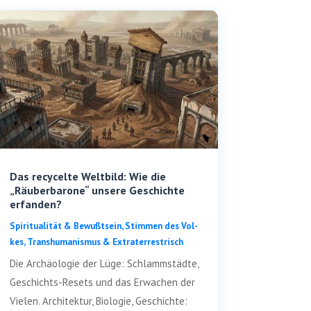
Das recycelte Weltbild: Wie die
„Räuberbarone“ unsere Geschichte
erfanden?
Spi­ri­tua­li­tät & Bewußt­sein
,
Stim­men des Vol­
kes
,
Trans­hu­ma­nis­mus & Extraterrestrisch
Die Archäo­lo­gie der Lüge: Schlamm­städ­te,
Geschichts-Resets und das Erwa­chen der
Vie­len. Archi­tek­tur, Bio­lo­gie, Geschich­te: