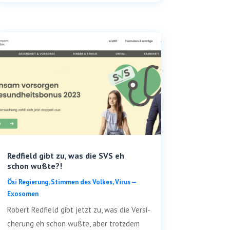
Redfield gibt zu, was die SVS eh
schon wußte?!
Ösi Regie­rung
,
Stim­men des Vol­kes
,
Virus —
Exosomen
Robert Red­field gibt jetzt zu, was die Ver­si­
che­rung eh schon wuß­te, aber trotz­dem