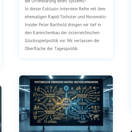
die Offen­ba­rung eines Systems?
In die­ser Exklu­­siv-Inter­­view Rei­he mit dem
ehe­ma­li­gen Rapid-Tor­hü­­ter und Novo­­ma­­tic-
Insi­­der Peter Bar­thold drin­gen wir tief in
den Kanin­chen­bau der öster­rei­chi­schen
Glücks­spiel­po­li­tik vor. Wir ver­las­sen die
Ober­flä­che der Tagespolitik.