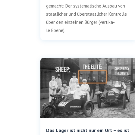
gemacht: Der sys­te­ma­ti­sche Aus­bau von
staat­li­cher und über­staat­li­cher Kon­trol­le
über den ein­zel­nen Bür­ger (ver­ti­ka­
le Ebene).
Das Lager ist nicht nur ein Ort – es ist