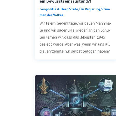
ein Bewusstseinszustand?!
Geo­po­li­tik & Deep Sta­te
,
Ösi Regie­rung
,
Stim­
men des Volkes
Wir fei­ern Gedenk­ta­ge, wir bau­en Mahn­ma­
le und wir sagen „Nie wie­der“. In den Schu­
len ler­nen wir, dass das „Mons­ter“ 1945
besiegt wur­de. Aber was, wenn wir uns all
die Jahr­zehn­te nur selbst belo­gen haben?