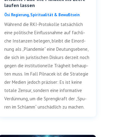
laufen lassen
Ösi Regie­rung
,
Spi­ri­tua­li­tät & Bewußtsein
Wäh­rend die RKI-Pro­­to­­kol­­le tat­säch­lich
eine poli­ti­sche Ein­fluss­nah­me auf fach­li­
che Instan­zen bele­gen, bleibt die Ein­ord­
nung als „Plan­de­mie“ eine Deu­tungs­ebe­ne,
die sich im juris­ti­schen Dis­kurs der­zeit noch
gegen die insti­tu­tio­nel­le Träg­heit behaup­
ten muss. Im Fall Pil­nacek ist die Stra­te­gie
der Medi­en jedoch prä­zi­ser: Es ist kei­ne
tota­le Zen­sur, son­dern eine infor­ma­ti­ve
Ver­dün­nung, um die Spreng­kraft der „Spu­
ren im Schlamm“ unschäd­lich zu machen.