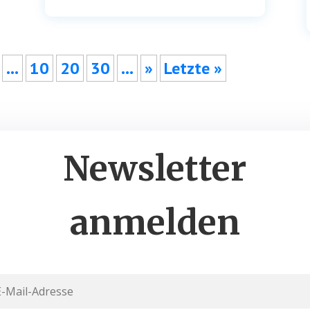
…
10
20
30
…
»
Letz­te »
Newsletter
anmelden