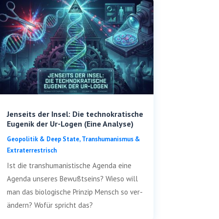
Jenseits der Insel: Die technokratische
Eugenik der Ur-Logen (Eine Analyse)
Geo­po­li­tik & Deep Sta­te
,
Trans­hu­ma­nis­mus &
Extraterrestrisch
Ist die trans­hu­ma­nis­ti­sche Agen­da eine
Agen­da unse­res Bewußt­seins? Wie­so will
man das bio­lo­gi­sche Prin­zip Mensch so ver­
än­dern? Wofür spricht das?