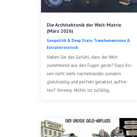
Die Architektonik der Welt-Matrix
(März 2026)
Geo­po­li­tik & Deep Sta­te
,
Trans­hu­ma­nis­mus &
Extraterrestrisch
Haben Sie das Gefühl, dass die Welt
zuneh­mend aus den Fugen gerät? Dass Kri­
sen nicht mehr nach­ein­an­der, son­dern
gleich­zei­tig und per­fekt getak­tet auf­tre­
ten? Vor­weg: Nichts ist zufällig.