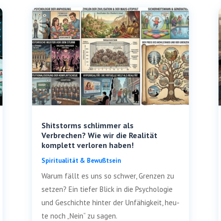
Shitstorms schlimmer als
Verbrechen? Wie wir die Realität
komplett verloren haben!
Spi­ri­tua­li­tät & Bewußtsein
War­um fällt es uns so schwer, Gren­zen zu
set­zen? Ein tie­fer Blick in die Psy­cho­lo­gie
und Geschich­te hin­ter der Unfä­hig­keit, heu­
te noch „Nein“ zu sagen.