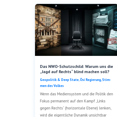
Das NWO-Schutzschild: Warum uns die
„Jagd auf Rechts“ blind machen soll?
Geo­po­li­tik & Deep Sta­te
,
Ösi Regie­rung
,
Stim­
men des Volkes
Wenn das Medi­en­sys­tem und die Poli­tik den
Fokus per­ma­nent auf den Kampf „Links
gegen Rechts“ (hori­zon­ta­le Ebe­ne) len­ken,
wird die eigent­li­che Dyna­mik unsicht­bar