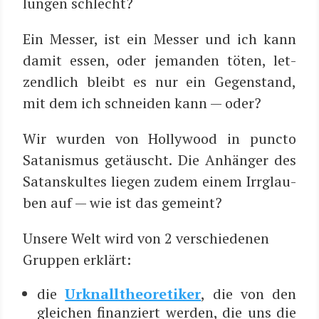
lun­gen schlecht?
Ein Mes­ser, ist ein Mes­ser und ich kann
damit essen, oder jeman­den töten, let­
zend­lich bleibt es nur ein Gegen­stand,
mit dem ich schnei­den kann — oder?
Wir wur­den von Hol­ly­wood in punc­to
Sata­nis­mus getäuscht. Die Anhän­ger des
Satans­kul­tes lie­gen zudem einem Irr­glau­
ben auf — wie ist das gemeint?
Unse­re Welt wird von 2 ver­schie­de­nen
Grup­pen erklärt:
die
Urknall­theo­re­ti­ker
, die von den
glei­chen finan­ziert wer­den, die uns die