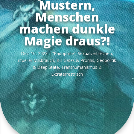
Mustern,
Menschen
machen dunkle
Magie draus?!
Dez. 10, 2023
|
“Pädo­phi­lie”, Sexu­al­ver­bre­chen,
ritu­el­ler Miß­brauch
,
Bill Gates & Pro­mis
,
Geo­po­li­tik
& Deep Sta­te
,
Trans­hu­ma­nis­mus &
Extraterrestrisch