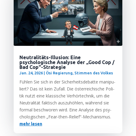
Neutralitäts-Illusion: Eine
psychologische Analyse der „Good Cop /
Bad Cop“-Strategie
Jan. 24, 2026
|
Ösi Regierung
,
Stimmen des Volkes
Füh­len Sie sich in der Sicher­heits­de­bat­te mani­pu­
liert? Das ist kein Zufall. Die öster­rei­chi­sche Poli­
tik nutzt eine klas­si­sche Ver­hör­tech­nik, um die
Neu­tra­li­tät fak­tisch aus­zu­höh­len, wäh­rend sie
for­mal beschwo­ren wird. Eine Ana­ly­se des psy­
cho­lo­gi­schen „Fear-then-Relief“-Mechanismus.
mehr lesen