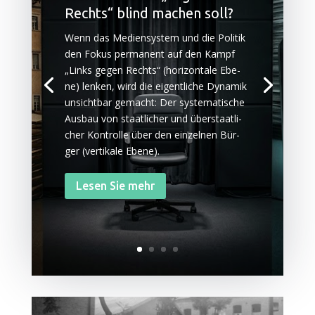
Rechts“ blind machen soll?
Wenn das Medi­en­sys­tem und die Poli­tik
den Fokus per­ma­nent auf den Kampf
„Links gegen Rechts“ (hori­zon­ta­le Ebe­
ne) len­ken, wird die eigent­li­che Dyna­mik
unsicht­bar gemacht: Der sys­te­ma­ti­sche
Aus­bau von staat­li­cher und über­staat­li­
cher Kon­trol­le über den ein­zel­nen Bür­
ger (ver­ti­ka­le Ebene).
Lesen Sie mehr