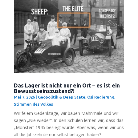
Das Lager ist nicht nur ein Ort – es ist ein
Bewusstseinszustand?!
Mai 7, 2026
|
Geopolitik & Deep State
,
Ösi Regierung
,
Stimmen des Volkes
Wir fei­ern Gedenk­ta­ge, wir bau­en Mahn­ma­le und wir
sagen „Nie wie­der“. In den Schu­len ler­nen wir, dass das
„Mons­ter“ 1945 besiegt wur­de. Aber was, wenn wir uns
all die Jahr­zehn­te nur selbst belo­gen haben?