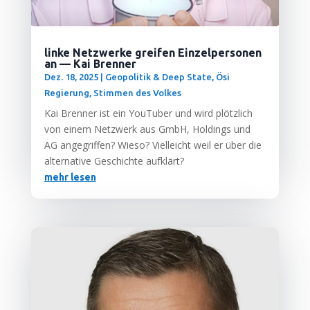
linke Netzwerke greifen Einzelpersonen
an — Kai Brenner
Dez. 18, 2025
|
Geopolitik & Deep State
,
Ösi
Regierung
,
Stimmen des Volkes
Kai Bren­ner ist ein You­Tuber und wird plötz­lich
von einem Netz­werk aus GmbH, Hol­dings und
AG ange­grif­fen? Wie­so? Viel­leicht weil er über die
alter­na­ti­ve Geschich­te aufklärt?
mehr lesen