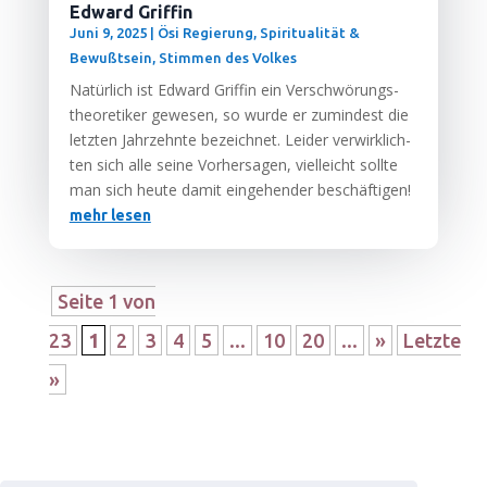
Edward Griffin
Juni 9, 2025
|
Ösi Regierung
,
Spiritualität &
Bewußtsein
,
Stimmen des Volkes
Natür­lich ist Edward Grif­fin ein Ver­schwö­rungs­
theo­re­ti­ker gewe­sen, so wur­de er zumin­dest die
letz­ten Jahr­zehn­te bezeich­net. Lei­der ver­wirk­lich­
ten sich alle sei­ne Vor­her­sa­gen, viel­leicht soll­te
man sich heu­te damit ein­ge­hen­der beschäftigen!
mehr lesen
Seite 1 von
23
1
2
3
4
5
...
10
20
...
»
Letzte
»