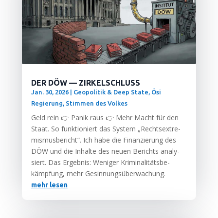
DER DÖW — ZIRKELSCHLUSS
Jan. 30, 2026
|
Geopolitik & Deep State
,
Ösi
Regierung
,
Stimmen des Volkes
Geld rein 👉 Panik raus 👉 Mehr Macht für den
Staat. So funk­tio­niert das Sys­tem „Rechts­extre­
mis­mus­be­richt“. Ich habe die Finan­zie­rung des
DÖW und die Inhal­te des neu­en Berichts ana­ly­
siert. Das Ergeb­nis: Weni­ger Kri­mi­na­li­täts­be­
kämp­fung, mehr Gesinnungsüberwachung.
mehr lesen