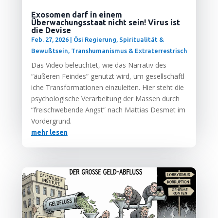
Exosomen darf in einem
Überwachungsstaat nicht sein! Virus ist
die Devise
Feb. 27, 2026
|
Ösi Regierung
,
Spiritualität &
Bewußtsein
,
Transhumanismus & Extraterrestrisch
Das Video beleuch­tet, wie das Nar­ra­tiv des
“äuße­ren Fein­des” genutzt wird, um gesell­schaft­l
i­che Trans­for­ma­tio­nen ein­zu­lei­ten. Hier steht die
psy­cho­lo­gi­sche Ver­ar­bei­tung der Mas­sen durch
“frei­schwe­ben­de Angst” nach Mat­ti­as Des­met im
Vordergrund.
mehr lesen