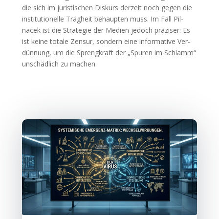
die sich im juris­ti­schen Dis­kurs der­zeit noch gegen die
insti­tu­tio­nel­le Träg­heit behaup­ten muss. Im Fall Pil­
nacek ist die Stra­te­gie der Medi­en jedoch prä­zi­ser: Es
ist kei­ne tota­le Zen­sur, son­dern eine infor­ma­ti­ve Ver­
dün­nung, um die Spreng­kraft der „Spu­ren im Schlamm“
unschäd­lich zu machen.