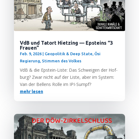
VdB und Tatort Hietzing — Epsteins “3
Frauen”
Feb. 9, 2026
|
Geopolitik & Deep State
,
Ösi
Regierung
,
Stimmen des Volkes
VdB & die Epstein-Lis­te: Das Schwei­gen der Hof­
burg? Zwar nicht auf der Lis­te, aber im Sys­tem:
Van der Bel­lens Rol­le im IPI-Sumpf?
mehr lesen