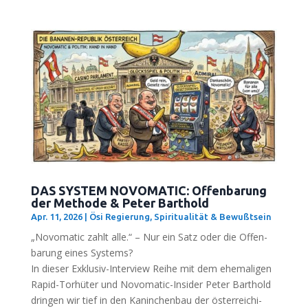
DAS SYSTEM NOVOMATIC: Offenbarung
der Methode & Peter Barthold
Apr. 11, 2026
|
Ösi Regierung
,
Spiritualität & Bewußtsein
„Novo­ma­tic zahlt alle.“ – Nur ein Satz oder die Offen­
ba­rung eines Systems?
In die­ser Exklu­siv-Inter­view Rei­he mit dem ehe­ma­li­gen
Rapid-Tor­hü­ter und Novo­ma­tic-Insi­der Peter Bar­thold
drin­gen wir tief in den Kanin­chen­bau der öster­rei­chi­