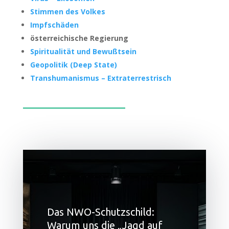
Stim­men des Volkes
Impf­schä­den
öster­rei­chi­sche Regierung
Spi­ri­tua­li­tät und Bewußtsein
Geo­po­li­tik (Deep State)
Trans­hu­ma­nis­mus – Extra­ter­res­trisch
Das NWO-Schutzschild:
Warum uns die „Jagd auf