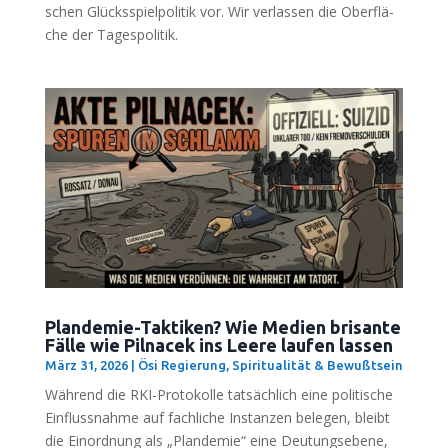
schen Glücks­spiel­po­li­tik vor. Wir ver­las­sen die Ober­flä­
che der Tagespolitik.
Plandemie-Taktiken? Wie Medien brisante
Fälle wie Pilnacek ins Leere laufen lassen
März 31, 2026
|
Ösi Regierung
,
Spiritualität & Bewußtsein
Wäh­rend die RKI-Pro­to­kol­le tat­säch­lich eine poli­ti­sche
Ein­fluss­nah­me auf fach­li­che Instan­zen bele­gen, bleibt
die Ein­ord­nung als „Plan­de­mie“ eine Deu­tungs­ebe­ne,