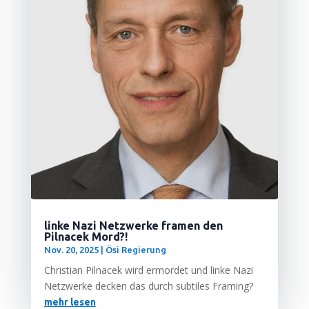
linke Nazi Netzwerke framen den
Pilnacek Mord?!
Nov. 20, 2025
|
Ösi Regierung
Chris­ti­an Pil­nacek wird ermor­det und lin­ke Nazi
Netz­wer­ke decken das durch sub­ti­les Framing?
mehr lesen