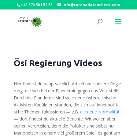
+43 676 501 52 58
info@coronadatencheck.com
Ösi Regierung Videos
Hier fin­dest du haupt­säch­lich Arti­kel über unse­re Regie­
rung, die sich bei der Plan­de­mie gegen das Volk stellt!
Durch die Plan­de­mie sind vie­le neue öster­rei­chi­sche
Akti­vis­ten Kanä­le ent­stan­den, die sich auf innen­po­li­ti­
sche The­men fokus­sie­ren — z.B.
die neue Nor­ma­li­tät
— dort fin­dest du aktu­el­le Berich­te. Wir wol­len aber
kei­nen Ver­ur­tei­len, denn die Poli­ti­ker sind selbst nur
Mario­net­ten in einem viel grö­ße­rem Spiel, es geht um