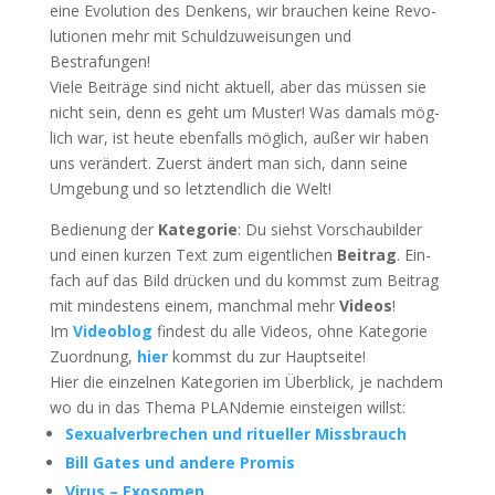
eine Evo­lu­ti­on des Den­kens, wir brau­chen kei­ne Revo­
lu­tio­nen mehr mit Schuld­zu­wei­sun­gen und
Bestrafungen!
Vie­le Bei­trä­ge sind nicht aktu­ell, aber das müs­sen sie
nicht sein, denn es geht um Mus­ter! Was damals mög­
lich war, ist heu­te eben­falls mög­lich, außer wir haben
uns ver­än­dert. Zuerst ändert man sich, dann sei­ne
Umge­bung und so letzt­end­lich die Welt!
Bedie­nung der
Kate­go­rie
: Du siehst Vor­schau­bil­der
und einen kur­zen Text zum eigent­li­chen
Bei­trag
. Ein­
fach auf das Bild drü­cken und du kommst zum Bei­trag
mit min­des­tens einem, manch­mal mehr
Vide­os
!
Im
Video­blog
fin­dest du alle Vide­os, ohne Kate­go­rie
Zuord­nung,
hier
kommst du zur Hauptseite!
Hier die ein­zel­nen Kate­go­rien im Über­blick, je nach­dem
wo du in das The­ma PLAN­de­mie ein­stei­gen willst:
Sexu­al­ver­bre­chen und ritu­el­ler Missbrauch
Bill Gates und ande­re Promis
Virus – Exosomen