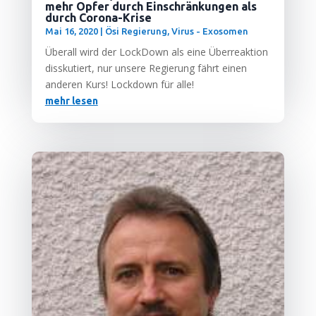
mehr Opfer durch Einschränkungen als
durch Corona-Krise
Mai 16, 2020
|
Ösi Regierung
,
Virus - Exosomen
Über­all wird der Lock­Down als eine Über­re­ak­ti­on
dissku­tiert, nur unse­re Regie­rung fährt einen
ande­ren Kurs! Lock­down für alle!
mehr lesen