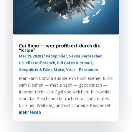
Cui Bono — wer profitiert durch die
“Krise”
Mai 19, 2020
|
"Pädophilie", Sexualverbrechen,
ritueller Mißbrauch
,
Bill Gates & Promis
,
Geopolitik & Deep State
,
Virus - Exosomen
Man kann Coro­na aus vie­len ver­schie­de­nen Blick­
win­kel sehen — medi­zi­nisch — geo­po­li­tisch —
Inter­net tech­nisch. Egal von wel­chem Blick­win­kel
man das Gesche­hen betrach­tet, es spricht alles
für einen Welt­krieg und nicht für eine Pandemie!
mehr lesen