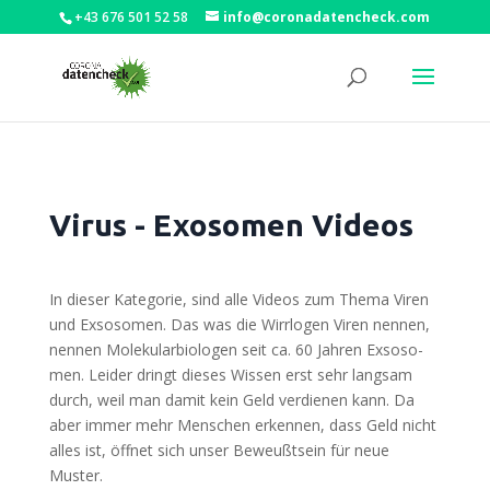
+43 676 501 52 58
info@coronadatencheck.com
Virus - Exosomen Videos
In die­ser Kate­go­rie, sind alle Vide­os zum The­ma Viren
und Exso­so­men. Das was die Wirr­lo­gen Viren nen­nen,
nen­nen Mole­ku­lar­bio­lo­gen seit ca. 60 Jah­ren Exso­so­
men. Lei­der dringt die­ses Wis­sen erst sehr lang­sam
durch, weil man damit kein Geld ver­die­nen kann. Da
aber immer mehr Men­schen erken­nen, dass Geld nicht
alles ist, öff­net sich unser Beweußt­sein für neue
Muster.