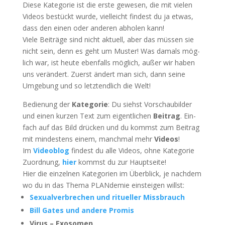
Die­se Kate­go­rie ist die ers­te gewe­sen, die mit vie­len
Vide­os bestückt wur­de, viel­leicht fin­dest du ja etwas,
dass den einen oder ande­ren abho­len kann!
Vie­le Bei­trä­ge sind nicht aktu­ell, aber das müs­sen sie
nicht sein, denn es geht um Mus­ter! Was damals mög­
lich war, ist heu­te eben­falls mög­lich, außer wir haben
uns ver­än­dert. Zuerst ändert man sich, dann sei­ne
Umge­bung und so letzt­end­lich die Welt!
Bedie­nung der
Kate­go­rie
: Du siehst Vor­schau­bil­der
und einen kur­zen Text zum eigent­li­chen
Bei­trag
. Ein­
fach auf das Bild drü­cken und du kommst zum Bei­trag
mit min­des­tens einem, manch­mal mehr
Vide­os
!
Im
Video­blog
fin­dest du alle Vide­os, ohne Kate­go­rie
Zuord­nung,
hier
kommst du zur Hauptseite!
Hier die ein­zel­nen Kate­go­rien im Über­blick, je nach­dem
wo du in das The­ma PLAN­de­mie ein­stei­gen willst:
Sexu­al­ver­bre­chen und ritu­el­ler Missbrauch
Bill Gates und ande­re Promis
Virus – Exosomen