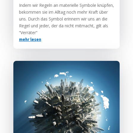
Indem wir Regeln an mate­ri­el­le Sym­bo­le knüp­fen,
bekom­men sie im All­tag noch mehr Kraft über
uns. Durch das Sym­bol erin­nern wir uns an die
Regel und jeder, der da nicht mit­macht, gilt als
“Ver­rä­ter”
mehr lesen