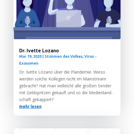
Dr. Ivette Lozano
Mai 19, 2020
|
Stimmen des Volkes
,
Virus -
Exosomen
Dr. Ivet­te Loza­no über die Plan­de­mie. Wie­so
wer­den sol­che Kol­le­gen nicht im Main­stream
gebracht? Hat man viel­leicht alle gro­ßen Sen­der
mit Geld­sprit­zen gekauft und so die Medi­en­land­
schaft gekappert?
mehr lesen