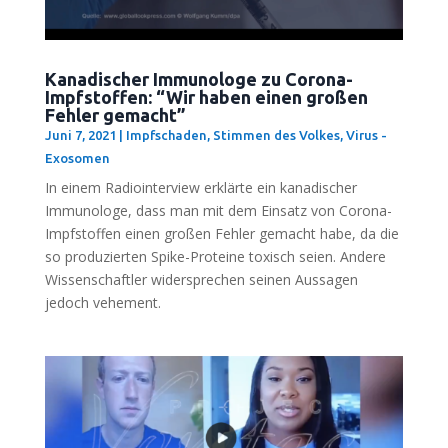
Kanadischer Immunologe zu Corona-
Impfstoffen: “Wir haben einen großen
Fehler gemacht”
Juni 7, 2021
|
Impfschaden
,
Stimmen des Volkes
,
Virus -
Exosomen
In einem Radio­in­ter­view erklär­te ein kana­di­scher
Immu­no­lo­ge, dass man mit dem Ein­satz von Coro­na-
Impf­stof­fen einen gro­ßen Feh­ler gemacht habe, da die
so pro­du­zier­ten Spike-Pro­te­ine toxisch sei­en. Ande­re
Wis­sen­schaft­ler wider­spre­chen sei­nen Aus­sa­gen
jedoch vehement.