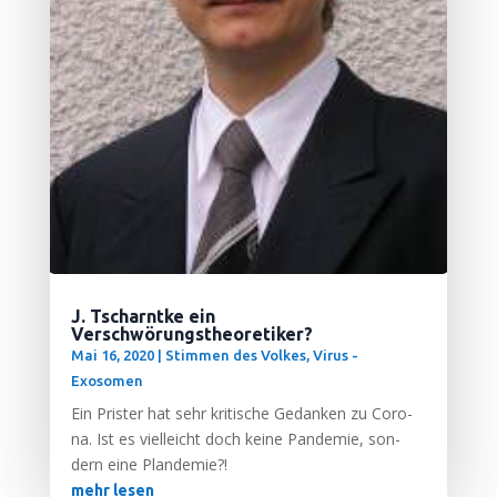
J. Tscharntke ein
Verschwörungstheoretiker?
Mai 16, 2020
|
Stimmen des Volkes
,
Virus -
Exosomen
Ein Pris­ter hat sehr kri­ti­sche Gedan­ken zu Coro­
na. Ist es viel­leicht doch kei­ne Pan­de­mie, son­
dern eine Plandemie?!
mehr lesen