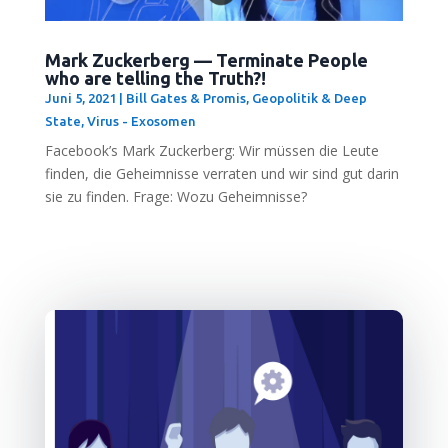
Mark Zuckerberg — Terminate People
who are telling the Truth?!
Juni 5, 2021
|
Bill Gates & Promis
,
Geopolitik & Deep
State
,
Virus - Exosomen
Facebook’s Mark Zucker­berg: Wir müs­sen die Leu­te
fin­den, die Geheim­nis­se ver­ra­ten und wir sind gut dar­in
sie zu fin­den. Fra­ge: Wozu Geheimnisse?