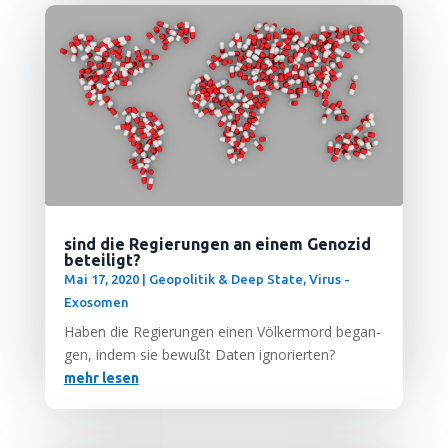
sind die Regierungen an einem Genozid
beteiligt?
Mai 17, 2020
|
Geopolitik & Deep State
,
Virus -
Exosomen
Haben die Regie­run­gen einen Völ­ker­mord began­
gen, indem sie bewußt Daten ignorierten?
mehr lesen