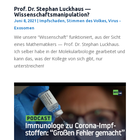
Prof. Dr. Stephan Luckhaus —
Wissenschaftsmanipulation?
Juni 8, 2021
|
Impfschaden
,
Stimmen des Volkes
,
Virus -
Exosomen
Wie unse­re “Wis­sen­schaft” funk­tio­niert, aus der Sicht
eines Mathe­ma­ti­kers — Prof. Dr. Ste­phan Luck­haus.
Ich sel­ber habe in der Mole­ku­lar­bio­lo­gie gear­bei­tet und
kann das, was der Kol­le­ge von sich gibt, nur
unterstreichen!