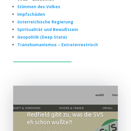
Stim­men des Volkes
Impf­schä­den
öster­rei­chi­sche Regierung
Spi­ri­tua­li­tät und Bewußtsein
Geo­po­li­tik (Deep State)
Trans­hu­ma­nis­mus – Extra­ter­res­trisch
Redfield gibt zu, was die SVS
eh schon wußte?!