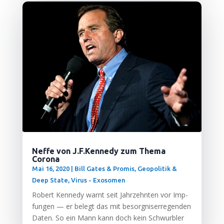
Neffe von J.F.Kennedy zum Thema
Corona
Mai 16, 2020
|
Bill Gates & Promis
,
Geopolitik &
Deep State
,
Virus - Exosomen
Robert Ken­ne­dy warnt seit Jahr­zehn­ten vor Imp­
fun­gen — er belegt das mit besorg­nis­er­re­gen­den
Daten. So ein Mann kann doch kein Schwurb­ler