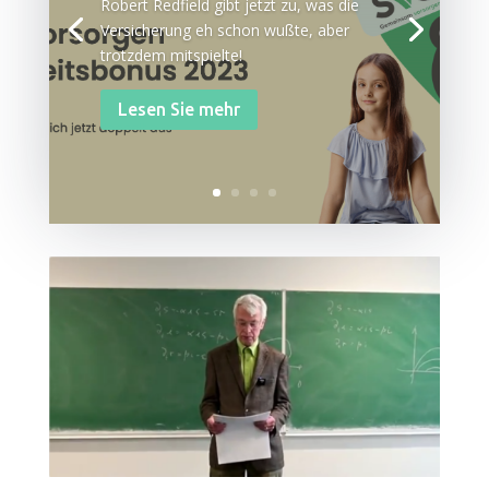
Robert Red­field gibt jetzt zu, was die
Ver­si­che­rung eh schon wuß­te, aber
trotz­dem mitspielte!
Lesen Sie mehr