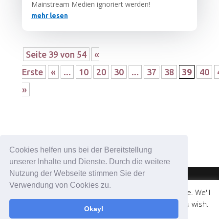
Main­stream Medi­en igno­riert werden!
mehr lesen
Seite 39 von 54
«
Erste
«
...
10
20
30
...
37
38
39
40
»
Cookies helfen uns bei der Bereitstellung
unserer Inhalte und Dienste. Durch die weitere
Nutzung der Webseite stimmen Sie der
Verwendung von Cookies zu.
This website uses cookies to improve your experience. We'll
© medicalweb.solutions | +43 676 501 52 58 |
assume you're ok with this, but you can opt-out if you wish.
info@coronadatencheck.com
Okay!