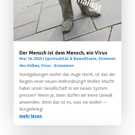
Der Mensch ist dem Mensch, ein Virus
Mai 16, 2020
|
Spiritualität & Bewußtsein
,
Stimmen
des Volkes
,
Virus - Exosomen
Kund­ge­bun­gen wohin das Auge reicht, ist das der
Beginn einer neu­en Welt­ord­nung?! Wol­len Macht­
ha­ber unser Gesell­schaft in ein neu­es Sys­tem
pres­sen? Wenn ja, dann dür­fen wir kei­ne Gewalt
anwen­den, denn das ist es, was sie wol­len —
Bürgerkrieg!
mehr lesen