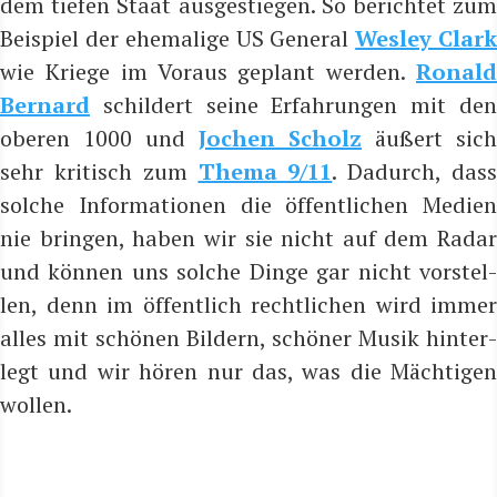
dem tie­fen Staat aus­ge­stie­gen. So berich­tet zum
Bei­spiel der ehe­ma­li­ge US Gene­ral
Wes­ley Clar
wie Krie­ge im Vor­aus geplant wer­den.
Ronald
Ber­nard
schil­dert sei­ne Erfah­run­gen mit den
obe­ren 1000 und
Jochen Scholz
äußert sich
sehr kri­tisch zum
The­ma 9/11
. Dadurch, das
sol­che Infor­ma­tio­nen die öffent­li­chen Medi­en
nie brin­gen, haben wir sie nicht auf dem Radar
und kön­nen uns sol­che Din­ge gar nicht vor­stel­
len, denn im öffent­lich recht­li­chen wird immer
alles mit schö­nen Bil­dern, schö­ner Musik hin­ter­
legt und wir hören nur das, was die Mäch­ti­gen
wollen.