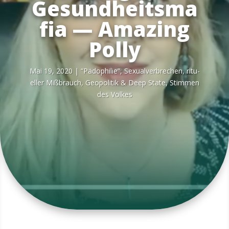
Gesundheitsma
fia — Amazing
Polly
Mai 19, 2020
|
“Pädo­phi­lie”, Sexu­al­ver­bre­chen, ritu­
el­ler Miß­brauch
,
Geo­po­li­tik & Deep Sta­te
,
Stim­men
des Volkes