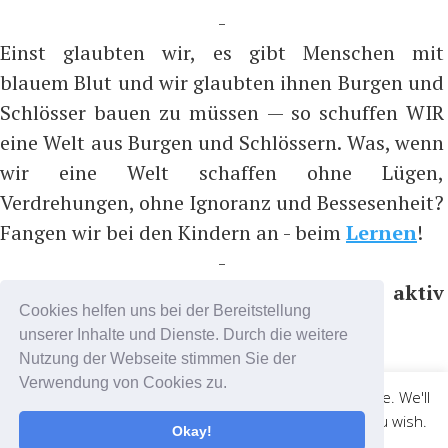
-
Einst glaubten wir, es gibt Menschen mit
blauem Blut und wir glaubten ihnen Burgen und
Schlösser bauen zu müssen — so schuffen WIR
eine Welt aus Burgen und Schlössern. Was, wenn
wir eine Welt schaffen ohne Lügen,
Verdrehungen, ohne Ignoranz und Bessesenheit?
Fangen wir bei den Kindern an - beim
Lernen
!
-
Bitte nicht folgen, sondern aktiv
Cookies helfen uns bei der Bereitstellung
teilnehmen, z.B. auf ...
unserer Inhalte und Dienste. Durch die weitere
https://t.me/coronadatencheck
Nutzung der Webseite stimmen Sie der
(Nachrichtenkanal)
Verwendung von Cookies zu.
This website uses cookies to improve your experience. We'll
https://t.me/cdc_chat
(Chatkanal)
assume you're ok with this, but you can opt-out if you wish.
Okay!