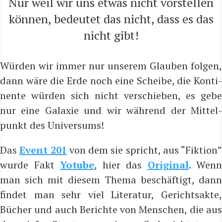
Nur weil wir uns etwas nicht vor­stel­len
kön­nen, bedeu­tet das nicht, dass es das
nicht gibt!
Wür­den wir immer nur unse­rem Glau­ben fol­gen,
dann wäre die Erde noch eine Schei­be, die Kon­ti­
nen­te wür­den sich nicht ver­schie­ben, es gebe
nur eine Gala­xie und wir wäh­rend der Mit­tel­
punkt des Universums!
Das
Event 201
von dem sie spricht, aus “Fik­ti­on”
wur­de Fakt
Yotu­be
, hier das
Ori­gi­nal
. Wenn
man sich mit die­sem The­ma beschäf­tigt, dann
fin­det man sehr viel Lite­ra­tur, Gerichts­ak­te,
Bücher und auch Berich­te von Men­schen, die aus