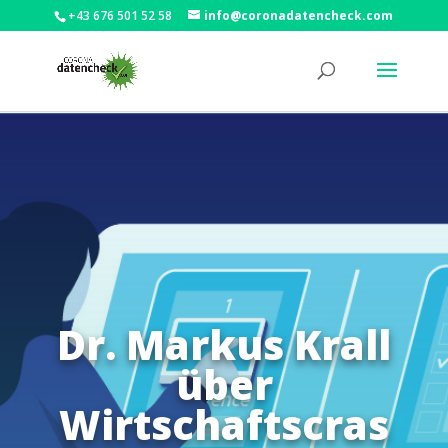
+43 676 501 52 58
info@coronadatencheck.com
Dr. Markus Krall
über
Wirtschaftscras