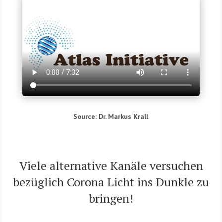
Source: Dr. Mar­kus Krall
Vie­le alter­na­ti­ve Kanä­le ver­su­chen
bezüg­lich Coro­na Licht ins Dunk­le zu
bringen!