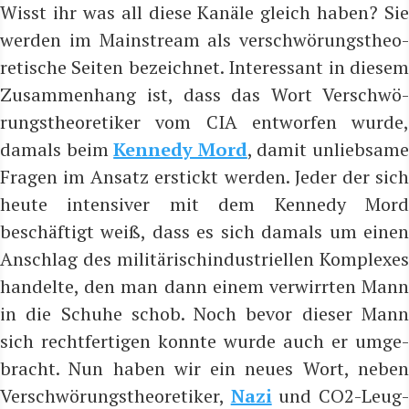
Wisst ihr was all die­se Kanä­le gleich haben? Sie
wer­den im Main­stream als ver­schwö­rungs­theo­
re­ti­sche Sei­ten bezeich­net. Inter­es­sant in die­sem
Zusam­men­hang ist, dass das Wort Ver­schwö­
rungs­theo­re­ti­ker vom CIA ent­wor­fen wur­de,
damals beim
Ken­ne­dy Mord
, damit unlieb­sa­m
Fra­gen im Ansatz erstickt wer­den. Jeder der sich
heu­te inten­si­ver mit dem Ken­ne­dy Mord
beschäf­tigt weiß, dass es sich damals um einen
Anschlag des mili­tä­risch­in­dus­tri­el­len Kom­ple­xes
han­del­te, den man dann einem ver­wirr­ten Mann
in die Schu­he schob. Noch bevor die­ser Mann
sich recht­fer­ti­gen konn­te wur­de auch er umge­
bracht. Nun haben wir ein neu­es Wort, neben
Ver­schwö­rungs­theo­re­ti­ker,
Nazi
und CO2-Leug