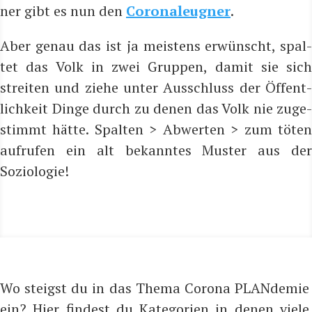
ner gibt es nun den
Coro­na­leug­ner
.
Aber genau das ist ja meis­tens erwünscht, spal­
tet das Volk in zwei Grup­pen, damit sie sich
strei­ten und zie­he unter Aus­schluss der Öffent­
lich­keit Din­ge durch zu denen das Volk nie zuge­
stimmt hät­te. Spal­ten > Abwer­ten > zum töten
auf­ru­fen ein alt bekann­tes Mus­ter aus der
Soziologie!
Wo steigst du in das Thema Corona PLANdemie
ein? Hier findest du Kategorien in denen viele