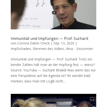
Immunität und Impfungen — Prof. Sucharit
von
Corona Daten Check
|
Sep. 13, 2020
|
Impfschaden
,
Stimmen des Volkes
,
Virus - Exosomen
Immunität und Impfungen — Prof. Sucharit Trotz sin­
ken­der Zah­len hält man an der Imp­fung fest — wieso?
Source: You­Tube — Sucha­rit Bhakdi Was wenn das nur
eine Per­spek­ti­ve auf die Agen­da ist? Ihr wer­det bald
mer­ken, dass man mit Logik nicht...