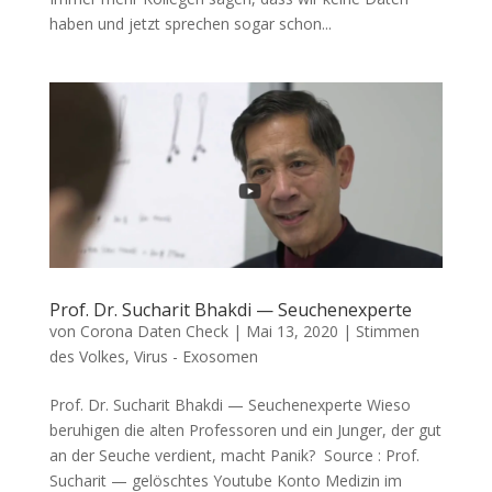
haben und jetzt spre­chen sogar schon...
Prof. Dr. Sucharit Bhakdi — Seuchenexperte
von
Corona Daten Check
|
Mai 13, 2020
|
Stimmen
des Volkes
,
Virus - Exosomen
Prof. Dr. Sucharit Bhakdi — Seuchenexperte Wie­so
beru­hi­gen die alten Pro­fes­so­ren und ein Jun­ger, der gut
an der Seu­che ver­dient, macht Panik? Source : Prof.
Sucha­rit — gelösch­tes You­tube Konto Medi­zin im