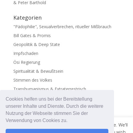
& Peter Barthold
Kategorien
"Pädophilie", Sexualverbrechen, ritueller Mißbrauch
Bill Gates & Promis
Geopolitik & Deep State
Impfschaden
Ösi Regierung
Spiritualität & Bewußtsein
Stimmen des Volkes
Transhumanismus & Extraterrestrisch
Virus - Exosomen
Cookies helfen uns bei der Bereitstellung
unserer Inhalte und Dienste. Durch die weitere
Nutzung der Webseite stimmen Sie der
Verwendung von Cookies zu.
This website uses cookies to improve your experience. We'll
assume you're ok with this, but you can opt-out if you wish.