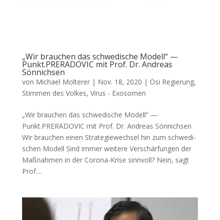
„Wir brauchen das schwedische Modell“ —
Punkt.PRERADOVIC mit Prof. Dr. Andreas
Sönnichsen
von
Michael Molterer
|
Nov. 18, 2020
|
Ösi Regierung
,
Stimmen des Volkes
,
Virus - Exosomen
„Wir brauchen das schwedische Modell“ —
Punkt.PRERADOVIC mit Prof. Dr. Andreas Sönnichsen
Wir brau­chen einen Stra­te­gie­wech­sel hin zum schwe­di­
schen Modell Sind immer wei­te­re Ver­schär­fun­gen der
Maß­nah­men in der Coro­na-Kri­se sinn­voll? Nein, sagt
Prof....