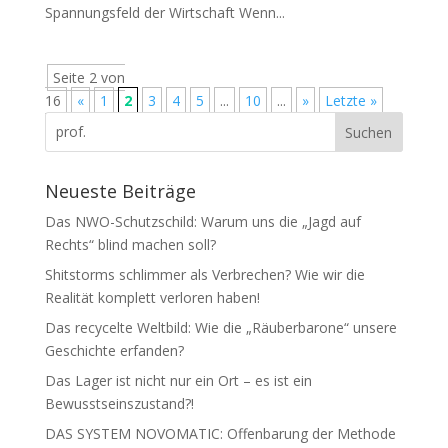
Span­nungs­feld der Wirtschaft Wenn...
Seite 2 von
16
«
1
2
3
4
5
...
10
...
»
Letzte »
Neueste Beiträge
Das NWO-Schutzschild: Warum uns die „Jagd auf
Rechts“ blind machen soll?
Shitstorms schlimmer als Verbrechen? Wie wir die
Realität komplett verloren haben!
Das recycelte Weltbild: Wie die „Räuberbarone“ unsere
Geschichte erfanden?
Das Lager ist nicht nur ein Ort – es ist ein
Bewusstseinszustand?!
DAS SYSTEM NOVOMATIC: Offenbarung der Methode