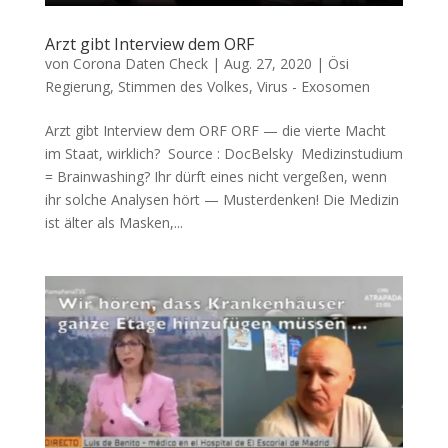
Arzt gibt Interview dem ORF
von
Corona Daten Check
|
Aug. 27, 2020
|
Ösi
Regierung
,
Stimmen des Volkes
,
Virus - Exosomen
Arzt gibt Interview dem ORF ORF — die vier­te Macht
im Staat, wirklich? Source : DocBelsky Medi­zin­stu­di­um
= Brainwashing? Ihr dürft eines nicht ver­ge­ßen, wenn
ihr sol­che Ana­ly­sen hört — Mus­ter­den­ken! Die Medi­zin
ist älter als Mas­ken,...