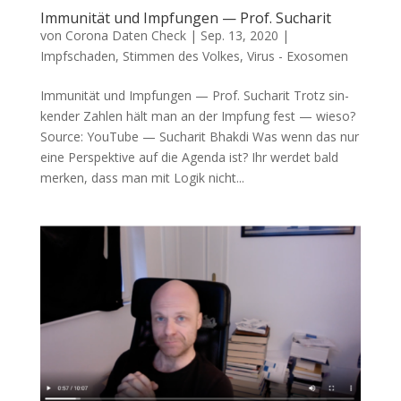
Immunität und Impfungen — Prof. Sucharit
von
Corona Daten Check
|
Sep. 13, 2020
|
Impfschaden
,
Stimmen des Volkes
,
Virus - Exosomen
Immunität und Impfungen — Prof. Sucharit Trotz sin­
ken­der Zah­len hält man an der Imp­fung fest — wieso?
Source: You­Tube — Sucha­rit Bhakdi Was wenn das nur
eine Per­spek­ti­ve auf die Agen­da ist? Ihr wer­det bald
mer­ken, dass man mit Logik nicht...