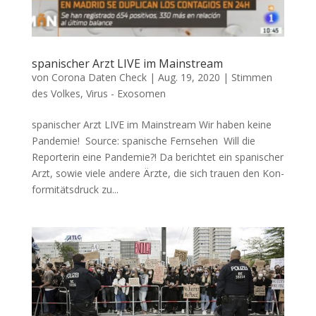
spanischer Arzt LIVE im Mainstream
von
Corona Daten Check
|
Aug. 19, 2020
|
Stimmen
des Volkes
,
Virus - Exosomen
spanischer Arzt LIVE im Mainstream Wir haben kei­ne
Pandemie! Source: spa­ni­sche Fernsehen Will die
Repor­te­rin eine Pandemie?! Da berich­tet ein spa­ni­scher
Arzt, sowie vie­le ande­re Ärz­te, die sich trau­en den Kon­
for­mi­täts­druck zu...