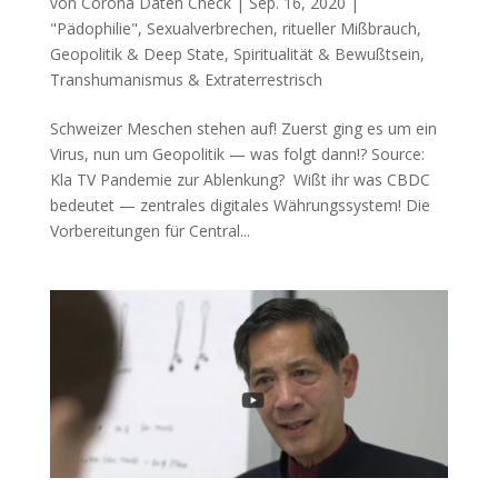
von
Corona Daten Check
|
Sep. 16, 2020
|
"Pädophilie", Sexualverbrechen, ritueller Mißbrauch
,
Geopolitik & Deep State
,
Spiritualität & Bewußtsein
,
Transhumanismus & Extraterrestrisch
Schweizer Meschen stehen auf! Zuerst ging es um ein
Virus, nun um Geo­po­li­tik — was folgt dann!? Source:
Kla TV Pan­de­mie zur Ablenkung? Wißt ihr was CBDC
bedeu­tet — zen­tra­les digi­ta­les Wäh­rungs­sys­tem! Die
Vor­be­rei­tun­gen für Cen­tral...