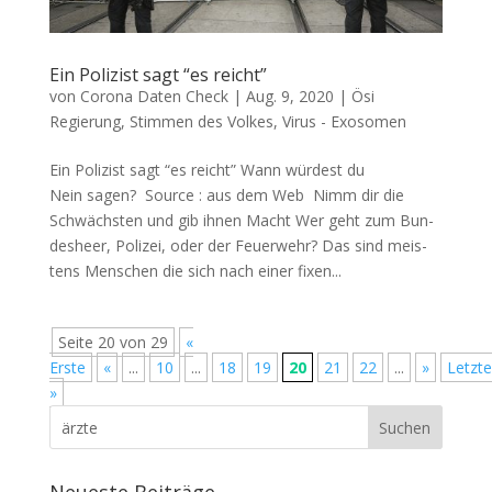
Ein Polizist sagt “es reicht”
von
Corona Daten Check
|
Aug. 9, 2020
|
Ösi
Regierung
,
Stimmen des Volkes
,
Virus - Exosomen
Ein Polizist sagt “es reicht” Wann wür­dest du
Nein sagen? Source : aus dem Web Nimm dir die
Schwächs­ten und gib ihnen Macht Wer geht zum Bun­
des­heer, Poli­zei, oder der Feu­er­wehr? Das sind meis­
tens Men­schen die sich nach einer fixen...
Seite 20 von 29
«
Erste
«
...
10
...
18
19
20
21
22
...
»
Letzte
»