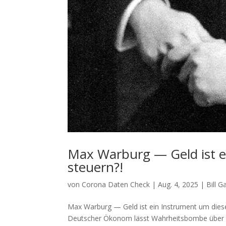
Max Warburg — Geld ist e
steuern?!
von
Corona Daten Check
|
Aug. 4, 2025
|
Bill 
Max Warburg — Geld ist ein Instrument um diese W
Deut­scher Öko­nom lässt Wahr­heits­bom­be über 