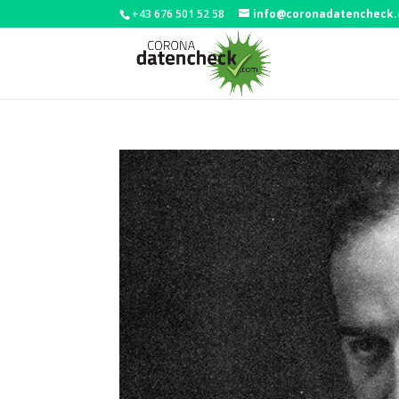
+43 676 501 52 58
info@coronadatencheck