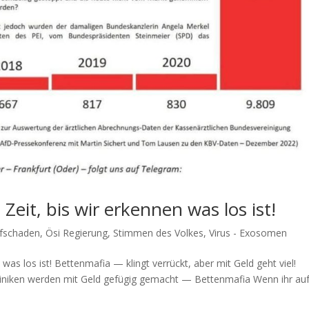
eit, bis wir erkennen was los ist!
fschaden
,
Ösi Regierung
,
Stimmen des Volkes
,
Virus - Exosomen
s los ist! Bet­ten­ma­fia — klingt ver­rückt, aber mit Geld geht viel!
­ni­ken wer­den mit Geld gefü­gig gemacht — Bettenmafia Wenn ihr auf