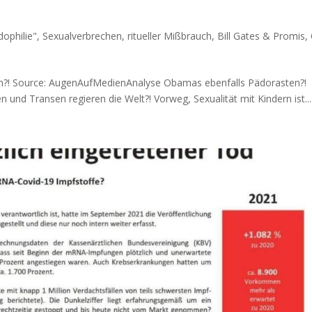
dophilie", Sexualverbrechen, ritueller Mißbrauch
,
Bill Gates & Promis
,
 Source: Augen­Auf­Me­di­en­Ana­ly­se Oba­mas eben­falls Pädorasten?!
und Tran­sen regie­ren die Welt?! Vor­weg, Sexua­li­tät mit Kin­dern ist...