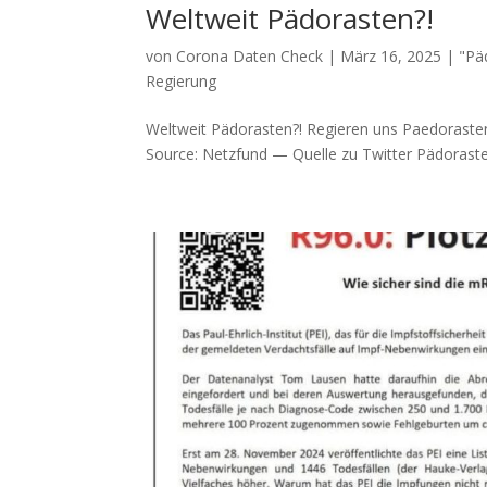
Weltweit Pädorasten?!
von
Corona Daten Check
|
März 16, 2025
|
"Pä
Regierung
Weltweit Pädorasten?! Regie­ren uns Paedorasten?!
Source: Netz­fund — Quel­le zu Twitter Pädo­ras­ten 