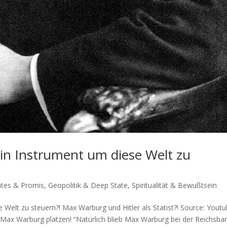
in Instrument um diese Welt zu
Gates & Promis
,
Geopolitik & Deep State
,
Spiritualität & Bewußtsein
elt zu steuern?! Max War­burg und Hit­ler als Statist?! Source: You­t
Max War­burg platzen! “Natür­lich blieb Max War­burg bei der Reichs­ba