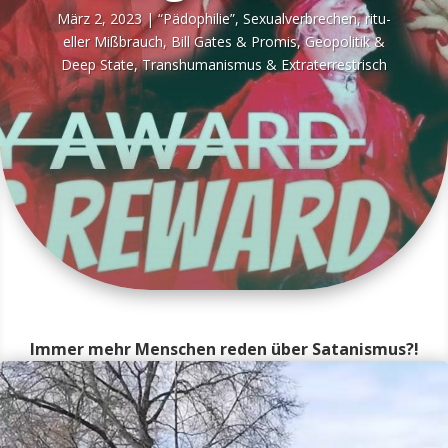
März 2, 2023
|
“Pädo­phi­lie”, Sexu­al­ver­bre­chen, ritu­
el­ler Miß­brauch
,
Bill Gates & Pro­mis
,
Geo­po­li­tik &
Deep Sta­te
,
Trans­hu­ma­nis­mus & Extraterrestrisch
Immer mehr Menschen reden über Satanismus?!