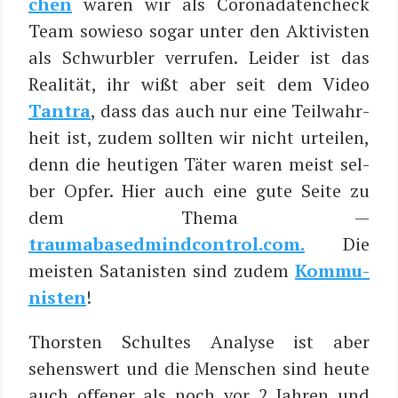
chen
waren wir als Coro­na­da­ten­check
Team sowie­so sogar unter den Akti­vis­ten
als Schwurb­ler ver­ru­fen. Lei­der ist das
Rea­li­tät, ihr wißt aber seit dem Video
Tan­tra
, dass das auch nur eine Teil­wahr­
heit ist, zudem soll­ten wir nicht urtei­len,
denn die heu­ti­gen Täter waren meist sel­
ber Opfer. Hier auch eine gute Sei­te zu
dem The­ma —
traumabasedmindcontrol.com.
Die
meis­ten Sata­nis­ten sind zudem
Kom­mu­
nis­ten
!
Thors­ten Schul­tes Ana­ly­se ist aber
sehens­wert und die Men­schen sind heu­te
auch offe­ner als noch vor 2 Jah­ren und