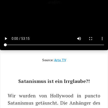
Source:
Arte TV
Sata­nis­mus ist ein Irrglaube?!
Wir wur­den von Hol­ly­wood in punc­to
Sata­nis­mus getäuscht. Die Anhän­ger des