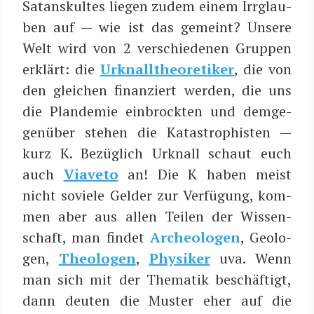
Satans­kul­tes lie­gen zudem einem Irr­glau­
ben auf — wie ist das gemeint? Unse­re
Welt wird von 2 ver­schie­de­nen Grup­pen
erklärt: die
Urknall­theo­re­ti­ker
, die von
den glei­chen finan­ziert wer­den, die uns
die Plan­de­mie ein­brock­ten und dem­ge­
gen­über ste­hen die Kata­stro­phis­ten —
kurz K. Bezüg­lich Urknall schaut euch
auch
Via­ve­to
an! Die K haben meist
nicht sovie­le Gel­der zur Ver­fü­gung, kom­
men aber aus allen Tei­len der Wis­sen­
schaft, man fin­det
Archeo­lo­gen
, Geo­lo­
gen,
Theo­lo­gen
,
Phy­si­ker
uva. Wenn
man sich mit der The­ma­tik beschäf­tigt,
dann deu­ten die Mus­ter eher auf die