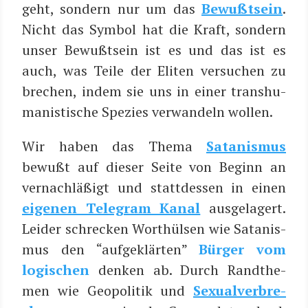
geht, son­dern nur um das
Bewußt­sein
.
Nicht das Sym­bol hat die Kraft, son­dern
unser Bewußt­sein ist es und das ist es
auch, was Tei­le der Eli­ten ver­su­chen zu
bre­chen, indem sie uns in einer trans­hu­
ma­nis­ti­sche Spe­zi­es ver­wan­deln wollen.
Wir haben das The­ma
Sata­nis­mus
bewußt auf die­ser Sei­te von Beginn an
ver­nach­lä­ßigt und statt­des­sen in einen
eige­nen Tele­gram Kanal
aus­ge­la­gert.
Lei­der schre­cken Wort­hül­sen wie Sata­nis­
mus den “auf­ge­klär­ten”
Bür­ger vom
logi­schen
den­ken ab. Durch Rand­the­
men wie Geo­po­li­tik und
Sexu­al­ver­bre­