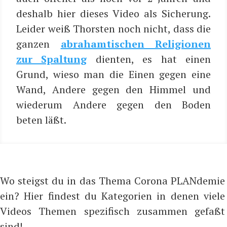
des­halb hier die­ses Video als Siche­rung.
Lei­der weiß Thors­ten noch nicht, dass die
gan­zen
abrah­amti­schen Reli­gio­nen
zur Spal­tung
dien­ten, es hat einen
Grund, wie­so man die Einen gegen eine
Wand, Ande­re gegen den Him­mel und
wie­der­um Ande­re gegen den Boden
beten läßt.
Wo steigst du in das Thema Corona PLANdemie
ein? Hier findest du Kategorien in denen viele
Videos Themen spezifisch zusammen gefaßt
sind!