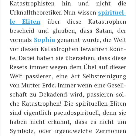
Kata­stro­phis­ten hin und nicht die
Urknall­theo­re­ti­ker. Nun wis­sen
spi­ri­tu­el­
le Eli­ten
über die­se Kata­stro­phen
bescheid und glau­ben, dass Satan, der
vor­mals
Sophia
genannt wur­de, die Welt
vor die­sen Kata­stro­phen bewah­ren könn­
te. Dabei haben sie über­se­hen, dass die­se
Resets immer wegen dem Übel auf die­ser
Welt pas­sie­ren, eine Art Selbst­rei­ni­gung
von Mut­ter Erde. Immer wenn eine Gesell­
schaft zu Deka­dend wird, pas­sie­ren sol­
che Kata­stro­phen! Die spi­ri­tu­el­len Eli­ten
sind eigent­lich pseu­do­spi­ri­tu­ell, denn sie
haben nicht erkannt, dass es nicht um
Sym­bo­le, oder irgend­wel­che Zer­mo­nien