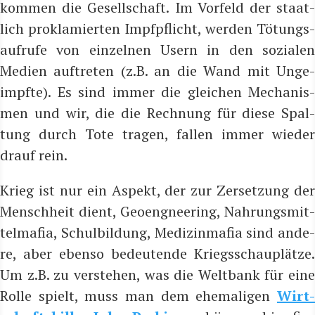
kom­men die Gesell­schaft. Im Vor­feld der staat­
lich pro­kla­mier­ten Impf­pflicht, wer­den Tötungs­
auf­ru­fe von ein­zel­nen Usern in den sozia­len
Medi­en auf­tre­ten (z.B. an die Wand mit Unge­
impf­te). Es sind immer die glei­chen Mecha­nis­
men und wir, die die Rech­nung für die­se Spal­
tung durch Tote tra­gen, fal­len immer wie­der
drauf rein.
Krieg ist nur ein Aspekt, der zur Zer­set­zung der
Mensch­heit dient, Geo­eng­nee­ring, Nah­rungs­mit­
tel­ma­fia, Schul­bil­dung, Medi­zin­ma­fia sind ande­
re, aber eben­so bedeu­ten­de Kriegs­schau­plät­ze.
Um z.B. zu ver­ste­hen, was die Welt­bank für eine
Rol­le spielt, muss man dem ehe­ma­li­gen
Wirt­