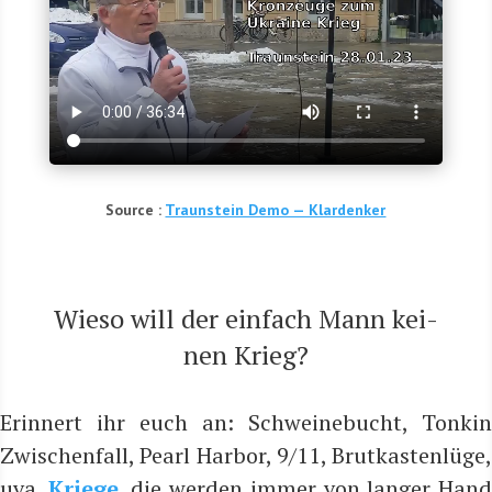
Source :
Traun­stein Demo — Klardenker
Wie­so will der ein­fach Mann kei­
nen Krieg?
Erin­nert ihr euch an: Schwei­ne­bucht, Ton­kin
Zwi­schen­fall, Pearl Har­bor, 9/11, Brut­kas­ten­lü­ge,
uva.
Krie­ge
, die wer­den immer von lan­ger Han