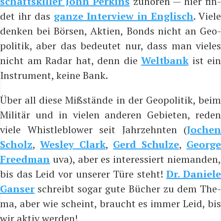
schafts­kil­ler John Per­kins
zuhö­ren — hier fin
det ihr das
gan­ze Inter­view in Eng­lisch
. Vie­le
den­ken bei Bör­sen, Akti­en, Bonds nicht an Geo­
po­li­tik, aber das bedeu­tet nur, dass man vie­les
nicht am Radar hat, denn die
Welt­bank
ist ein
Instru­ment, kei­ne Bank.
Über all die­se Miß­stän­de in der Geo­po­li­tik, beim
Mili­tär und in vie­len ande­ren Gebie­ten, reden
vie­le Whist­le­b­lower seit Jahr­zehn­ten (
Jochen
Scholz
,
Wes­ley Clark
,
Gerd Schul­ze
,
Geor­g
Freed­man
uva), aber es inter­es­siert nie­man­den,
bis das Leid vor unse­rer Türe steht!
Dr. Danie­le
Gan­ser
schreibt sogar gute Bücher zu dem The­
ma, aber wie scheint, braucht es immer Leid, bis
wir aktiv werden!