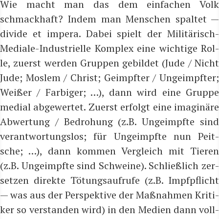
Wie macht man das dem ein­fa­chen Volk
schmack­haft? Indem man Men­schen spal­tet —
divi­de et impe­ra. Dabei spielt der Mili­tä­risch-
Media­le-Indus­tri­el­le Kom­plex eine wich­ti­ge Rol­
le, zuerst wer­den Grup­pen gebil­det (Jude / Nicht
Jude; Mos­lem / Christ; Geimpf­ter / Unge­impf­ter;
Wei­ßer / Far­bi­ger; …), dann wird eine Grup­pe
medi­al abge­wer­tet. Zuerst erfolgt eine ima­gi­nä­re
Abwer­tung / Bedro­hung (z.B. Unge­impf­te sind
ver­ant­wor­tungs­los; für Unge­impf­te nun Peit­
sche; …), dann kom­men Ver­gleich mit Tie­ren
(z.B. Unge­impf­te sind Schwei­ne). Schließ­lich zer­
set­zen direk­te Tötungs­auf­ru­fe (z.B. Impf­pflicht
— was aus der Per­spek­ti­ve der Maß­nah­men Kri­ti­
ker so ver­stan­den wird) in den Medi­en dann voll­