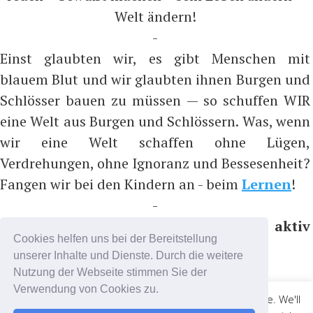
Welt ändern!
-
Einst glaubten wir, es gibt Menschen mit
blauem Blut und wir glaubten ihnen Burgen und
Schlösser bauen zu müssen — so schuffen WIR
eine Welt aus Burgen und Schlössern. Was, wenn
wir eine Welt schaffen ohne Lügen,
Verdrehungen, ohne Ignoranz und Bessesenheit?
Fangen wir bei den Kindern an - beim
Lernen
!
-
Bitte nicht folgen, sondern aktiv
Cookies helfen uns bei der Bereitstellung
teilnehmen, z.B. auf ...
unserer Inhalte und Dienste. Durch die weitere
https://t.me/coronadatencheck
Nutzung der Webseite stimmen Sie der
(Nachrichtenkanal)
Verwendung von Cookies zu.
This website uses cookies to improve your experience. We'll
https://t.me/cdc_chat
(Chatkanal)