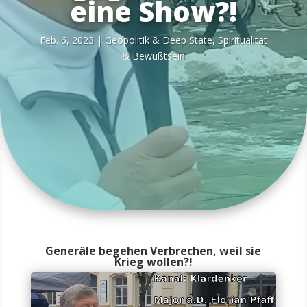
eine Show?!
Feb. 6, 2023
|
Geo­po­li­tik & Deep Sta­te
,
Spi­ri­tua­li­tät
& Bewußtsein
Generäle begehen Verbrechen, weil sie
Krieg wollen?!