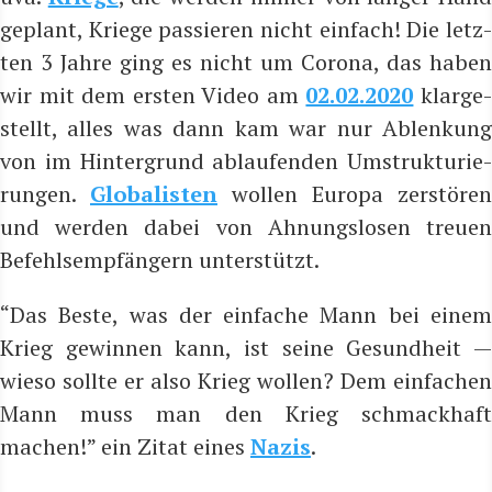
geplant, Krie­ge pas­sie­ren nicht ein­fach! Die letz­
ten 3 Jah­re ging es nicht um Coro­na, das haben
wir mit dem ers­ten Video am
02.02.2020
klar­ge
stellt, alles was dann kam war nur Ablen­kung
von im Hin­ter­grund ablau­fen­den Umstruk­tu­rie­
run­gen.
Glo­ba­lis­ten
wol­len Euro­pa zer­stö­ren
und wer­den dabei von Ahnungs­lo­sen treu­en
Befehls­emp­fän­gern unterstützt.
“Das Bes­te, was der ein­fa­che Mann bei einem
Krieg gewin­nen kann, ist sei­ne Gesund­heit —
wie­so soll­te er also Krieg wol­len? Dem ein­fa­chen
Mann muss man den Krieg schmack­haft
machen!” ein Zitat eines
Nazis
.