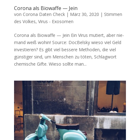
Corona als Biowaffe — Jein
von
Corona Daten Check
|
März 30, 2020
|
Stimmen
des Volkes
,
Virus - Exosomen
Corona als Biowaffe — Jein Ein Virus mutiert, aber nie­
mand weiß wohin! Source: Doc­Belsky wie­so viel Geld
investieren? Es gibt viel bes­se­re Metho­den, die viel
güns­ti­ger sind, um Men­schen zu töten, Schlag­wort
che­mi­sche Gif­te. Wie­so soll­te man...