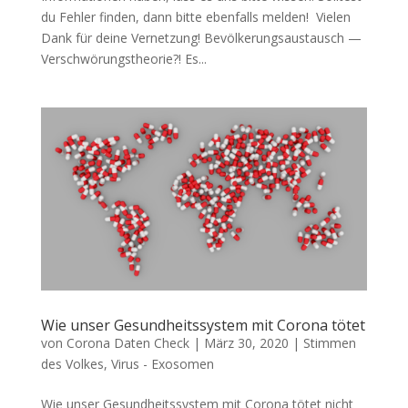
du Feh­ler fin­den, dann bit­te eben­falls mel­den! Vie­len
Dank für dei­ne Vernetzung! Bevöl­ke­rungs­aus­tausch —
Verschwörungstheorie?! Es...
Wie unser Gesundheitssystem mit Corona tötet
von
Corona Daten Check
|
März 30, 2020
|
Stimmen
des Volkes
,
Virus - Exosomen
Wie unser Gesundheitssystem mit Corona tötet nicht