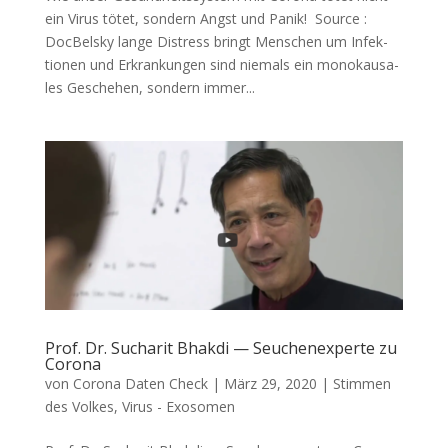
ein Virus tötet, son­dern Angst und Panik! Source :
DocBelsky lan­ge Dis­tress bringt Men­schen um Infek­
tio­nen und Erkran­kun­gen sind nie­mals ein mono­kau­sa­
les Gesche­hen, son­dern immer...
Prof. Dr. Sucharit Bhakdi — Seuchenexperte zu
Corona
von
Corona Daten Check
|
März 29, 2020
|
Stimmen
des Volkes
,
Virus - Exosomen