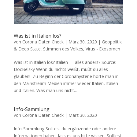
Was ist in Italien los?
von
Corona Daten Check
|
März 30, 2020
|
Geopolitik
& Deep State
,
Stimmen des Volkes
,
Virus - Exosomen
Was ist in Italien los? Ita­li­en — alles anders? Source:
Doc­Belsky Wenn du nichts weißt, mußt du alles
glauben! Zu Beginn der Coro­na­hys­te­rie hör­te man in
den Main­stream Medi­en immer wie­der Ita­li­en, Ita­li­en
und Ita­li­en. Was man uns nicht...
Info-Sammlung
von
Corona Daten Check
|
März 30, 2020
Info-Samm­lung Soll­test du ergän­zen­de oder ande­re
Infor­ma­tio­nen haben, lass es uns bit­te wis­sen. Soll­test