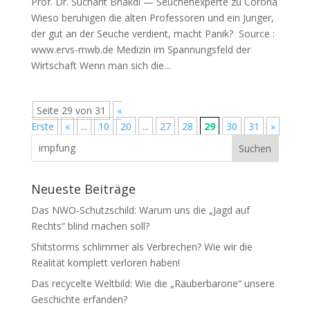
Prof. Dr. Sucharit Bhakdi — Seuchenexperte zu Corona
Wie­so beru­hi­gen die alten Pro­fes­so­ren und ein Jun­ger,
der gut an der Seu­che ver­dient, macht Panik? Source :
www.ervs-mwb.de Medi­zin im Span­nungs­feld der
Wirtschaft Wenn man sich die...
Seite 29 von 31
«
Erste
«
...
10
20
...
27
28
29
30
31
»
Neueste Beiträge
Das NWO-Schutzschild: Warum uns die „Jagd auf
Rechts“ blind machen soll?
Shitstorms schlimmer als Verbrechen? Wie wir die
Realität komplett verloren haben!
Das recycelte Weltbild: Wie die „Räuberbarone“ unsere
Geschichte erfanden?