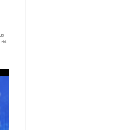
lus
lebi­