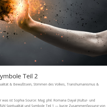
Symbole Teil 2
tualität & Bewußtsein
,
Stimmen des Volkes
,
Transhumanismus &
r was ist Sophia Source: Mag. phil. Roma­na Dayal (Kul­tur- und
ühl Spi­ri­tua­li­tät und Sym­bo­le Teil 1 — kur­ze Zusam­men­fas­sung von