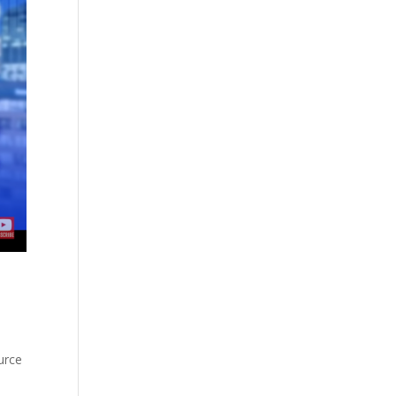
urce
l