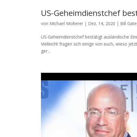
US-Geheimdienstchef best
von
Michael Molterer
|
Dez. 14, 2020
|
Bill Gat
US-Geheimdienstchef bestätigt ausländische Ein
Viel­leicht fra­gen sich eini­ge von euch, wie­so je
ger...