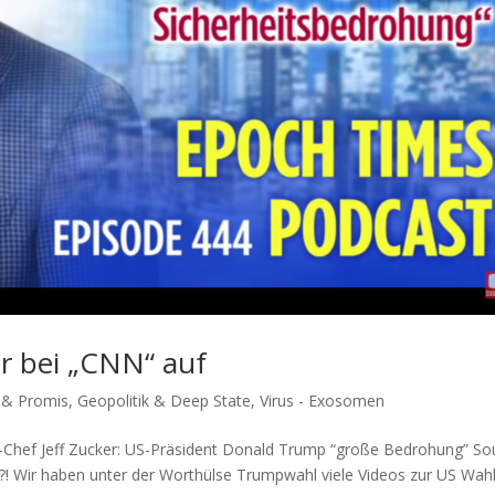
er bei „CNN“ auf
s & Promis
,
Geopolitik & Deep State
,
Virus - Exosomen
-Chef Jeff Zucker: US-Prä­si­dent Donald Trump “gro­ße Bedrohung” So
Wir haben unter der Wort­hül­se Trump­wahl vie­le Vide­os zur US Wah