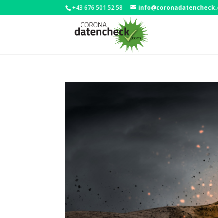
+43 676 501 52 58
info@coronadatencheck