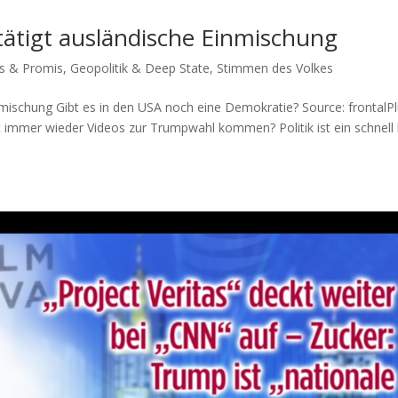
ätigt ausländische Einmischung
es & Promis
,
Geopolitik & Deep State
,
Stimmen des Volkes
mischung Gibt es in den USA noch eine Demokratie? Source: fron­talP
tzt immer wie­der Vide­os zur Trump­wahl kom­men? Poli­tik ist ein schnell 