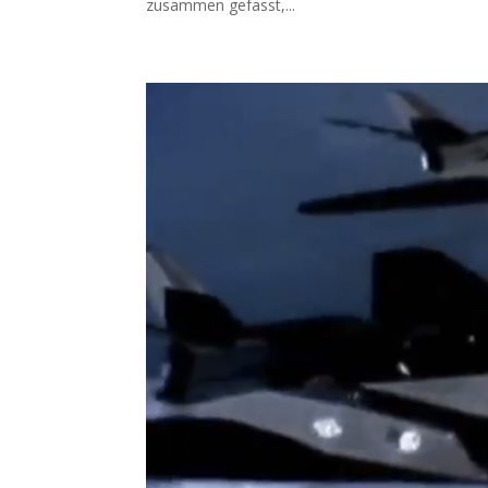
zusam­men gefasst,...