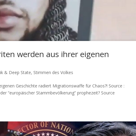
iten werden aus ihrer eigenen
tik & Deep State
,
Stimmen des Volkes
genen Geschichte radiert Migra­ti­ons­waf­fe für Chaos?! Source :
der “euro­päi­scher Stamm­be­völ­ke­rung” prophezeit? Source