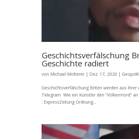
Geschichtsverfälschung Br
Geschichte radiert
von
Michael Molterer
|
Dez. 17, 2020
|
Geopoli
Geschichtsverfälschung Briten werden aus ihrer ei
Telegram Wie ein Künst­ler den “Völ­ker­mord” an 
: ExpressZeitung Ord­nung...