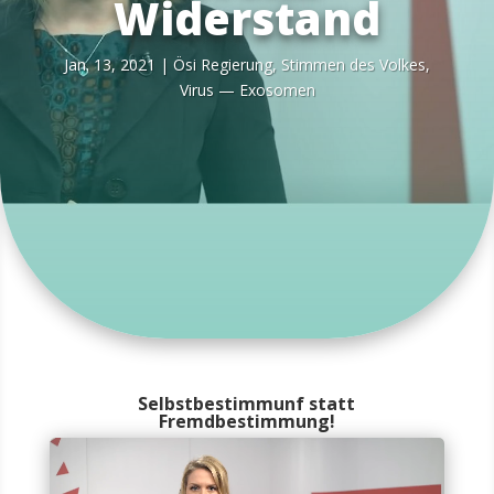
Widerstand
Jan. 13, 2021
|
Ösi Regie­rung
,
Stim­men des Vol­kes
,
Virus — Exosomen
Selbstbestimmunf statt
Fremdbestimmung!