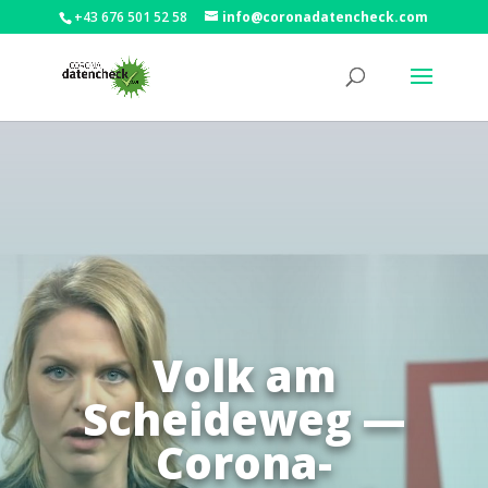
+43 676 501 52 58
info@coronadatencheck.com
Volk am
Scheideweg —
Corona-