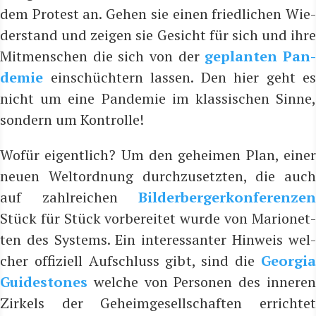
dem Pro­test an.
Gehen sie einen fried­li­chen Wie
der­stand und zei­gen sie Gesicht für sich und ihre
Mit­men­schen die sich von der
geplan­ten Pan
de­mie
ein­schüch­tern las­sen. Den hier geht es
nicht um eine Pan­de­mie im klas­si­schen Sin­ne,
son­dern um Kontrolle!
Wofür eigent­lich? Um den gehei­men Plan, einer
neu­en Welt­ord­nung durch­zu­setz­ten, die auch
auf zahl­rei­chen
Bil­der­ber­ger­kon­fe­ren­zen
Stück für Stück vor­be­rei­tet wur­de von Mario­net­
ten des Sys­tems. Ein inter­es­san­ter Hin­weis wel­
cher offi­zi­ell Auf­schluss gibt, sind die
Geor­gia
Gui­des­to­nes
wel­che von Per­so­nen des inne­ren
Zir­kels der Geheim­ge­sell­schaf­ten errich­tet