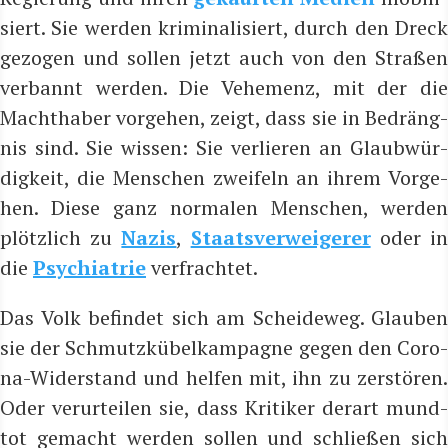
siert.
Sie wer­den kri­mi­na­li­siert, durch den Drec
gezo­gen und sol­len jetzt auch von den Stra­ßen
ver­bannt wer­den. Die Vehe­menz, mit der die
Macht­ha­ber vor­ge­hen, zeigt, dass sie in Bedräng­
nis sind. Sie wis­sen: Sie ver­lie­ren an Glaub­wür­
dig­keit, die Men­schen zwei­feln an ihrem Vor­ge­
hen. Die­se ganz nor­ma­len Men­schen, wer­den
plötz­lich zu
Nazis
,
Staats­ver­wei­ge­rer
oder i
die
Psych­ia­trie
verfrachtet.
Das Volk befin­det sich am Schei­de­weg. Glau­ben
sie der Schmutz­kü­bel­kam­pa­gne gegen den Coro­
na-Wider­stand und hel­fen mit, ihn zu zer­stö­ren.
Oder ver­ur­tei­len sie, dass Kri­ti­ker der­art mund­
tot gemacht wer­den sol­len und schlie­ßen sich