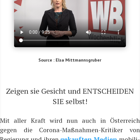
Source : Elsa Mittmannsgruber
Zei­gen sie Gesicht und ENTSCHEIDEN
SIE selbst!
Mit aller Kraft wird nun auch in Öster­reich
gegen die Coro­na-Maß­nah­men-Kri­ti­ker von
Regie­rung und ihren
gekauf­ten Medi­en
mobi­li