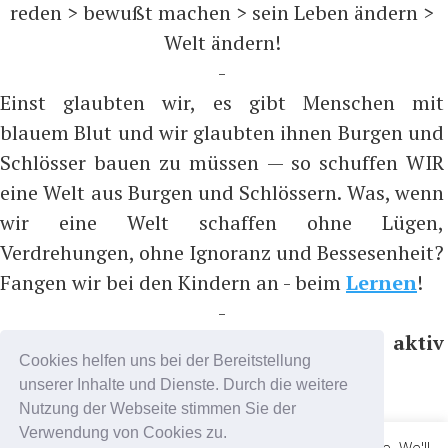
reden > bewußt machen > sein Leben ändern >
Welt ändern!
-
Einst glaubten wir, es gibt Menschen mit
blauem Blut und wir glaubten ihnen Burgen und
Schlösser bauen zu müssen — so schuffen WIR
eine Welt aus Burgen und Schlössern. Was, wenn
wir eine Welt schaffen ohne Lügen,
Verdrehungen, ohne Ignoranz und Bessesenheit?
Fangen wir bei den Kindern an - beim
Lernen
!
-
Bitte nicht folgen, sondern aktiv
Cookies helfen uns bei der Bereitstellung
teilnehmen, z.B. auf ...
unserer Inhalte und Dienste. Durch die weitere
https://t.me/coronadatencheck
Nutzung der Webseite stimmen Sie der
(Nachrichtenkanal)
Verwendung von Cookies zu.
This website uses cookies to improve your experience. We'll