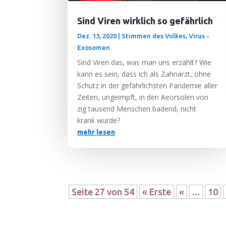
Sind Viren wirklich so gefährlich
Dez. 13, 2020
|
Stimmen des Volkes
,
Virus -
Exosomen
Sind Viren das, was man uns erzählt? Wie
kann es sein, dass ich als Zahn­arzt, ohne
Schutz in der gefähr­lichs­ten Pan­de­mie aller
Zei­ten, unge­impft, in den Aeor­so­len von
zig tau­send Men­schen badend, nicht
krank wurde?
mehr lesen
Seite 27 von 54
« Erste
«
...
10