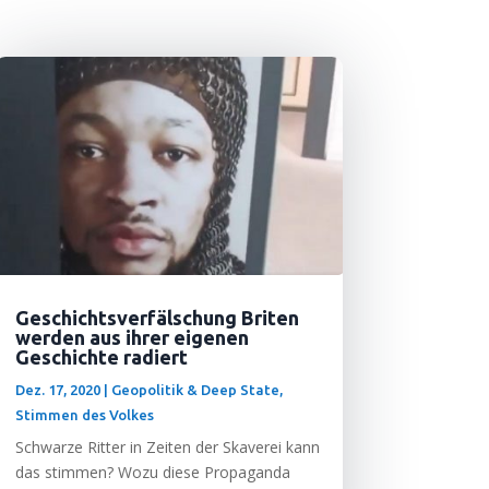
Geschichtsverfälschung Briten
werden aus ihrer eigenen
Geschichte radiert
Dez. 17, 2020
|
Geopolitik & Deep State
,
Stimmen des Volkes
Schwar­ze Rit­ter in Zei­ten der Ska­ve­rei kann
das stim­men? Wozu die­se Pro­pa­gan­da