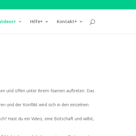
Videos+
Hilfe+
Kontakt+
haben und offen unter ihrem Namen auf­tre­ten. Das
en und der Kon­flikt wird sich in den ein­zel­nen
uch? Hast du ein Video, eine Bot­schaft und willst,