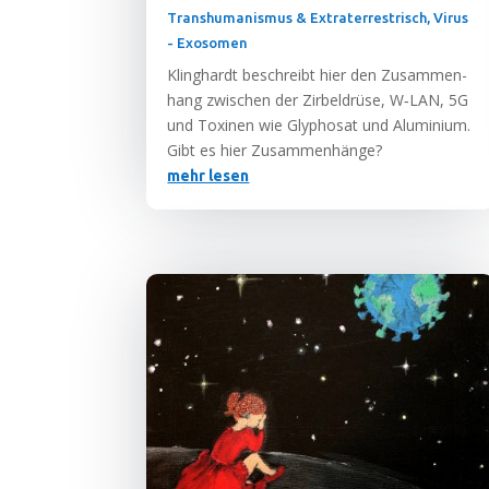
Transhumanismus & Extraterrestrisch
,
Virus
- Exosomen
Kling­hardt beschreibt hier den Zusam­men­
hang zwi­schen der Zir­bel­drü­se, W‑LAN, 5G
und Toxi­nen wie Gly­pho­sat und Alu­mi­ni­um.
Gibt es hier Zusammenhänge?
mehr lesen