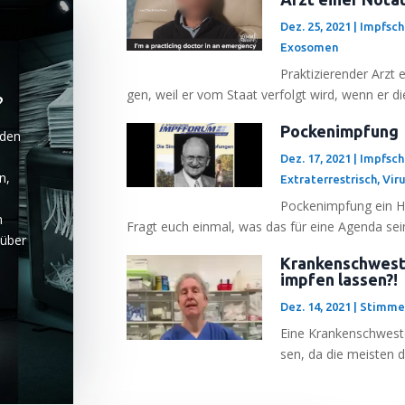
Dez. 25, 2021
|
Impfsc
Exosomen
Prak­ti­zie­ren­der Arz
gen, weil er vom Staat ver­folgt wird, wenn er di
?
Pockenimpfung
 den
Dez. 17, 2021
|
Impfsc
n,
Extraterrestrisch
,
Vir
Pocken­imp­fung ein H
n
Fragt euch ein­mal, was das für eine Agen­da sein 
e über
Krankenschwester
impfen lassen?!
Dez. 14, 2021
|
Stimmen
Eine Kran­ken­schwes­te
sen, da die meis­ten de