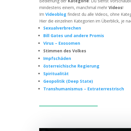
Bedie­nung der
Kate­go­rie
: Du siehst Vor­schau­b
min­des­tens einem, manch­mal mehr
Vide­os
!
Im
Video­blog
fin­dest du alle Vide­os, ohne Kate
Hier die ein­zel­nen Kate­go­rien im Über­blick, je
Sexu­al­ver­bre­chen
Bill Gates und ande­re Promis
Virus – Exosomen
Stim­men des Volkes
Impf­schä­den
öster­rei­chi­sche Regierung
Spi­ri­tua­li­tät
Geo­po­li­tik (Deep State)
Trans­hu­ma­nis­mus – Extra­ter­res­trisch