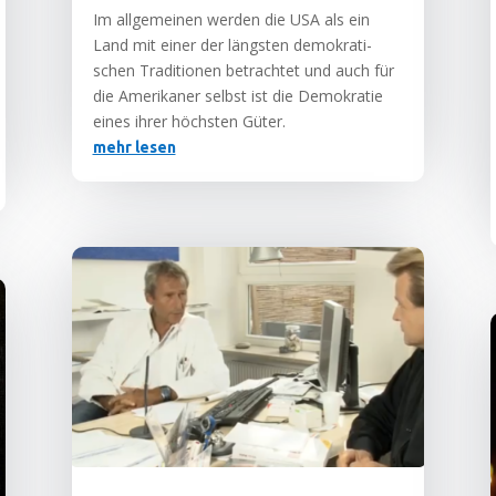
Im all­ge­mei­nen wer­den die USA als ein
Land mit einer der längs­ten demo­kra­ti­
schen Tra­di­tio­nen betrach­tet und auch für
die Ame­ri­ka­ner selbst ist die Demo­kra­tie
eines ihrer höchs­ten Güter.
mehr lesen