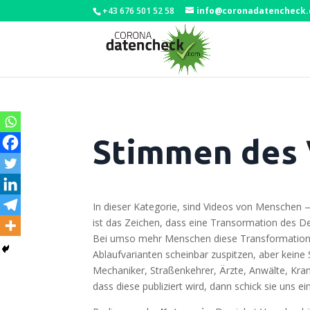
+43 676 501 52 58
info@coronadatencheck
Stimmen des 
In die­ser Kate­go­rie, sind Vide­os von Men­sche
ist das Zei­chen, dass eine Tran­sor­ma­ti­on des De
Bei umso mehr Men­schen die­se Trans­for­ma­ti­on ei
Ablauf­va­ri­an­ten schein­bar zuspit­zen, aber kei­
Mecha­ni­ker, Stra­ßen­keh­rer, Ärz­te, Anwäl­te, K
dass die­se publi­ziert wird, dann schick sie uns 