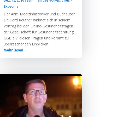
Dez. 13, 2020
|
Stimmen des Volkes
,
Virus -
Exosomen
Der Arzt, Medi­zin­his­to­ri­ker und Buch­au­tor
Dr. Gerd Reu­ther wid­met sich in sei­nem
Vor­trag bei den Online-Gesund­heits­ta­gen
der Gesell­schaft für Gesund­heits­be­ra­tung
GGB e.V. die­sen Fra­gen und kommt zu
über­ra­schen­den Einblicken.
mehr lesen