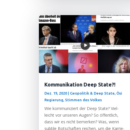
Kommunikation Deep State?!
Dez. 19, 2020
|
Geopolitik & Deep State
,
Ösi
Regierung
,
Stimmen des Volkes
Wie kom­mu­ni­ziert der Deep Sta­te? Viel­
leicht vor unse­ren Augen? So öffent­lich,
dass wir es nicht bemer­ken? Was, wenn
sub­ti­le Bot­schaf­ten rei­chen, um die Kar­rie­