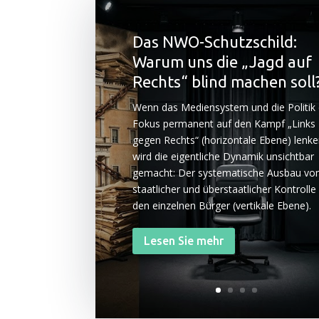
Das NWO-Schutzschild:
Warum uns die „Jagd auf
Rechts“ blind machen soll
Wenn das Medi­en­sys­tem und die Poli­tik
Fokus per­ma­nent auf den Kampf „Links
gegen Rechts“ (hori­zon­ta­le Ebe­ne) len­ke
wird die eigent­li­che Dyna­mik unsicht­bar
gemacht: Der sys­te­ma­ti­sche Aus­bau vo
staat­li­cher und über­staat­li­cher Kon­trol­l
den ein­zel­nen Bür­ger (ver­ti­ka­le Ebene).
Lesen Sie mehr