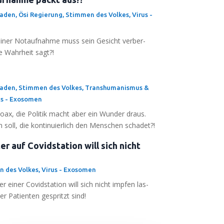
haden
,
Ösi Regierung
,
Stimmen des Volkes
,
Virus -
t einer Not­auf­nah­me muss sein Gesicht ver­ber­
e Wahr­heit sagt?!
haden
,
Stimmen des Volkes
,
Transhumanismus &
us - Exosomen
oax, die Poli­tik macht aber ein Wun­der draus.
soll, die kon­ti­nu­ier­lich den Men­schen schadet?!
 auf Covidstation will sich nicht
 des Volkes
,
Virus - Exosomen
r einer Covid­sta­ti­on will sich nicht imp­fen las­
r Pati­en­ten gespritzt sind!