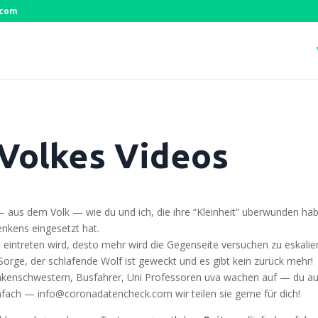
.com
Volkes Videos
n — aus dem Volk — wie du und ich, die ihre “Klein­heit” über­wun­den 
n­kens ein­ge­setzt hat.
n­tre­ten wird, des­to mehr wird die Gegen­sei­te ver­su­chen zu eska­lie­r
ne Sor­ge, der schla­fen­de Wolf ist geweckt und es gibt kein zurück mehr!
ran­ken­schwes­tern, Bus­fah­rer, Uni Pro­fes­so­ren uva wachen auf — du a
ein­fach — info@coronadatencheck.com wir tei­len sie ger­ne für dich!