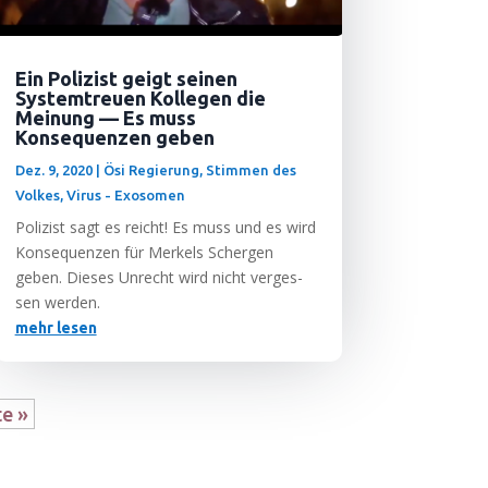
Ein Polizist geigt seinen
Systemtreuen Kollegen die
Meinung — Es muss
Konsequenzen geben
Dez. 9, 2020
|
Ösi Regierung
,
Stimmen des
Volkes
,
Virus - Exosomen
Poli­zist sagt es reicht! Es muss und es wird
Kon­se­quen­zen für Mer­kels Scher­gen
geben. Die­ses Unrecht wird nicht ver­ges­
sen werden.
mehr lesen
te »