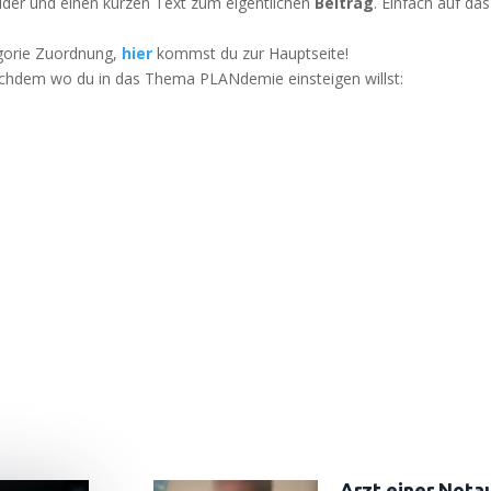
il­der und einen kur­zen Text zum eigent­li­chen
Bei­trag
. Ein­fach auf d
­go­rie Zuord­nung,
hier
kommst du zur Hauptseite!
 nach­dem wo du in das The­ma PLAN­de­mie ein­stei­gen willst:
Arzt einer Nota