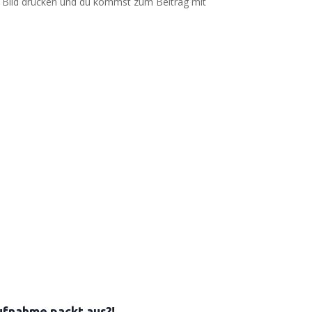
as Bild drü­cken und du kommst zum Bei­trag mit
ufnahme packt aus?!