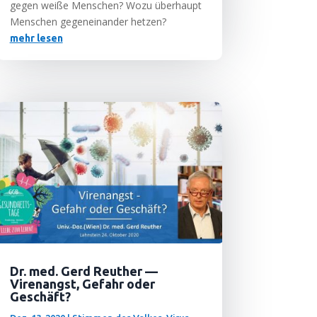
gegen wei­ße Men­schen? Wozu über­haupt
Men­schen gegen­ein­an­der hetzen?
mehr lesen
Dr. med. Gerd Reuther —
Virenangst, Gefahr oder
Geschäft?