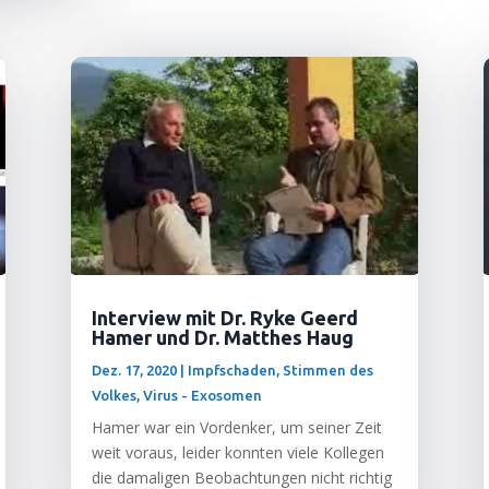
Interview mit Dr. Ryke Geerd
Hamer und Dr. Matthes Haug
Dez. 17, 2020
|
Impfschaden
,
Stimmen des
Volkes
,
Virus - Exosomen
Hamer war ein Vor­den­ker, um sei­ner Zeit
weit vor­aus, lei­der konn­ten vie­le Kol­le­gen
die dama­li­gen Beob­ach­tun­gen nicht rich­tig