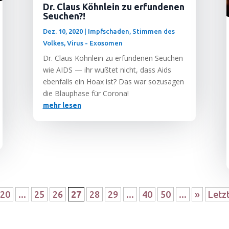
Dr. Claus Köhnlein zu erfundenen
Seuchen?!
Dez. 10, 2020
|
Impfschaden
,
Stimmen des
Volkes
,
Virus - Exosomen
Dr. Claus Köhn­lein zu erfun­de­nen Seu­chen
wie AIDS — ihr wuß­tet nicht, dass Aids
eben­falls ein Hoax ist? Das war sozu­sa­gen
die Blau­pha­se für Corona!
mehr lesen
20
...
25
26
27
28
29
...
40
50
...
»
Letz