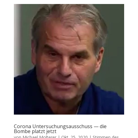
Corona Untersuchungsausschuss — die
Bombe platzt jetzt
von
Michael Molterer
|
Okt. 25, 2020
|
Stimmen des