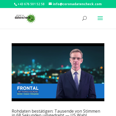
+43 676 501 52 58
info@coronadatencheck.com
Rohdaten bestätigen: Tausende von Stimmen
in 68 Sekunden umgedreht — US Wahl