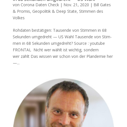
von
Corona Daten Check
|
Nov. 21, 2020
|
Bill Gates
& Promis
,
Geopolitik & Deep State
,
Stimmen des
Volkes
Rohdaten bestätigen: Tausende von Stimmen in 68
Sekunden umgedreht — US Wahl Tau­sen­de von Stim­
men in 68 Sekun­den umgedreht? Source : you­tube
FRONTAL Nicht wer wählt ist wich­tig, son­dern
wer zählt Das wis­sen wir schon von der Plan­de­mie her
—...