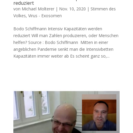
reduziert
von
Michael Molterer
|
Nov. 10, 2020
|
Stimmen des
Volkes
,
Virus - Exosomen
Bodo Schiffmann Intensiv Kapazitäten werden
reduziert Will man Zah­len pro­du­zie­ren, oder Men­schen
helfen? Source : Bodo Schiffmann Mit­ten in einer
angeb­li­chen Pan­de­mie senkt man die Inten­siv­bet­ten
Kapa­zi­tä­ten immer wei­ter ab Es scheint ganz so,...