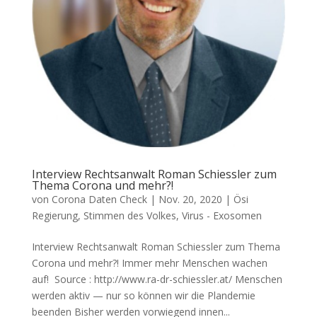
Interview Rechtsanwalt Roman Schiessler zum
Thema Corona und mehr?!
von
Corona Daten Check
|
Nov. 20, 2020
|
Ösi
Regierung
,
Stimmen des Volkes
,
Virus - Exosomen
Interview Rechtsanwalt Roman Schiessler zum Thema
Corona und mehr?! Immer mehr Men­schen wachen
auf! Source : http://www.ra-dr-schiessler.at/ Men­schen
wer­den aktiv — nur so kön­nen wir die Plan­de­mie
beenden Bis­her wer­den vor­wie­gend innen...