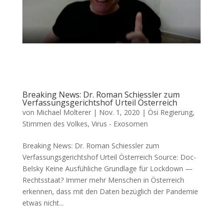
Breaking News: Dr. Roman Schiessler zum
Verfassungsgerichtshof Urteil Österreich
von
Michael Molterer
|
Nov. 1, 2020
|
Ösi Regierung
,
Stimmen des Volkes
,
Virus - Exosomen
Breaking News: Dr. Roman Schiessler zum
Verfassungsgerichtshof Urteil Österreich Source: Doc­
Belsky Kei­ne Aus­füh­li­che Grund­la­ge für Lock­down —
Rechtsstaat? Immer mehr Men­schen in Öster­reich
erken­nen, dass mit den Daten bezüg­lich der Pan­de­mie
etwas nicht...