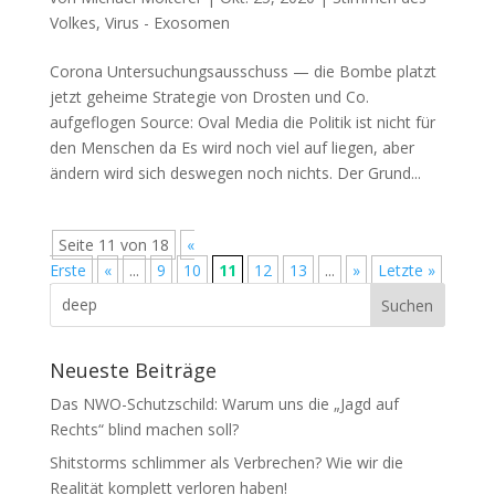
Volkes
,
Virus - Exosomen
Corona Untersuchungsausschuss — die Bombe platzt
jetzt gehei­me Stra­te­gie von Dros­ten und Co.
aufgeflogen Source: Oval Media die Poli­tik ist nicht für
den Men­schen da Es wird noch viel auf lie­gen, aber
ändern wird sich des­we­gen noch nichts. Der Grund...
Seite 11 von 18
«
Erste
«
...
9
10
11
12
13
...
»
Letzte »
Neueste Beiträge
Das NWO-Schutzschild: Warum uns die „Jagd auf
Rechts“ blind machen soll?
Shitstorms schlimmer als Verbrechen? Wie wir die
Realität komplett verloren haben!