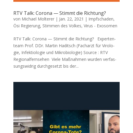
RTV Talk: Corona — Stimmt die Richtung?
von
Michael Molterer
|
Jan. 22, 2021
|
Impfschaden
,
Ösi Regierung
,
Stimmen des Volkes
,
Virus - Exosomen
RTV Talk: Corona — Stimmt die Richtung? Exper­ten­
team Prof. DDr. Mar­tin Haditsch (Fach­arzt für Viro­lo­
gie, Infek­tio­lo­gie und Mikrobiologie) Source : RTV
Regionalfernsehen Vie­le Maß­nah­men wur­den ver­fas­
sungs­wid­rig durch­ge­setzt bis der...