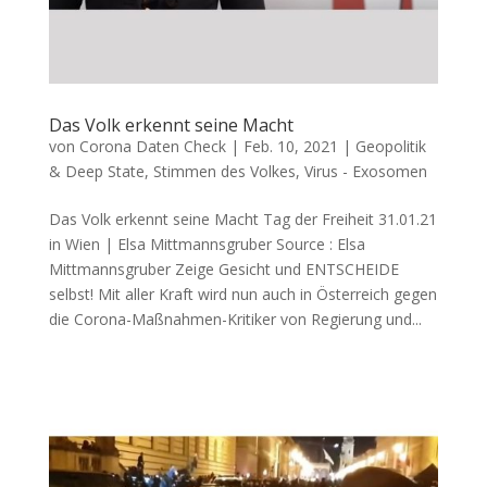
Das Volk erkennt seine Macht
von
Corona Daten Check
|
Feb. 10, 2021
|
Geopolitik
& Deep State
,
Stimmen des Volkes
,
Virus - Exosomen
Das Volk erkennt seine Macht Tag der Frei­heit 31.01.21
in Wien | Elsa Mittmannsgruber Source : Elsa
Mittmannsgruber Zei­ge Gesicht und ENTSCHEIDE
selbst! Mit aller Kraft wird nun auch in Öster­reich gegen
die Coro­na-Maß­nah­men-Kri­ti­ker von Regie­rung und...