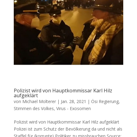
Polizist wird von Hauptkommissar Karl Hilz
aufgeklärt
von
Michael Molterer
|
Jan. 28, 2021
|
Ösi Regierung
,
Stimmen des Volkes
,
Virus - Exosomen
Polizist wird von Hauptkommissar Karl Hilz aufgeklärt
Poli­zei ist zum Schutz der Bevöl­ke­rung da und nicht als
Staf­fel für (kor­rup­te) Poli­ti­ker zu missbrauchen Source: