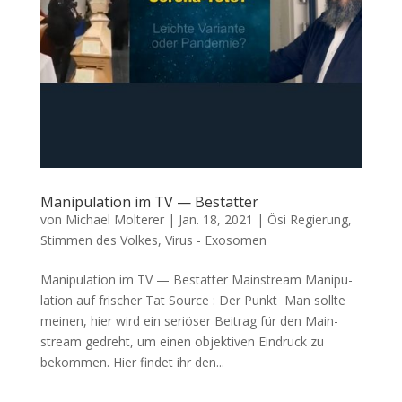
Manipulation im TV — Bestatter
von
Michael Molterer
|
Jan. 18, 2021
|
Ösi Regierung
,
Stimmen des Volkes
,
Virus - Exosomen
Manipulation im TV — Bestatter Main­stream Mani­pu­
la­ti­on auf fri­scher Tat Source : Der Punkt Man soll­te
mei­nen, hier wird ein seriö­ser Bei­trag für den Main­
stream gedreht, um einen objek­ti­ven Ein­druck zu
bekom­men. Hier fin­det ihr den...