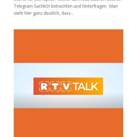
Tele­gram Sach­lich betrach­ten und hinterfragen Man
sieht hier ganz deut­lich, dass...