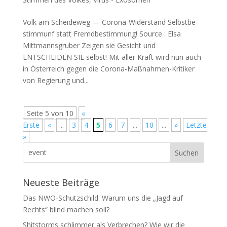
Volk am Scheideweg — Corona-Widerstand Selbst­be­
stimmunf statt Fremdbestimmung! Source : Elsa
Mittmannsgruber Zei­gen sie Gesicht und
ENTSCHEIDEN SIE selbst! Mit aller Kraft wird nun auch
in Öster­reich gegen die Coro­na-Maß­nah­men-Kri­ti­ker
von Regie­rung und...
Seite 5 von 10
«
Erste
«
...
3
4
5
6
7
...
10
...
»
Letzte
»
Neueste Beiträge
Das NWO-Schutzschild: Warum uns die „Jagd auf
Rechts“ blind machen soll?
Shitstorms schlimmer als Verbrechen? Wie wir die