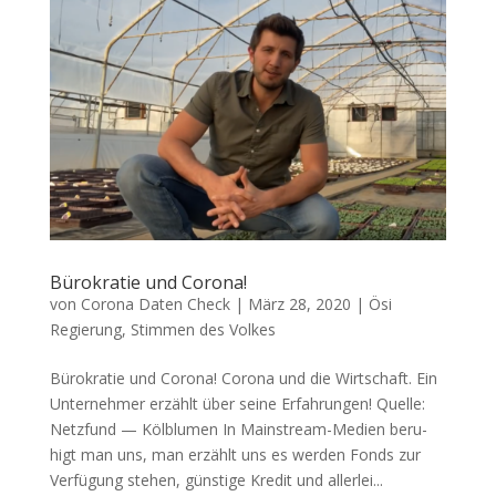
Bürokratie und Corona!
von
Corona Daten Check
|
März 28, 2020
|
Ösi
Regierung
,
Stimmen des Volkes
Bürokratie und Corona! Coro­na und die Wirtschaft. Ein
Unter­neh­mer erzählt über sei­ne Erfahrungen! Quel­le:
Netz­fund — Kölblumen In Main­stream-Medi­en beru­
higt man uns, man erzählt uns es wer­den Fonds zur
Ver­fü­gung ste­hen, güns­ti­ge Kre­dit und aller­lei...