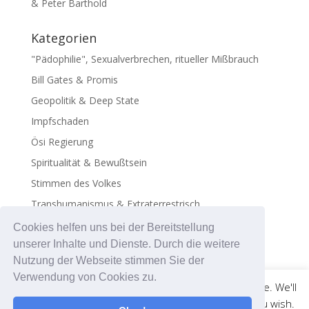
& Peter Barthold
Kategorien
"Pädophilie", Sexualverbrechen, ritueller Mißbrauch
Bill Gates & Promis
Geopolitik & Deep State
Impfschaden
Ösi Regierung
Spiritualität & Bewußtsein
Stimmen des Volkes
Transhumanismus & Extraterrestrisch
Virus - Exosomen
Cookies helfen uns bei der Bereitstellung
unserer Inhalte und Dienste. Durch die weitere
Nutzung der Webseite stimmen Sie der
Verwendung von Cookies zu.
This website uses cookies to improve your experience. We'll
assume you're ok with this, but you can opt-out if you wish.