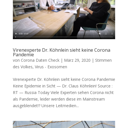
Virenexperte Dr. Köhnlein sieht keine Corona
Pandemie
von
Corona Daten Check
|
März 29, 2020
|
Stimmen
des Volkes
,
Virus - Exosomen
Virenexperte Dr. Köhnlein sieht keine Corona Pandemie
Kei­ne Epi­de­mie in Sicht — Dr. Claus Köhnlein! Source :
RT — Rus­sia Today Vie­le Exper­ten sehen Coro­na nicht
als Pan­de­mie, lei­der wer­den die­se im Main­stream
ausgeblendet!? Unse­re Leit­me­di­en...