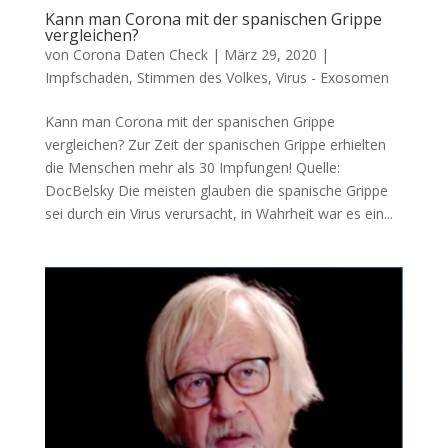
Kann man Corona mit der spanischen Grippe
vergleichen?
von
Corona Daten Check
|
März 29, 2020
|
Impfschaden
,
Stimmen des Volkes
,
Virus - Exosomen
Kann man Corona mit der spanischen Grippe
vergleichen? Zur Zeit der spa­ni­schen Grip­pe erhiel­ten
die Men­schen mehr als 30 Impfungen! Quel­le:
DocBelsky Die meis­ten glau­ben die spa­ni­sche Grip­pe
sei durch ein Virus ver­ur­sacht, in Wahr­heit war es ein...