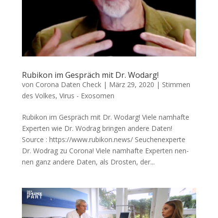
Rubikon im Gespräch mit Dr. Wodarg!
von
Corona Daten Check
|
März 29, 2020
|
Stimmen
des Volkes
,
Virus - Exosomen
Rubikon im Gespräch mit Dr. Wodarg! Vie­le nam­haf­te
Exper­ten wie Dr. Wodrag brin­gen ande­re Daten!
Source : https://www.rubikon.news/ Seu­chen­ex­per­te
Dr. Wodrag zu Corona! Vie­le nam­haf­te Exper­ten nen­
nen ganz ande­re Daten, als Dros­ten, der...