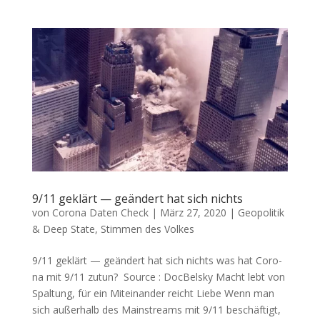
9/11 geklärt — geändert hat sich nichts
von
Corona Daten Check
|
März 27, 2020
|
Geopolitik
& Deep State
,
Stimmen des Volkes
9/11 geklärt — geändert hat sich nichts was hat Coro­
na mit 9/11 zutun? Source : DocBelsky Macht lebt von
Spal­tung, für ein Mit­ein­an­der reicht Liebe Wenn man
sich außer­halb des Main­streams mit 9/11 beschäf­tigt,