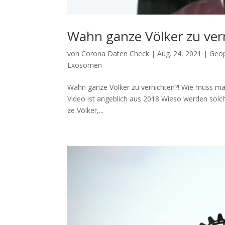
Wahn ganze Völker zu ver
von
Corona Daten Check
|
Aug. 24, 2021
|
Geop
Exosomen
Wahn ganze Völker zu vernichten?! Wie muss man d
Video ist angeb­lich aus 2018 Wie­so wer­den sol­
ze Völ­ker,...