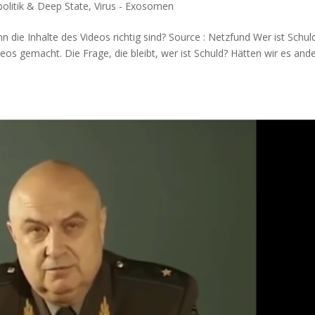
olitik & Deep State
,
Virus - Exosomen
ie Inhal­te des Vide­os rich­tig sind? Source : Netzfund Wer ist Schuld
­os gemacht. Die Fra­ge, die bleibt, wer ist Schuld? Hät­ten wir es and