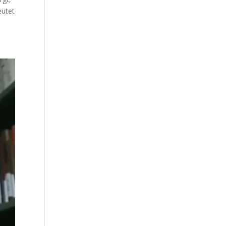
u­tet