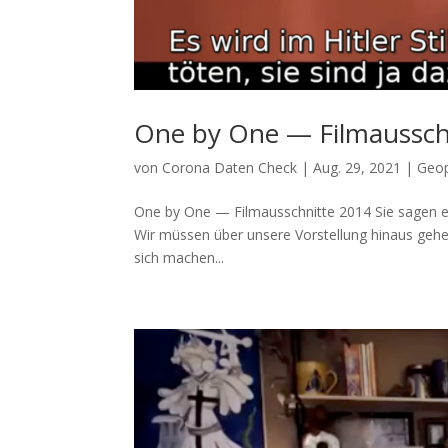
One by One — Filmaussch
von
Corona Daten Check
|
Aug. 29, 2021
|
Geop
One by One — Filmausschnitte 2014 Sie sagen e
Wir müs­sen über unse­re Vor­stel­lung hin­aus geh
sich machen...