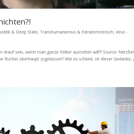
nichten?!
olitik & Deep State
,
Transhumanismus & Extraterrestrisch
,
Virus -
rauf sein, wenn man gan­ze Völ­ker aus­rot­ten will?! Source: Netz­f
che Bücher über­haupt zugelassen? Wie es scheint, ist die­ser Gedan­ke,