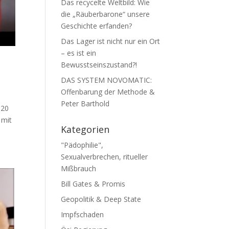
Das recycelte Weltbild: Wie
die „Räuberbarone“ unsere
Geschichte erfanden?
Das Lager ist nicht nur ein Ort
– es ist ein
Bewusstseinszustand?!
DAS SYSTEM NOVOMATIC:
Offenbarung der Methode &
Peter Barthold
520
 mit
Kategorien
"Pädophilie",
Sexualverbrechen, ritueller
Mißbrauch
Bill Gates & Promis
Geopolitik & Deep State
Impfschaden