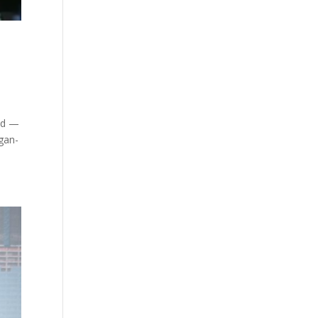
und —
 gan­