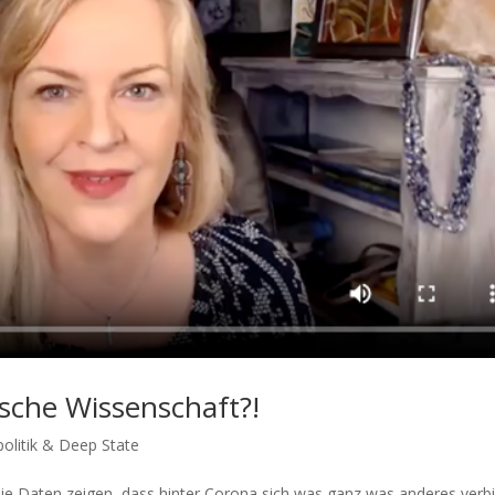
ische Wissenschaft?!
olitik & Deep State
 Daten zei­gen, dass hin­ter Coro­na sich was ganz was ande­res ver­bi