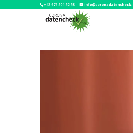
+43 676 501 52 58
info@coronadatencheck