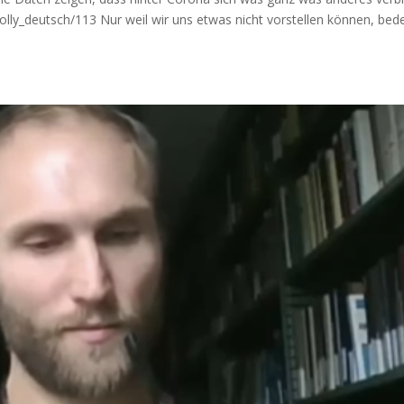
ly_deutsch/113 Nur weil wir uns etwas nicht vor­stel­len kön­nen, bede