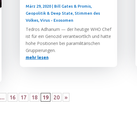
März 29, 2020
|
Bill Gates & Promis
,
Geopolitik & Deep State
,
Stimmen des
Volkes
,
Virus - Exosomen
Tedros Adha­num — der heu­ti­ge WHO Chef
ist für ein Geno­zid ver­ant­wort­lich und hat­te
hohe Posi­tio­nen bei para­mi­li­tä­ri­schen
Gruppierungen.
mehr lesen
...
16
17
18
19
20
»