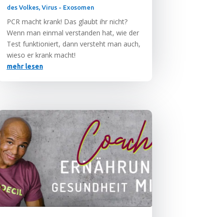
des Volkes
,
Virus - Exosomen
PCR macht krank! Das glaubt ihr nicht?
Wenn man ein­mal ver­stan­den hat, wie der
Test funk­tio­niert, dann ver­steht man auch,
wie­so er krank macht!
mehr lesen