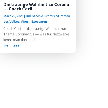
Die traurige Wahrheit zu Corona
— Coach Cecil
März 29, 2020
|
Bill Gates & Promis
,
Stimmen
des Volkes
,
Virus - Exosomen
Coach Cecil — die trau­ri­ge Wahr­heit zum
The­ma Coro­na­vi­rus — was für Netz­wer­ke
kennt man dahinter?
mehr lesen