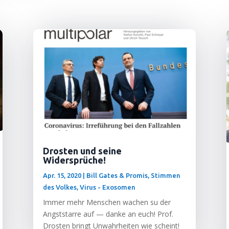
Drosten und seine
Widersprüche!
Apr. 15, 2020
|
Bill Gates & Promis
,
Stimmen
des Volkes
,
Virus - Exosomen
Immer mehr Men­schen wachen su der
Angst­star­re auf — dan­ke an euch! Prof.
Dros­ten bringt Unwahr­hei­ten wie scheint!