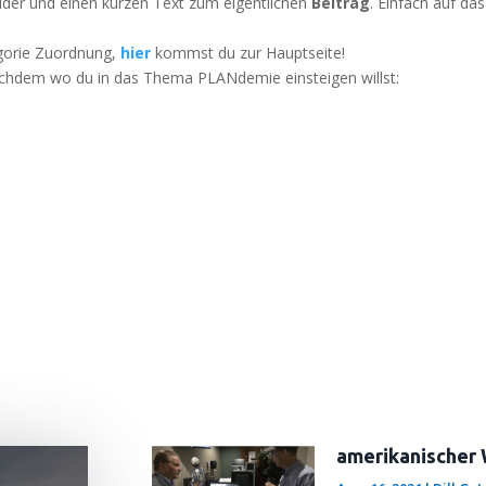
il­der und einen kur­zen Text zum eigent­li­chen
Bei­trag
. Ein­fach auf d
­go­rie Zuord­nung,
hier
kommst du zur Hauptseite!
 nach­dem wo du in das The­ma PLAN­de­mie ein­stei­gen willst:
amerikanischer 