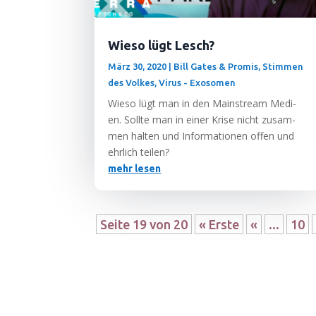
Wieso lügt Lesch?
März 30, 2020
|
Bill Gates & Promis
,
Stimmen
des Volkes
,
Virus - Exosomen
Wie­so lügt man in den Main­stream Medi­
en. Soll­te man in einer Kri­se nicht zusam­
men hal­ten und Infor­ma­tio­nen offen und
ehr­lich teilen?
mehr lesen
Seite 19 von 20
« Erste
«
...
10