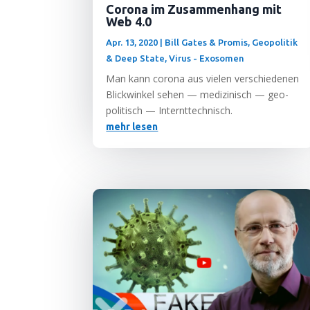
Corona im Zusammenhang mit
Web 4.0
Apr. 13, 2020
|
Bill Gates & Promis
,
Geopolitik
& Deep State
,
Virus - Exosomen
Man kann coro­na aus vie­len ver­schie­de­nen
Blick­win­kel sehen — medi­zi­nisch — geo­
po­li­tisch — Internttechnisch.
mehr lesen