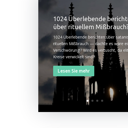
1024 Überlebende berich
über rituellem Mißbrauch?
1024 Über­le­ben­de berich­ten über sata­ni
ritu­el­len Miß­brauch — dach­te es wäre e
Ver­schwö­rung!? Wird es ver­tuscht, da eli­t
Krei­se ver­wi­ckelt sind?!
Lesen Sie mehr