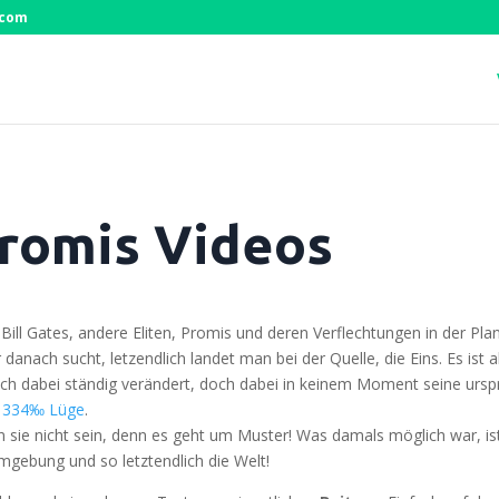
.com
Promis Videos
ill Gates, ande­re Eli­ten, Pro­mis und deren Ver­flech­tun­gen in der Plan­de­
danach sucht, let­zend­lich lan­det man bei der Quel­le, die Eins. Es ist 
ich dabei stän­dig ver­än­dert, doch dabei in kei­nem Moment sei­ne ursprüng­
e
334‰ Lüge
.
­sen sie nicht sein, denn es geht um Mus­ter! Was damals mög­lich war, i
mge­bung und so letzt­end­lich die Welt!