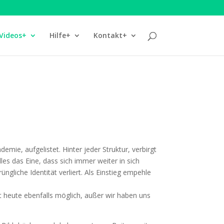
Videos+
Hilfe+
Kontakt+
mie, auf­ge­lis­tet. Hin­ter jeder Struk­tur, ver­birgt
alles das Eine, dass sich immer wei­ter in sich
li­che Iden­ti­tät ver­liert. Als Ein­stieg empeh­le
st heu­te eben­falls mög­lich, außer wir haben uns