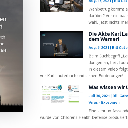
Aug. 16, 2021
|
Bill Ga
Wahl­be­trug kommt ans
dar­über? Vor ein paa
ten
wahl, jetzt nichts meh
!
Die Akte Karl L
sch
dem Warner!
ine
Aug. 6, 2021
|
Bill Gat
ä­re
Beim Such­be­griff „La
dun­gen an, bei „Lau­t
In die­sem Video folgt
vor Karl Lau­ter­bach und sei­nen Forderungen!
Was wissen wir 
Juli 30, 2021
|
Bill Gat
Virus - Exosomen
Eine sehr umfas­sen­de
wur­de von Child­rens Health Defen­se produziert