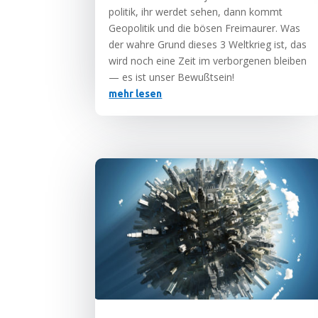
po­li­tik, ihr wer­det sehen, dann kommt
Geo­po­li­tik und die bösen Frei­mau­rer. Was
der wah­re Grund die­ses 3 Welt­krieg ist, das
wird noch eine Zeit im ver­bor­ge­nen blei­ben
— es ist unser Bewußtsein!
mehr lesen