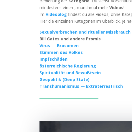
Bedie­nung der
Kate­go­rie
: Du siehst Vor­schau­b
min­des­tens einem, manch­mal mehr
Vide­os
!
Im
Video­blog
fin­dest du alle Vide­os, ohne Kate
Hier die ein­zel­nen Kate­go­rien im Über­blick, je
Sexu­al­ver­bre­chen und ritu­el­ler Missbrauch
Bill Gates und ande­re Promis
Virus — Exosomen
Stim­men des Volkes
Impf­schä­den
öster­rei­chi­sche Regierung
Spi­ri­tua­li­tät und Bewußtsein
Geo­po­li­tik (Deep State)
Trans­hu­ma­nis­mus — Extra­ter­res­trisch