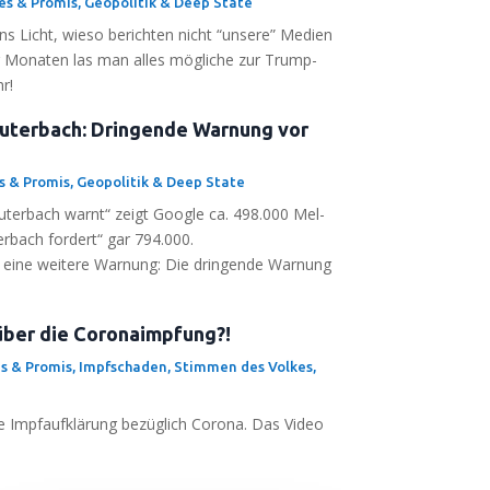
tes & Promis
,
Geopolitik & Deep State
 Licht, wie­so berich­ten nicht “unse­re” Medi­en
r Mona­ten las man alles mög­li­che zur Trump­
r!
auterbach: Dringende Warnung vor
es & Promis
,
Geopolitik & Deep State
u­ter­bach warnt“ zeigt Goog­le ca. 498.000 Mel­
er­bach for­dert“ gar 794.000.
 eine wei­te­re War­nung: Die drin­gen­de War­nung
über die Coronaimpfung?!
es & Promis
,
Impfschaden
,
Stimmen des Volkes
,
 Impf­auf­klä­rung bezüg­lich Coro­na. Das Video
.