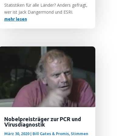
Sta­tis­ti­ken für alle Län­der? Anders gefragt,
wer ist Jack Dan­ger­mond und ESRI.
mehr lesen
Nobelpreisträger zur PCR und
Virusdiagnostik
März 30, 2020
|
Bill Gates & Promis
,
Stimmen