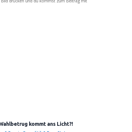
as Bild drü­cken und du kommst zum Bei­trag mit
Wahlbetrug kommt ans Licht?!