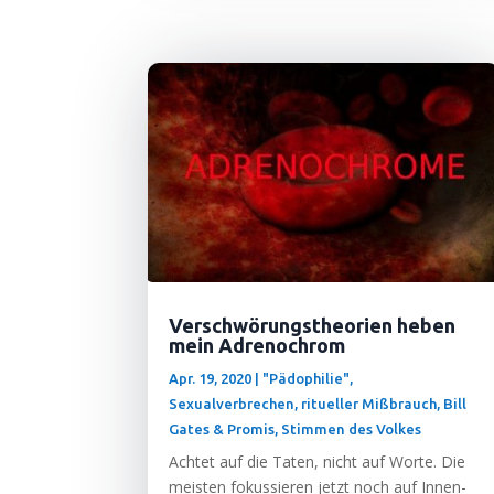
Verschwörungstheorien heben
mein Adrenochrom
Apr. 19, 2020
|
"Pädophilie",
Sexualverbrechen, ritueller Mißbrauch
,
Bill
Gates & Promis
,
Stimmen des Volkes
Ach­tet auf die Taten, nicht auf Wor­te. Die
meis­ten fokus­sie­ren jetzt noch auf Innen­