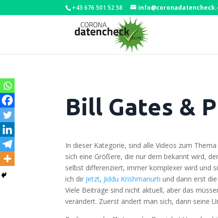
+43 676 501 52 58
info@coronadatencheck
Bill Gates & 
In die­ser Kate­go­rie, sind alle Vide­os zum The­ma B
sich eine Grö­ße­re, die nur dem bekannt wird, der 
selbst dif­fe­ren­ziert, immer kom­ple­xer wird und s
ich dir
Jetzt
,
Jid­du Krish­ma­nur­ti
und dann erst di
Vie­le Bei­trä­ge sind nicht aktu­ell, aber das müs
ver­än­dert. Zuerst ändert man sich, dann sei­ne U