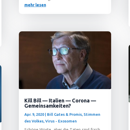
mehr lesen
Kill Bill — Italien — Corona —
Gemeinsamkeiten?
Apr. 9, 2020
|
Bill Gates & Promis
,
Stimmen
des Volkes
,
Virus - Exosomen
Schö­ne Wor­te, aber die Taten sind fürch­